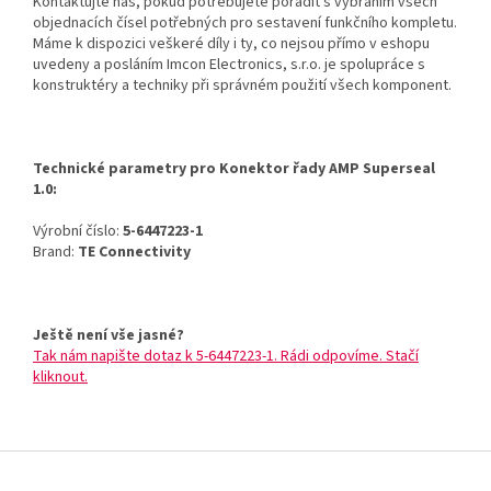
Kontaktujte nás, pokud potřebujete poradit s vybráním všech
objednacích čísel potřebných pro sestavení funkčního kompletu.
Máme k dispozici veškeré díly i ty, co nejsou přímo v eshopu
uvedeny a posláním Imcon Electronics, s.r.o. je spolupráce s
konstruktéry a techniky při správném použití všech komponent.
Technické parametry pro Konektor řady AMP Superseal
1.0:
Výrobní číslo:
5-6447223-1
Brand:
TE Connectivity
Ještě není vše jasné?
Tak nám napište dotaz k 5-6447223-1. Rádi odpovíme. Stačí
kliknout.
Z
á