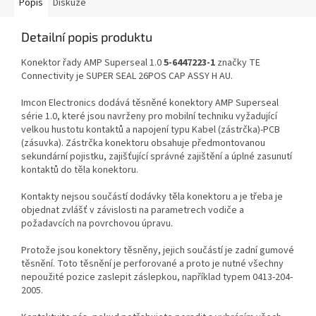
Popis
Diskuze
Detailní popis produktu
Konektor řady AMP Superseal 1.0
5-6447223-1
značky TE
Connectivity je SUPER SEAL 26POS CAP ASSY H AU.
Imcon Electronics dodává těsněné konektory AMP Superseal
série 1.0, které jsou navrženy pro mobilní techniku vyžadující
velkou hustotu kontaktů a napojení typu Kabel (zástrčka)-PCB
(zásuvka). Zástrčka konektoru obsahuje předmontovanou
sekundární pojistku, zajišťující správné zajištění a úplné zasunutí
kontaktů do těla konektoru.
Kontakty nejsou součástí dodávky těla konektoru a je třeba je
objednat zvlášť v závislosti na parametrech vodiče a
požadavcích na povrchovou úpravu.
Protože jsou konektory těsněny, jejich součástí je zadní gumové
těsnění. Toto těsnění je perforované a proto je nutné všechny
nepoužité pozice zaslepit záslepkou, například typem 0413-204-
2005.