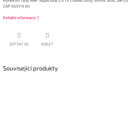
Konektor řady AMP Superseal 1.0 TE Connectivity SUPER SEAL 26POS
CAP ASSY H AU
Detailní informace
ZEPTAT SE
SDÍLET
Související produkty