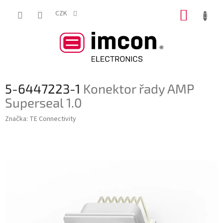
Přejít
NÁKUP
na
CZK
obsah
KOŠÍK
5-6447223-1
Konektor řady AMP
Superseal 1.0
Značka:
TE Connectivity