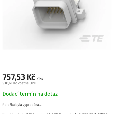
757,53 Kč
/ ks
916,61 Kč včetně DPH
Měrná
Dodací termín na dotaz
cena:
Položka byla vyprodána…