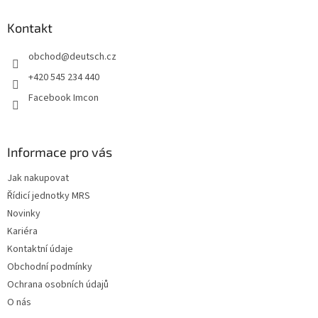
p
a
Kontakt
t
obchod
@
deutsch.cz
í
+420 545 234 440
Facebook Imcon
Informace pro vás
Jak nakupovat
Řídicí jednotky MRS
Novinky
Kariéra
Kontaktní údaje
Obchodní podmínky
Ochrana osobních údajů
O nás