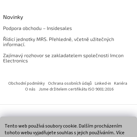
Novinky
Podpora obchodu – Insidesales
Řídicí jednotky MRS. Přehledně, včetně užitečných
informací.
Zajímavý rozhovor se zakladatelem společnosti Imcon
Electronics
Obchodní podmínky
Ochrana osobních údajů
Linked-in
Kariéra
O nás
Jsme držitelem certifikátu ISO 9001:2016
Vytvořil Shoptet
Tento web používá soubory cookie. Dalším procházením
tohoto webu vyjadřujete souhlas s jejich používáním.. Více