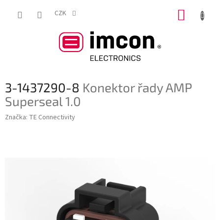
Přejít
NÁKUP
na
CZK
obsah
KOŠÍK
3-1437290-8
Konektor řady AMP
Superseal 1.0
Značka:
TE Connectivity