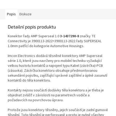
Popis
Diskuze
Detailní popis produktu
Konektor řady AMP Superseal 1.0
3-1437290-8
značky TE
Connectivity je 3900113-2622=3900113-2622 řady SUPERSEAL
1.0mm patřící do kategorie Automotive Housings.
Imcon Electronics dodává těsněné konektory AMP Superseal
série 1.0, které jsou navrženy pro mobilní techniku vyžadující
velkou hustotu kontaktů a napojení typu Kabel (zástrčka)-PCB
(zásuvka). Zástrčka konektoru obsahuje předmontovanou
sekundární pojistku, zajišťující správné zajištění a úplné zasunutí
kontaktů do těla konektoru.
Kontakty nejsou součástí dodávky těla konektoru a je třeba je
objednat zvlášť v závislosti na parametrech vodiče a
požadavcích na povrchovou úpravu.
Protože jsou konektory těsněny, jejich součástí je zadní gumové
těsnění. Toto těsnění je perforované a proto je nutné všechny