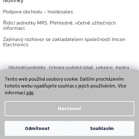
Podpora obchodu – Insidesales
Řídicí jednotky MRS. Přehledně, včetně užitečných
informací.
Zajímavý rozhovor se zakladatelem společnosti Imcon
Electronics
Obchodní podmínky
Ochrana osobních údajů
Linked-in
Kariéra
O nás
Jsme držitelem certifikátu ISO 9001:2016
Tento web používá soubory cookie. Dalším procházením
tohoto webu vyjadřujete souhlas s jejich používáním.. Více
informací
zde
.
Vytvořil Shoptet
Nastavení
Copyright 2026
Imcon Electronics, s.r.o.
. Všechna práva
Odmítnout
Souhlasím
vyhrazena.