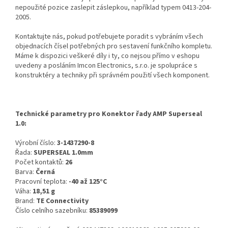
nepoužité pozice zaslepit záslepkou, například typem 0413-204-
2005.
Kontaktujte nás, pokud potřebujete poradit s vybráním všech
objednacích čísel potřebných pro sestavení funkčního kompletu.
Máme k dispozici veškeré díly i ty, co nejsou přímo v eshopu
uvedeny a posláním Imcon Electronics, s.r.o. je spolupráce s
konstruktéry a techniky při správném použití všech komponent.
Technické parametry pro Konektor řady AMP Superseal
1.0:
Výrobní číslo:
3-1437290-8
Řada:
SUPERSEAL 1.0mm
Počet kontaktů:
26
Barva:
Černá
Pracovní teplota:
-40 až 125°C
Váha:
18,51 g
Brand:
TE Connectivity
Číslo celního sazebníku:
85389099