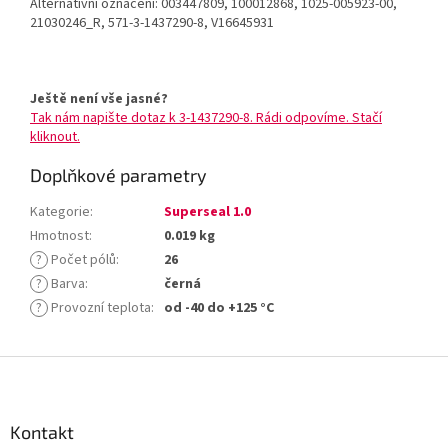
Alternativní označení: 003447809, 100012868, 1025-005923-00,
21030246_R, 571-3-1437290-8, V16645931
Ještě není vše jasné?
Tak nám napište dotaz k 3-1437290-8. Rádi odpovíme. Stačí
kliknout.
Doplňkové parametry
Kategorie
:
Superseal 1.0
Hmotnost
:
0.019 kg
?
Počet pólů
:
26
?
Barva
:
černá
?
Provozní teplota
:
od -40 do +125 °C
Z
á
p
a
Kontakt