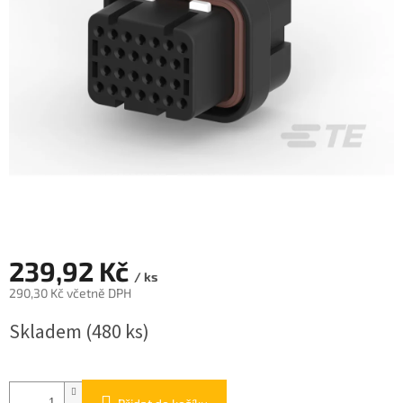
239,92 Kč
/ ks
290,30 Kč včetně DPH
Měrná
Skladem
(480 ks)
cena: