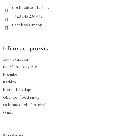
t
obchod
@
deutsch.cz
í
+420 545 234 440
Facebook Imcon
Informace pro vás
Jak nakupovat
Řídicí jednotky MRS
Novinky
Kariéra
Kontaktní údaje
Obchodní podmínky
Ochrana osobních údajů
O nás
Novinky