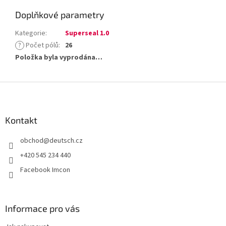
Doplňkové parametry
Kategorie
:
Superseal 1.0
?
Počet pólů
:
26
Položka byla vyprodána…
Z
á
p
a
Kontakt
t
obchod
@
deutsch.cz
í
+420 545 234 440
Facebook Imcon
Informace pro vás