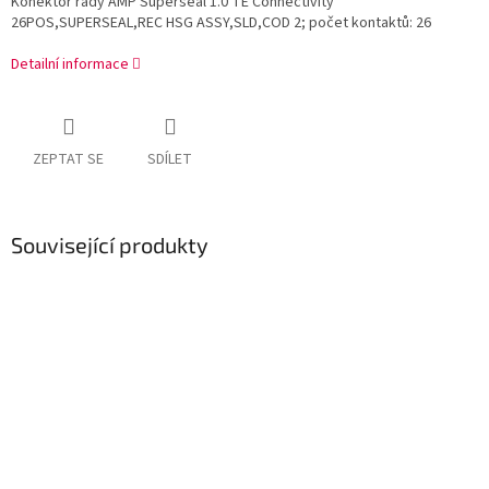
Konektor řady AMP Superseal 1.0 TE Connectivity
26POS,SUPERSEAL,REC HSG ASSY,SLD,COD 2; počet kontaktů: 26
Detailní informace
ZEPTAT SE
SDÍLET
Související produkty