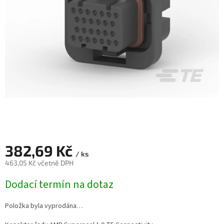
382,69 Kč
/ ks
463,05 Kč včetně DPH
Měrná
Dodací termín na dotaz
cena:
Položka byla vyprodána…