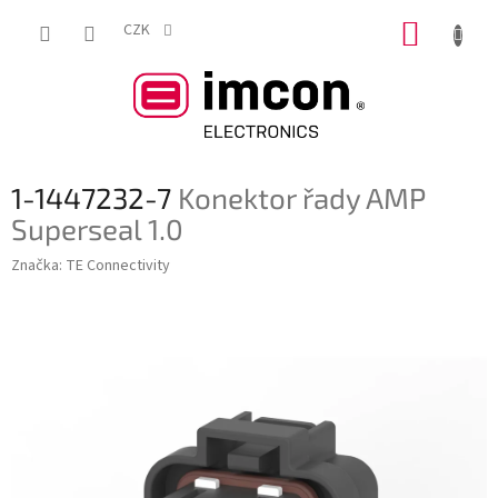
Přejít
NÁKUP
na
CZK
obsah
KOŠÍK
1-1447232-7
Konektor řady AMP
Superseal 1.0
Značka:
TE Connectivity