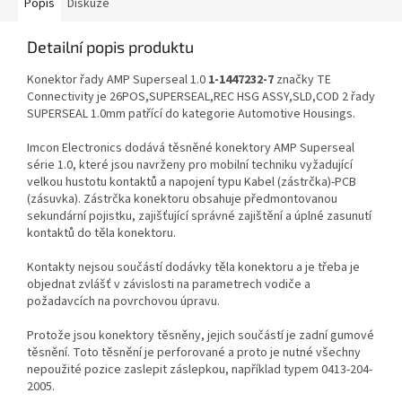
Popis
Diskuze
Detailní popis produktu
Konektor řady AMP Superseal 1.0
1-1447232-7
značky TE
Connectivity je 26POS,SUPERSEAL,REC HSG ASSY,SLD,COD 2 řady
SUPERSEAL 1.0mm patřící do kategorie Automotive Housings.
Imcon Electronics dodává těsněné konektory AMP Superseal
série 1.0, které jsou navrženy pro mobilní techniku vyžadující
velkou hustotu kontaktů a napojení typu Kabel (zástrčka)-PCB
(zásuvka). Zástrčka konektoru obsahuje předmontovanou
sekundární pojistku, zajišťující správné zajištění a úplné zasunutí
kontaktů do těla konektoru.
Kontakty nejsou součástí dodávky těla konektoru a je třeba je
objednat zvlášť v závislosti na parametrech vodiče a
požadavcích na povrchovou úpravu.
Protože jsou konektory těsněny, jejich součástí je zadní gumové
těsnění. Toto těsnění je perforované a proto je nutné všechny
nepoužité pozice zaslepit záslepkou, například typem 0413-204-
2005.