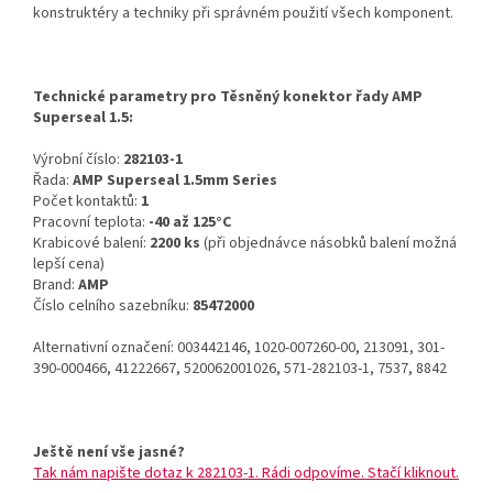
konstruktéry a techniky při správném použití všech komponent.
Technické parametry pro Těsněný konektor řady AMP
Superseal 1.5:
Výrobní číslo:
282103-1
Řada:
AMP Superseal 1.5mm Series
Počet kontaktů:
1
Pracovní teplota:
-40 až 125°C
Krabicové balení:
2200 ks
(při objednávce násobků balení možná
lepší cena)
Brand:
AMP
Číslo celního sazebníku:
85472000
Alternativní označení: 003442146, 1020-007260-00, 213091, 301-
390-000466, 41222667, 520062001026, 571-282103-1, 7537, 8842
Ještě není vše jasné?
Tak nám napište dotaz k 282103-1. Rádi odpovíme. Stačí kliknout.