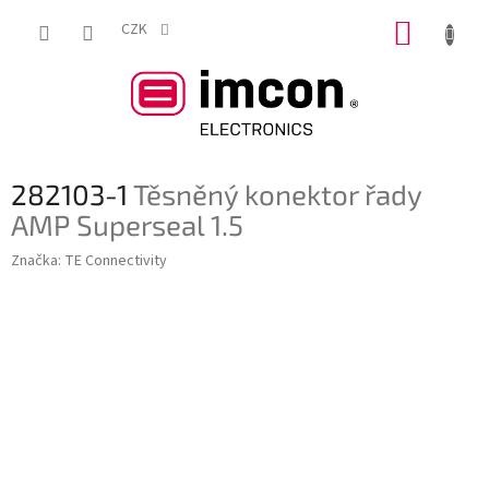
Přejít
NÁKUP
na
CZK
obsah
KOŠÍK
282103-1
Těsněný konektor řady
AMP Superseal 1.5
Značka:
TE Connectivity