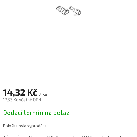
14,32 Kč
/ ks
17,33 Kč včetně DPH
Měrná
Dodací termín na dotaz
cena:
Položka byla vyprodána…