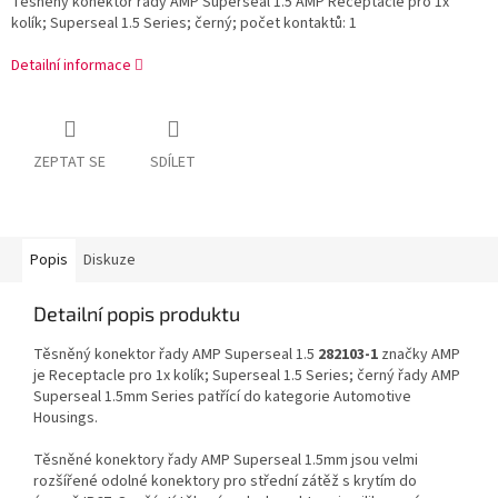
Těsněný konektor řady AMP Superseal 1.5 AMP Receptacle pro 1x
kolík; Superseal 1.5 Series; černý; počet kontaktů: 1
Detailní informace
ZEPTAT SE
SDÍLET
Popis
Diskuze
Detailní popis produktu
Těsněný konektor řady AMP Superseal 1.5
282103-1
značky AMP
je Receptacle pro 1x kolík; Superseal 1.5 Series; černý řady AMP
Superseal 1.5mm Series patřící do kategorie Automotive
Housings.
Těsněné konektory řady AMP Superseal 1.5mm jsou velmi
rozšířené odolné konektory pro střední zátěž s krytím do