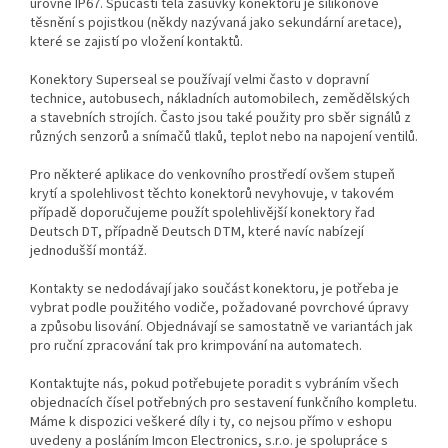
úrovně IP67. Spučástí těla zásuvky konektoru je silikonové
těsnění s pojistkou (někdy nazývaná jako sekundární aretace),
které se zajistí po vložení kontaktů.
Konektory Superseal se používají velmi často v dopravní
technice, autobusech, nákladních automobilech, zemědělských
a stavebních strojích. Často jsou také použity pro sběr signálů z
různých senzorů a snímačů tlaků, teplot nebo na napojení ventilů.
Pro některé aplikace do venkovního prostředí ovšem stupeň
krytí a spolehlivost těchto konektorů nevyhovuje, v takovém
případě doporučujeme použít spolehlivější konektory řad
Deutsch DT, případně Deutsch DTM, které navíc nabízejí
jednodušší montáž.
Kontakty se nedodávají jako součást konektoru, je potřeba je
vybrat podle použitého vodiče, požadované povrchové úpravy
a způsobu lisování. Objednávají se samostatně ve variantách jak
pro ruční zpracování tak pro krimpování na automatech.
Kontaktujte nás, pokud potřebujete poradit s vybráním všech
objednacích čísel potřebných pro sestavení funkčního kompletu.
Máme k dispozici veškeré díly i ty, co nejsou přímo v eshopu
uvedeny a posláním Imcon Electronics, s.r.o. je spolupráce s