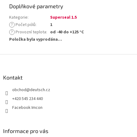
Doplňkové parametry
Kategorie
:
Superseal 1.5
?
Počet pólů
:
1
?
Provozní teplota
:
od -40 do +125 °C
Položka byla vyprodána…
Z
á
p
a
Kontakt
t
obchod
@
deutsch.cz
í
+420 545 234 440
Facebook Imcon
Informace pro vás