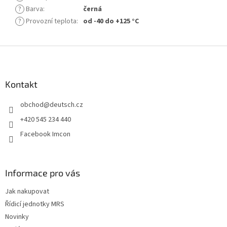
?
Barva
:
černá
?
Provozní teplota
:
od -40 do +125 °C
Z
á
p
a
Kontakt
t
obchod
@
deutsch.cz
í
+420 545 234 440
Facebook Imcon
Informace pro vás
Jak nakupovat
Řídicí jednotky MRS
Novinky