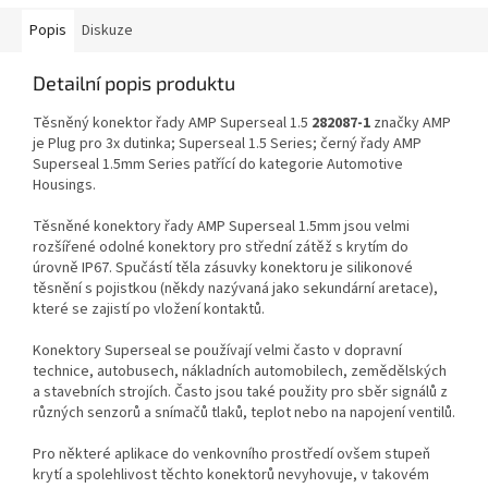
Popis
Diskuze
Detailní popis produktu
Těsněný konektor řady AMP Superseal 1.5
282087-1
značky AMP
je Plug pro 3x dutinka; Superseal 1.5 Series; černý řady AMP
Superseal 1.5mm Series patřící do kategorie Automotive
Housings.
Těsněné konektory řady AMP Superseal 1.5mm jsou velmi
rozšířené odolné konektory pro střední zátěž s krytím do
úrovně IP67. Spučástí těla zásuvky konektoru je silikonové
těsnění s pojistkou (někdy nazývaná jako sekundární aretace),
které se zajistí po vložení kontaktů.
Konektory Superseal se používají velmi často v dopravní
technice, autobusech, nákladních automobilech, zemědělských
a stavebních strojích. Často jsou také použity pro sběr signálů z
různých senzorů a snímačů tlaků, teplot nebo na napojení ventilů.
Pro některé aplikace do venkovního prostředí ovšem stupeň
krytí a spolehlivost těchto konektorů nevyhovuje, v takovém