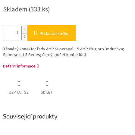
Měrná
Skladem
(333 ks)
cena:
Přidat do košíku
Těsněný konektor řady AMP Superseal 1.5 AMP Plug pro 3x dutinka;
Superseal 1.5 Series; černý; počet kontaktů: 3
Detailní informace
ZEPTAT SE
SDÍLET
Související produkty