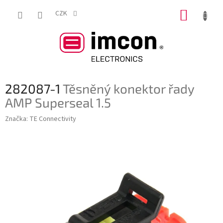
Přejít
NÁKUP
na
CZK
obsah
KOŠÍK
282087-1
Těsněný konektor řady
AMP Superseal 1.5
Značka:
TE Connectivity