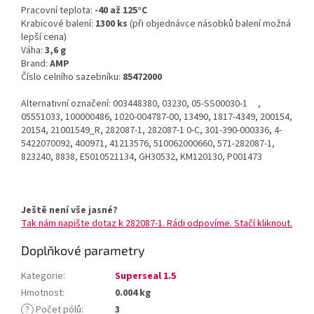
Pracovní teplota:
-40 až 125°C
Krabicové balení:
1300 ks
(při objednávce násobků balení možná
lepší cena)
Váha:
3,6 g
Brand:
AMP
Číslo celního sazebníku:
85472000
Alternativní označení: 003448380, 03230, 05-SS00030-1 ,
05551033, 100000486, 1020-004787-00, 13490, 1817-4349, 200154,
20154, 21001549_R, 282087-1, 282087-1 0-C, 301-390-000336, 4-
5422070092, 400971, 41213576, 510062000660, 571-282087-1,
823240, 8838, E5010521134, GH30532, KM120130, P001473
Ještě není vše jasné?
Tak nám napište dotaz k 282087-1. Rádi odpovíme. Stačí kliknout.
Doplňkové parametry
Kategorie
:
Superseal 1.5
Hmotnost
:
0.004 kg
?
Počet pólů
:
3