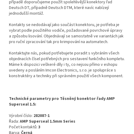
případě doporučujeme použít spolehlivější konektory řad
Deutsch DT, případně Deutsch DTM, které navíc nabízejí
jednodušší montáž.
Kontakty se nedodávají jako součást konektoru, je potřeba je
vybrat podle použitého vodiče, požadované povrchové úpravy
a způsobu lisování. Objednávají se samostatně ve variantách jak
pro ruční zpracování tak pro krimpování na automatech.
Kontaktujte nás, pokud potřebujete poradit s vybráním všech
objednacích čísel potřebných pro sestavení funkčního kompletu.
Máme k dispozici veškeré díly i ty, co nejsou přímo v eshopu
uvedeny a posláním Imcon Electronics, s.r.o. je spolupráce s
konstruktéry a techniky při správném použití všech komponent.
Technické parametry pro Těsněný konektor řady AMP
Superseal 1.5:
Výrobní číslo:
282087-1
Řada:
AMP Superseal 1.5mm Series
Počet kontaktů:
3
Barva:
Černá