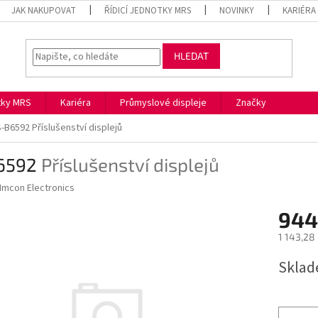
JAK NAKUPOVAT
ŘÍDICÍ JEDNOTKY MRS
NOVINKY
KARIÉRA
HLEDAT
otky MRS
Kariéra
Průmyslové displeje
Značky
S-B6592
Příslušenství displejů
6592
Příslušenství displejů
Imcon Electronics
944
1 143,28
Měrná
Skla
cena: