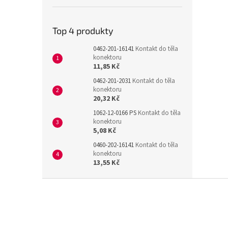
Top 4 produkty
0462-201-16141
Kontakt do těla
konektoru
11,85 Kč
0462-201-2031
Kontakt do těla
konektoru
20,32 Kč
1062-12-0166 PS
Kontakt do těla
konektoru
5,08 Kč
0460-202-16141
Kontakt do těla
konektoru
13,55 Kč
Z
á
p
a