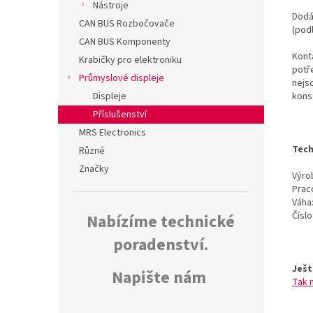
Nástroje
Dodá
CAN BUS Rozbočovače
(pod
CAN BUS Komponenty
Kont
Krabičky pro elektroniku
potř
Průmyslové displeje
nejs
kons
Displeje
Příslušenství
MRS Electronics
Tech
Různé
Značky
Výrob
Prac
Váha
Čísl
Nabízíme technické
poradenství.
Ješt
Napište nám
Tak 