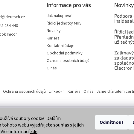
Informace pro vás
Novinky
Jak nakupovat
Podpora 
d
@
deutsch.cz
Insidesa
Řídicí jednotky MRS
45 234 440
Novinky
Řídicí je
ook Imcon
Přehledn
Kariéra
užitečnýc
Kontaktní údaje
Zajímavý
Obchodní podmínky
zaklada
Ochrana osobních údajů
společno
Electroni
O nás
Ochrana osobních údajů
Linked-in
Kariéra
O nás
Jsme držitelem certi
užívá soubory cookie. Dalším
 vyhrazena.
Odmítnout
tohoto webu vyjadřujete souhlas s jejich
 Více informací
zde
.