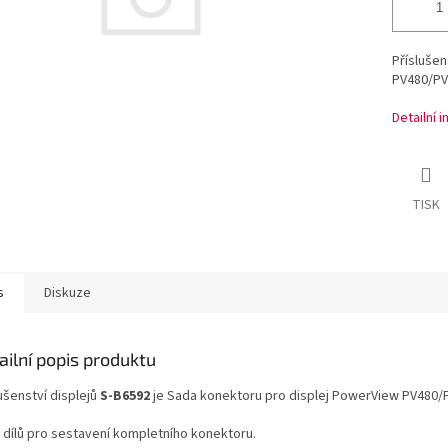
Příslušen
PV480/PV
Detailní 
TISK
s
Diskuze
ailní popis produktu
ušenství displejů
S-B6592
je Sada konektoru pro displej PowerView PV480/
 dílů pro sestavení kompletního konektoru.