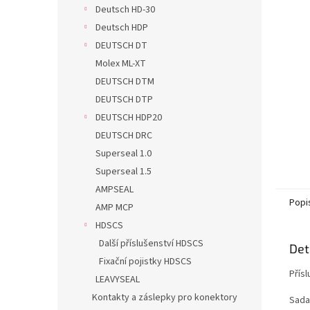
n
Deutsch HD-30
e
Deutsch HDP
l
DEUTSCH DT
Molex ML-XT
DEUTSCH DTM
DEUTSCH DTP
DEUTSCH HDP20
DEUTSCH DRC
Superseal 1.0
Superseal 1.5
AMPSEAL
Popi
AMP MCP
HDSCS
Další příslušenství HDSCS
Det
Fixační pojistky HDSCS
Přísl
LEAVYSEAL
Kontakty a záslepky pro konektory
Sada