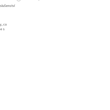
íslušenství
y, co
ce s