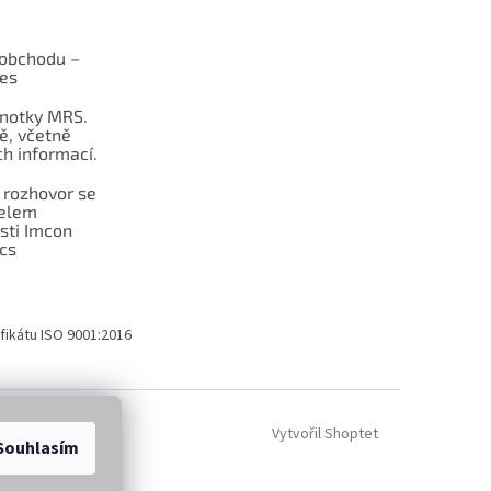
obchodu –
les
dnotky MRS.
ě, včetně
h informací.
 rozhovor se
telem
sti Imcon
cs
fikátu ISO 9001:2016
Vytvořil Shoptet
Souhlasím