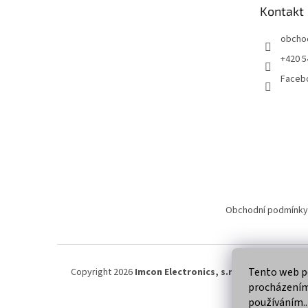
t
Kontakt
í
obcho
+420 5
Faceb
Obchodní podmínky
Tento web po
Copyright 2026
Imcon Electronics, s.r.o.
. Všechna práva
procházením 
používáním..