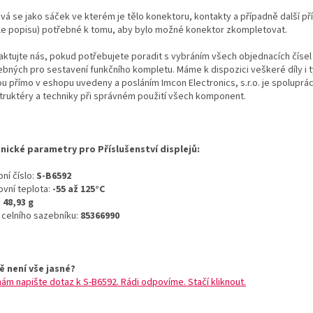
vá se jako sáček ve kterém je tělo konektoru, kontakty a případně další př
le popisu) potřebné k tomu, aby bylo možné konektor zkompletovat.
aktujte nás, pokud potřebujete poradit s vybráním všech objednacích čísel
ebných pro sestavení funkčního kompletu. Máme k dispozici veškeré díly i t
ou přímo v eshopu uvedeny a posláním Imcon Electronics, s.r.o. je spoluprá
truktéry a techniky při správném použití všech komponent.
nické parametry pro Příslušenství displejů:
ní číslo:
S-B6592
ovní teplota:
-55 až 125°C
:
48,93 g
o celního sazebníku:
85366990
ě není vše jasné?
nám napište dotaz k S-B6592. Rádi odpovíme. Stačí kliknout.