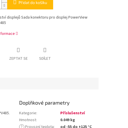
Přidat do košíku
ství displejů Sada konektoru pro displej PowerView
485
informace
ZEPTAT SE
SDÍLET
Doplňkové parametry
PV485.
Kategorie
:
Příslušenství
Hmotnost
:
0.049 kg
?
Provozní teplota
:
od -55 do +125 °C