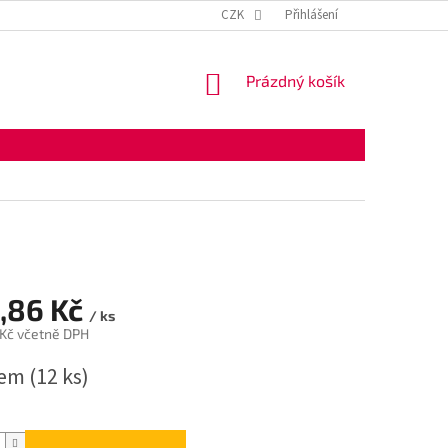
KONTAKTNÍ ÚDAJE
OBCHODNÍ PODMÍNKY
CZK
Přihlášení
OCHRANA OSOBNÍ
NÁKUPNÍ
Prázdný košík
KOŠÍK
,86 Kč
/ ks
 Kč včetně DPH
dem
(12 ks)