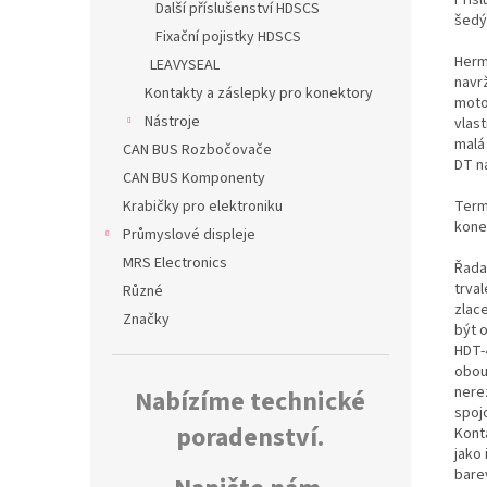
Další příslušenství HDSCS
šedý
Fixační pojistky HDSCS
Herm
LEAVYSEAL
navr
Kontakty a záslepky pro konektory
moto
Nástroje
vlas
malá
CAN BUS Rozbočovače
DT n
CAN BUS Komponenty
Termo
Krabičky pro elektroniku
kone
Průmyslové displeje
MRS Electronics
Řada
trva
Různé
zlac
Značky
být 
HDT-
obou
nerez
Nabízíme technické
spoj
poradenství.
Kont
jako 
bare