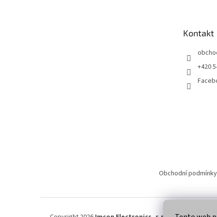
p
a
t
Kontakt
í
obcho
+420 5
Faceb
Obchodní podmínky