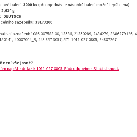
icové balení:
3000 ks
(při objednávce násobků balení možná lepší cena)
:
2,614 g
d:
DEUTSCH
o celního sazebníku:
39173200
rnativní označení: 1086-007583-00, 13586, 21350289, 2484279, 3A86279H26, 4
150141, 40007004_R, 443 857 3057, 571-1011-027-0805, 84807267
ě není vše jasné?
nám napište dotaz k 1011-027-0805. Rádi odpovíme. Stačí kliknout.