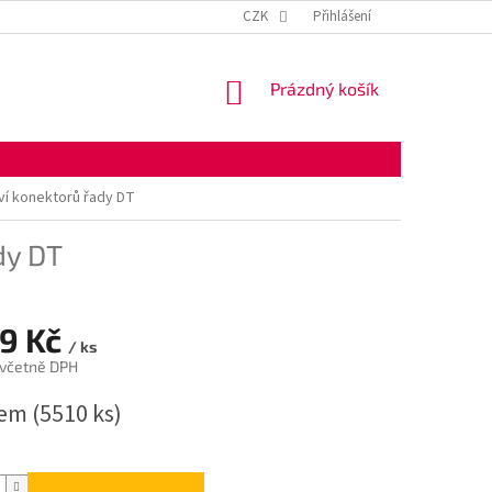
KONTAKTNÍ ÚDAJE
OBCHODNÍ PODMÍNKY
CZK
Přihlášení
OCHRANA OSOBNÍ
NÁKUPNÍ
Prázdný košík
KOŠÍK
ví konektorů řady DT
dy DT
19 Kč
/ ks
 včetně DPH
dem
(5510 ks)