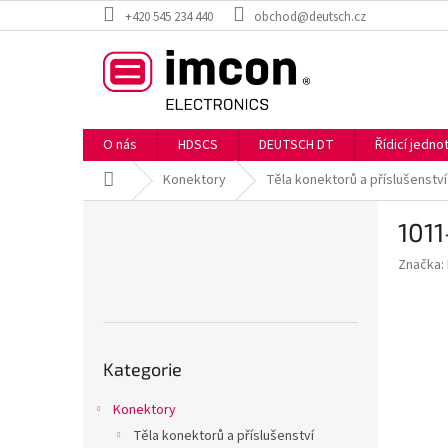
Přejít
+420 545 234 440
obchod@deutsch.cz
na
obsah
O nás
HDSCS
DEUTSCH DT
Řídicí jedn
Domů
Konektory
Těla konektorů a příslušenství
P
101
o
s
Značka:
t
r
a
n
Přeskočit
n
Kategorie
kategorie
í
p
Konektory
a
Těla konektorů a příslušenství