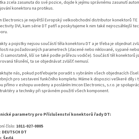
stka zcela zasunuta do své pozice, dojde k jejímu správnému zasunutí autom
jování konektoru na protikus.
n Electronics je největší Evropský velkoobchodní distributor konektorů TE
ectivity DVI, kam série DT patří a poskytujeme k nim také nejrozsáhlejší te
oru.
kty a pojistky nejsou součástí těla konektoru DT a je třeba je objednat zvl
slosti na požadovaných parametrech (zlacené nebo niklované, sypané neb
i či samostatně, liší se také podle průřezu vodiče). Součástí těl konektorů j
grovaná těsnění, ta se objednávat zvlášť nemusí.
aktujte nás, pokud potřebujete poradit s vybráním všech objednacích čísel
ebných pro sestavení funkčního kompletu. Máme k dispozici veškeré díly i t
ou přímo v eshopu uvedeny a posláním Imcon Electronics, s.r.o. je spoluprá
truktéry a techniky při správném použití všech komponent.
nické parametry pro Příslušenství konektorů řady DT:
ní číslo:
1011-027-0805
:
DEUTSCH DT
a:
Šedá