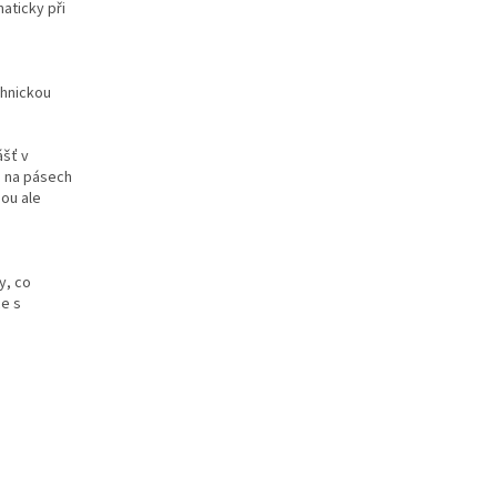
aticky při
chnickou
ášť v
o na pásech
sou ale
y, co
ce s