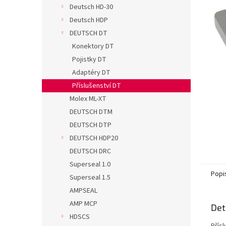
n
Deutsch HD-30
e
Deutsch HDP
l
DEUTSCH DT
Konektory DT
Pojistky DT
Adaptéry DT
Příslušenství DT
Molex ML-XT
DEUTSCH DTM
DEUTSCH DTP
DEUTSCH HDP20
DEUTSCH DRC
Superseal 1.0
Popi
Superseal 1.5
AMPSEAL
AMP MCP
Det
HDSCS
Přís