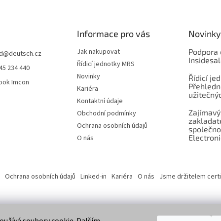
Informace pro vás
Novinky
Jak nakupovat
Podpora 
d
@
deutsch.cz
Insidesa
Řídicí jednotky MRS
45 234 440
Novinky
Řídicí je
ook Imcon
Přehledn
Kariéra
užitečnýc
Kontaktní údaje
Zajímavý
Obchodní podmínky
zaklada
Ochrana osobních údajů
společno
Electroni
O nás
Ochrana osobních údajů
Linked-in
Kariéra
O nás
Jsme držitelem certi