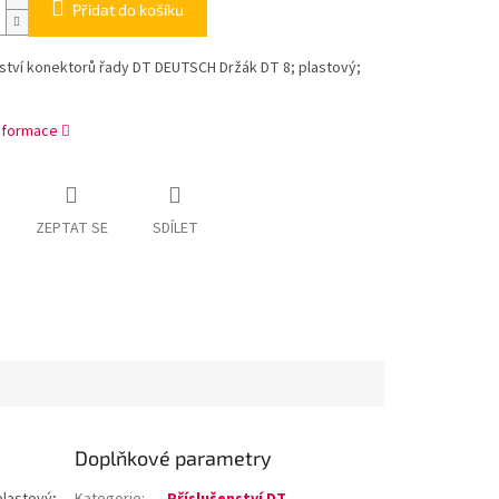
Přidat do košíku
ství konektorů řady DT DEUTSCH Držák DT 8; plastový;
informace
ZEPTAT SE
SDÍLET
Doplňkové parametry
plastový;
Kategorie
:
Příslušenství DT