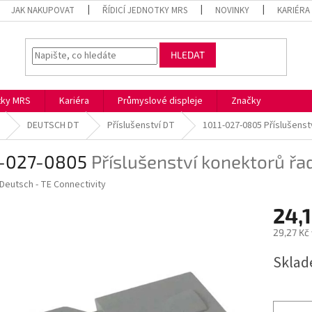
JAK NAKUPOVAT
ŘÍDICÍ JEDNOTKY MRS
NOVINKY
KARIÉRA
HLEDAT
otky MRS
Kariéra
Průmyslové displeje
Značky
DEUTSCH DT
Příslušenství DT
1011-027-0805
Příslušenst
1-027-0805
Příslušenství konektorů řa
Deutsch - TE Connectivity
24,
29,27 Kč
Měrná
Skla
cena: