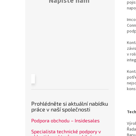
Napište nám
poji
napo
Imco
Conn
podp
Konta
závi
v rol
inte
Kont
potř
nejs
kons
Prohlédněte si aktuální nabídku
práce v naší společnosti
Tech
Podpora obchodu – Insidesales
Výrob
Řada
Specialista technické podpory v
Barv