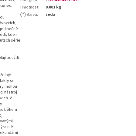
sories.
Hmotnost
:
0.003 kg
?
Barva
:
šedá
sou
dvozcích,
 jedinečné
edí, kde i
utsch série
ují použití
ůže být
takty se
ory mohou
cí nástroj
sech. V
ty
líku během
j.
ovanými
 výrazně
sekundární