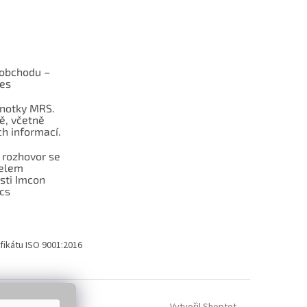
obchodu –
les
dnotky MRS.
ě, včetně
h informací.
 rozhovor se
telem
sti Imcon
cs
fikátu ISO 9001:2016