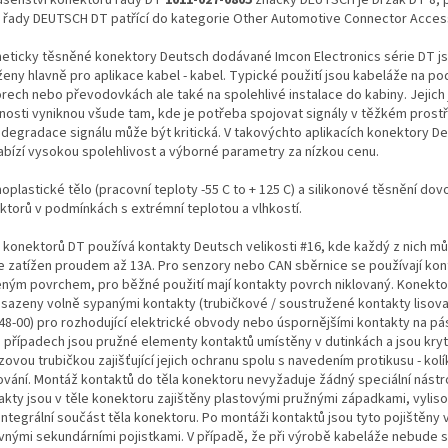
 řady DEUTSCH DT patřící do kategorie Other Automotive Connector Acces
eticky těsněné konektory Deutsch dodávané Imcon Electronics série DT j
ženy hlavně pro aplikace kabel - kabel. Typické použití jsou kabeláže na po
rech nebo převodovkách ale také na spolehlivé instalace do kabiny. Jejich
tnosti vyniknou všude tam, kde je potřeba spojovat signály v těžkém prostř
 degradace signálu může být kritická. V takovýchto aplikacích konektory De
abízí vysokou spolehlivost a výborné parametry za nízkou cenu.
plastické tělo (pracovní teploty -55 C to + 125 C) a silikonové těsnění dovol
ktorů v podmínkách s extrémní teplotou a vlhkostí.
 konektorů DT používá kontakty Deutsch velikosti #16, kde každý z nich m
le zatížen proudem až 13A. Pro senzory nebo CAN sběrnice se používají kon
eným povrchem, pro běžné použití mají kontakty povrch niklovaný. Konekt
osazeny volně sypanými kontakty (trubičkové / soustružené kontakty lisova
48-00) pro rozhodující elektrické obvody nebo úspornějšími kontakty na pá
 případech jsou pružné elementy kontaktů umístěny v dutinkách a jsou kry
ovou trubičkou zajišťující jejich ochranu spolu s navedením protikusu - ko
ování. Montáž kontaktů do těla konektoru nevyžaduje žádný speciální nástro
akty jsou v těle konektoru zajištěny plastovými pružnými západkami, vylis
integrální součást těla konektoru. Po montáži kontaktů jsou tyto pojištěny
vnými sekundárními pojistkami. V případě, že při výrobě kabeláže nebude 