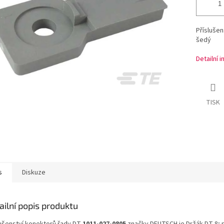
Příslušen
šedý
Detailní 
TISK
s
Diskuze
ailní popis produktu
lušenství konektorů řady DT
1011-027-0805
značky DEUTSCH je Držák DT 8; 