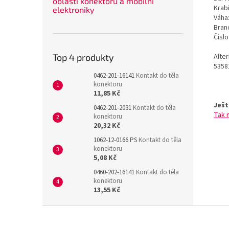
oblasti konektorů a mobilní
Krab
elektroniky
Váha
Bran
Čísl
Alte
Top 4 produkty
5358
0462-201-16141
Kontakt do těla
konektoru
11,85 Kč
Ješt
0462-201-2031
Kontakt do těla
Tak 
konektoru
20,32 Kč
1062-12-0166 PS
Kontakt do těla
konektoru
5,08 Kč
0460-202-16141
Kontakt do těla
konektoru
13,55 Kč
Z
á