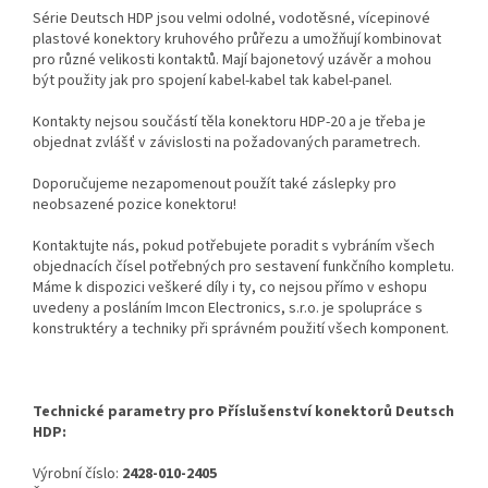
Série Deutsch HDP jsou velmi odolné, vodotěsné, vícepinové
plastové konektory kruhového průřezu a umožňují kombinovat
pro různé velikosti kontaktů. Mají bajonetový uzávěr a mohou
být použity jak pro spojení kabel-kabel tak kabel-panel.
Kontakty nejsou součástí těla konektoru HDP-20 a je třeba je
objednat zvlášť v závislosti na požadovaných parametrech.
Doporučujeme nezapomenout použít také záslepky pro
neobsazené pozice konektoru!
Kontaktujte nás, pokud potřebujete poradit s vybráním všech
objednacích čísel potřebných pro sestavení funkčního kompletu.
Máme k dispozici veškeré díly i ty, co nejsou přímo v eshopu
uvedeny a posláním Imcon Electronics, s.r.o. je spolupráce s
konstruktéry a techniky při správném použití všech komponent.
Technické parametry pro Příslušenství konektorů Deutsch
HDP:
Výrobní číslo:
2428-010-2405