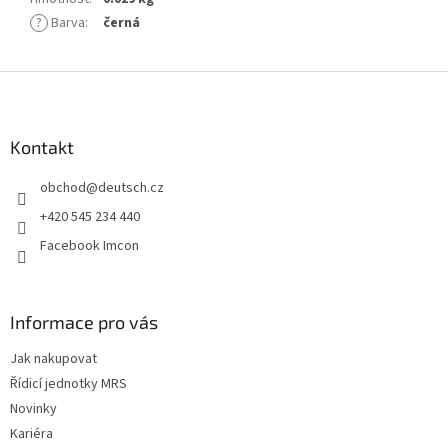
?
Barva
:
černá
Z
á
p
a
Kontakt
t
obchod
@
deutsch.cz
í
+420 545 234 440
Facebook Imcon
Informace pro vás
Jak nakupovat
Řídicí jednotky MRS
Novinky
Kariéra