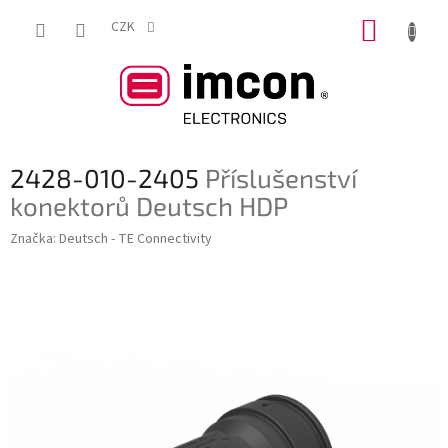
Přejít
NÁKUP
na
CZK
obsah
KOŠÍK
2428-010-2405
Příslušenství
konektorů Deutsch HDP
Značka:
Deutsch - TE Connectivity