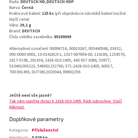
Řada:
DEUTSCH HD,DEUTSCH HDP
Barva:
Černá
Krabicové balení:
125 ks
(při objednávce násobků balení možná
lepší cena)
Váha:
29,1 g
Brand:
DEUTSCH
Číslo celního sazebníku:
85389099
Alternativní označení: 00006716, 00010267, 003440568, 03832,
093-0000-0003, 10-0242810-1, 1027-007656-00, 110186, 1234570,
1817-5198, 201434, 2428-010-2405, 443 857 3086, 50977,
510401003223, 548001232700, 571-2428-010-2405, 60017,
700.001493, DUT0612020044, RIM02256
Ještě není vše jasné?
Tak nám napište dotaz k 2428-010-2405. Rádi odpovíme. Stačí
kliknout.
Doplňkové parametry
Kategorie
:
Příslušenství
Hmotnost
:
0.029 kg