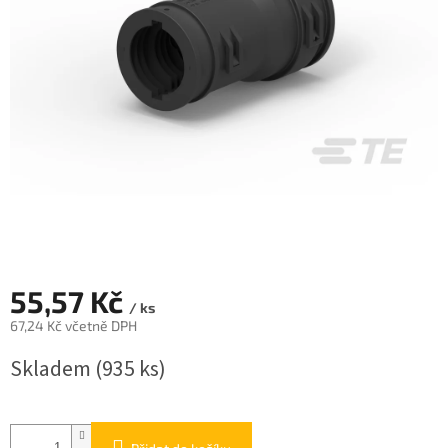
55,57 Kč
/ ks
67,24 Kč včetně DPH
Měrná
Skladem
(935 ks)
cena: