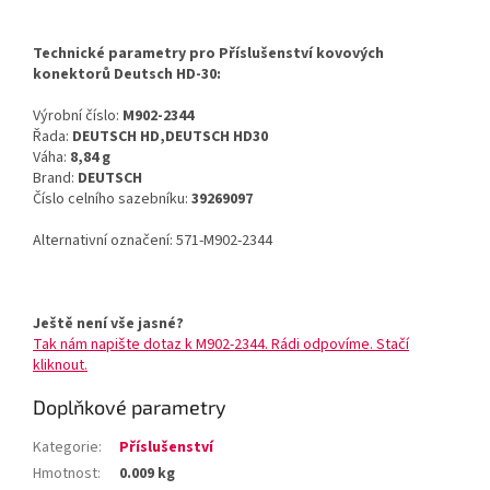
Technické parametry pro Příslušenství kovových
konektorů Deutsch HD-30:
Výrobní číslo:
M902-2344
Řada:
DEUTSCH HD,DEUTSCH HD30
Váha:
8,84 g
Brand:
DEUTSCH
Číslo celního sazebníku:
39269097
Alternativní označení: 571-M902-2344
Ještě není vše jasné?
Tak nám napište dotaz k M902-2344. Rádi odpovíme. Stačí
kliknout.
Doplňkové parametry
Kategorie
:
Příslušenství
Hmotnost
:
0.009 kg