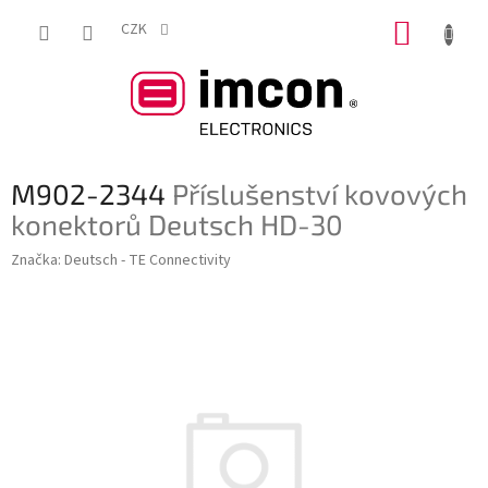
Přejít
NÁKUP
na
CZK
obsah
KOŠÍK
M902-2344
Příslušenství kovových
konektorů Deutsch HD-30
Značka:
Deutsch - TE Connectivity