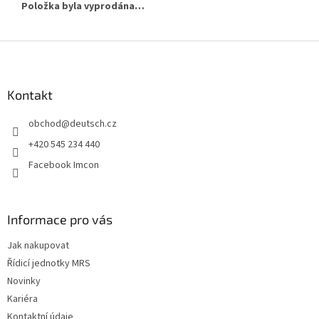
Položka byla vyprodána…
Z
á
p
a
Kontakt
t
obchod
@
deutsch.cz
í
+420 545 234 440
Facebook Imcon
Informace pro vás
Jak nakupovat
Řídicí jednotky MRS
Novinky
Kariéra
Kontaktní údaje