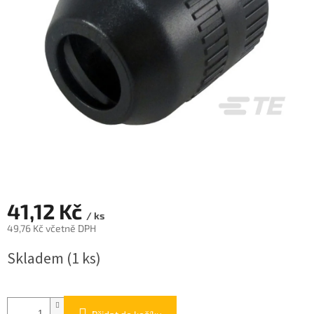
41,12 Kč
/ ks
49,76 Kč včetně DPH
Měrná
Skladem
(1 ks)
cena: