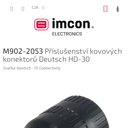
Přejít
NÁKUP
na
CZK
obsah
KOŠÍK
M902-2053
Příslušenství kovových
konektorů Deutsch HD-30
Značka:
Deutsch - TE Connectivity