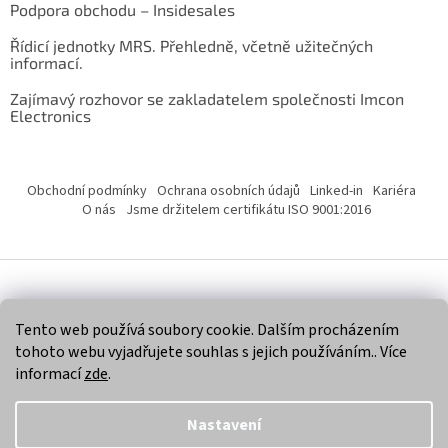
Podpora obchodu – Insidesales
Řídicí jednotky MRS. Přehledně, včetně užitečných
informací.
Zajímavý rozhovor se zakladatelem společnosti Imcon
Electronics
Obchodní podmínky
Ochrana osobních údajů
Linked-in
Kariéra
O nás
Jsme držitelem certifikátu ISO 9001:2016
Vytvořil Shoptet
Tento web používá soubory cookie. Dalším procházením
tohoto webu vyjadřujete souhlas s jejich používáním.. Více
Copyright 2026
Imcon Electronics, s.r.o.
. Všechna práva
informací
zde
.
vyhrazena.
Nastavení