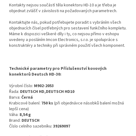
Kontakty nejsou součástí těla konektoru HD-10 a je třeba je
objednat zvlášť v závislosti na požadovaných parametrech.
Kontaktujte nás, pokud potřebujete poradit s vybráním všech
objednacích čísel potřebných pro sestavení funkčního kompletu.
Máme k dispozici veškeré díly i ty, co nejsou přímo v eshopu
uvedeny a posláním Imcon Electronics, s.r.o. je spolupráce s
konstruktéry a techniky při správném použití všech komponent.
Technické parametry pro Příslušenství kovových
konektorů Deutsch HD-30:
Výrobní číslo:
M902-2053
Řada:
DEUTSCH HD,DEUTSCH HD10
Barva:
Černá
Krabicové balení:
750 ks
(při objednávce násobků balení možná
lepší cena)
Váha:
8,54 g
Brand:
DEUTSCH
Číslo celního sazebníku:
39269097