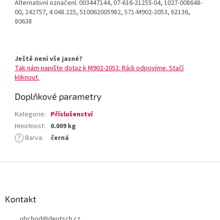
Alternativní označení: 003447144, 07-616-21255-04, 1027-008648-
00, 242757, 4.048.225, 510062005982, 571-M902-2053, 62136,
80638
Ještě není vše jasné?
Tak nám napište dotaz k M902-2053. Rádi odpovíme. Stačí
kliknout.
Doplňkové parametry
Kategorie
:
Příslušenství
Hmotnost
:
0.009 kg
?
Barva
:
černá
Z
á
p
a
Kontakt
t
obchod
@
deutsch.cz