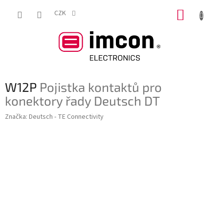
Přejít
NÁKUP
na
CZK
obsah
KOŠÍK
W12P
Pojistka kontaktů pro
konektory řady Deutsch DT
Značka:
Deutsch - TE Connectivity