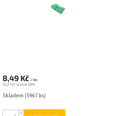
8,49 Kč
/ ks
10,27 Kč včetně DPH
Měrná
Skladem
(5967 ks)
cena: