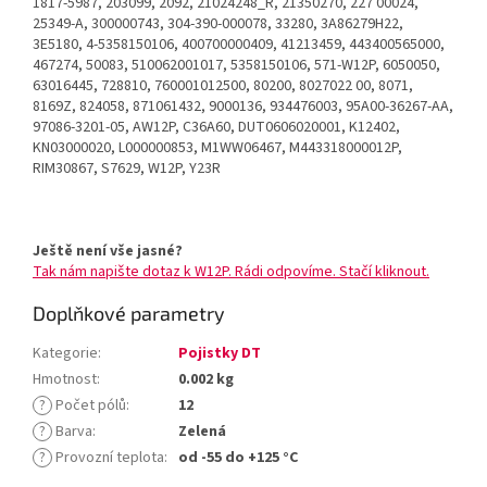
1817-5987, 203099, 2092, 21024248_R, 21350270, 227 00024,
25349-A, 300000743, 304-390-000078, 33280, 3A86279H22,
3E5180, 4-5358150106, 400700000409, 41213459, 443400565000,
467274, 50083, 510062001017, 5358150106, 571-W12P, 6050050,
63016445, 728810, 760001012500, 80200, 8027022 00, 8071,
8169Z, 824058, 871061432, 9000136, 934476003, 95A00-36267-AA,
97086-3201-05, AW12P, C36A60, DUT0606020001, K12402,
KN03000020, L000000853, M1WW06467, M443318000012P,
RIM30867, S7629, W12P, Y23R
Ještě není vše jasné?
Tak nám napište dotaz k W12P. Rádi odpovíme. Stačí kliknout.
Doplňkové parametry
Kategorie
:
Pojistky DT
Hmotnost
:
0.002 kg
?
Počet pólů
:
12
?
Barva
:
Zelená
?
Provozní teplota
:
od -55 do +125 °C