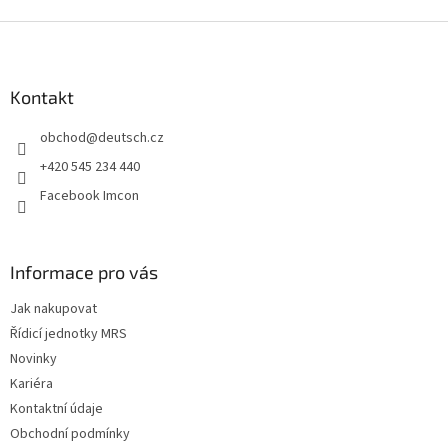
Z
á
p
a
Kontakt
t
obchod
@
deutsch.cz
í
+420 545 234 440
Facebook Imcon
Informace pro vás
Jak nakupovat
Řídicí jednotky MRS
Novinky
Kariéra
Kontaktní údaje
Obchodní podmínky