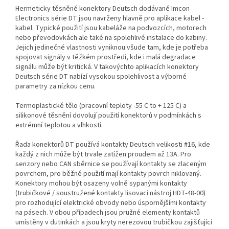
Hermeticky těsněné konektory Deutsch dodávané Imcon
Electronics série DT jsou navrženy hlavně pro aplikace kabel -
kabel. Typické použití jsou kabeláže na podvozcích, motorech
nebo převodovkách ale také na spolehlivé instalace do kabiny.
Jejich jedinečné vlastnosti vyniknou všude tam, kde je potřeba
spojovat signály v těžkém prostředí, kde i malá degradace
signálu může být kritická. V takovýchto aplikacích konektory
Deutsch série DT nabízí vysokou spolehlivost a výborné
parametry za nízkou cenu.
Termoplastické tělo (pracovní teploty -55 C to + 125 C) a
silikonové těsnění dovolují použití konektorů v podmínkách s
extrémní teplotou a vlhkostí.
Řada konektorů DT používá kontakty Deutsch velikosti #16, kde
každý z nich může být trvale zatížen proudem až 13A. Pro
senzory nebo CAN sběrnice se používají kontakty se zlaceným
povrchem, pro běžné použití mají kontakty povrch niklovaný.
Konektory mohou být osazeny volně sypanými kontakty
(trubičkové / soustružené kontakty lisovací nástroj HDT-48-00)
pro rozhodující elektrické obvody nebo úspornějšími kontakty
na pásech. V obou případech jsou pružné elementy kontaktů
umístěny v dutinkách a jsou kryty nerezovou trubičkou zajišťující