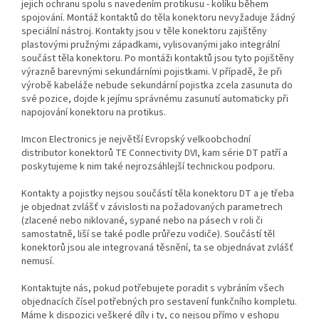
jejich ochranu spolu s navedením protikusu - kolíku během
spojování. Montáž kontaktů do těla konektoru nevyžaduje žádný
speciální nástroj. Kontakty jsou v těle konektoru zajištěny
plastovými pružnými západkami, vylisovanými jako integrální
součást těla konektoru. Po montáži kontaktů jsou tyto pojištěny
výrazně barevnými sekundárními pojistkami. V případě, že při
výrobě kabeláže nebude sekundární pojistka zcela zasunuta do
své pozice, dojde k jejímu správnému zasunutí automaticky při
napojování konektoru na protikus.
Imcon Electronics je největší Evropský velkoobchodní
distributor konektorů TE Connectivity DVI, kam série DT patří a
poskytujeme k nim také nejrozsáhlejší technickou podporu.
Kontakty a pojistky nejsou součástí těla konektoru DT a je třeba
je objednat zvlášť v závislosti na požadovaných parametrech
(zlacené nebo niklované, sypané nebo na pásech v roli či
samostatně, liší se také podle průřezu vodiče). Součástí těl
konektorů jsou ale integrovaná těsnění, ta se objednávat zvlášť
nemusí.
Kontaktujte nás, pokud potřebujete poradit s vybráním všech
objednacích čísel potřebných pro sestavení funkčního kompletu.
Máme k dispozici veškeré díly i ty, co nejsou přímo v eshopu