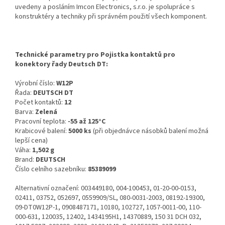
uvedeny a posláním Imcon Electronics, s.r.o. je spolupráce s
konstruktéry a techniky při správném použití všech komponent.
Technické parametry pro Pojistka kontaktů pro
konektory řady Deutsch DT:
Výrobní číslo:
W12P
Řada:
DEUTSCH DT
Počet kontaktů:
12
Barva:
Zelená
Pracovní teplota:
-55 až 125°C
Krabicové balení:
5000 ks
(při objednávce násobků balení možná
lepší cena)
Váha:
1,502 g
Brand:
DEUTSCH
Číslo celního sazebníku:
85389099
Alternativní označení: 003449180, 004-100453, 01-20-00-0153,
02411, 03752, 052697, 0559909/SL, 080-0031-2003, 08192-19300,
09-DT0W12P-1, 0908487171, 10180, 102727, 1057-0011-00, 110-
000-631, 120035, 12402, 1434195H1, 14370889, 150 31 DCH 032,