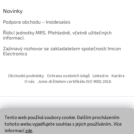
Novinky
Podpora obchodu – Insidesales
Řídicí jednotky MRS. Přehledně, včetně užitečných
informací.
Zajímavý rozhovor se zakladatelem společnosti Imcon
Electronics
Obchodní podmínky
Ochrana osobních údajů
Linked-in
Kariéra
O nás
Jsme držitelem certifikátu ISO 9001:2016
Vytvořil Shoptet
Tento web používá soubory cookie. Dalším procházením
tohoto webu vyjadřujete souhlas s jejich používáním.. Více
Copyright 2026
Imcon Electronics, s.r.o.
. Všechna práva
informací
zde
.