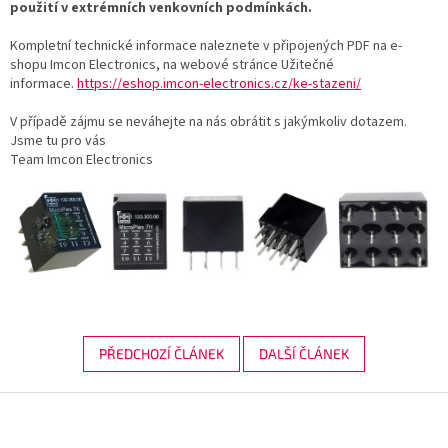
použití v extrémních venkovních podmínkách.
Kompletní technické informace naleznete v připojených PDF na e-
shopu Imcon Electronics, na webové stránce Užitečné
informace.
https://eshop.imcon-electronics.cz/ke-stazeni/
V případě zájmu se neváhejte na nás obrátit s jakýmkoliv dotazem.
Jsme tu pro vás
Team Imcon Electronics
PŘEDCHOZÍ ČLÁNEK
DALŠÍ ČLÁNEK
Z
á
p