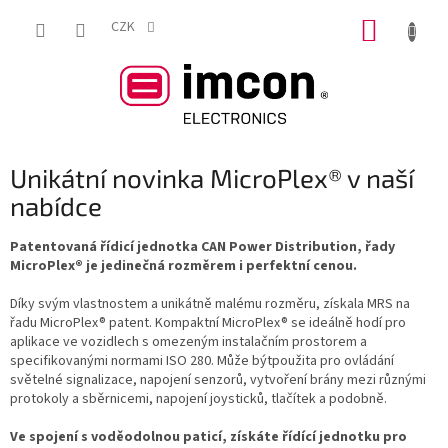
Přejít
NÁKUP
na
CZK
obsah
KOŠÍK
Unikátní novinka MicroPlex® v naší
nabídce
Patentovaná řídicí jednotka CAN Power Distribution, řady
MicroPlex® je jedinečná rozměrem i perfektní cenou.
Díky svým vlastnostem a unikátně malému rozměru, získala MRS na
řadu MicroPlex® patent. Kompaktní MicroPlex® se ideálně hodí pro
aplikace ve vozidlech s omezeným instalačním prostorem a
specifikovanými normami ISO 280. Může býtpoužita pro ovládání
světelné signalizace, napojení senzorů, vytvoření brány mezi různými
protokoly a sběrnicemi, napojení joysticků, tlačítek
a podobně.
Ve spojení s voděodolnou paticí, získáte řídící jednotku pro