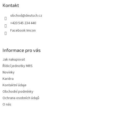
a
Kontakt
t
obchod
@
deutsch.cz
í
+420 545 234 440
Facebook Imcon
Informace pro vás
Jak nakupovat
Řídicí jednotky MRS
Novinky
Kariéra
Kontaktní údaje
Obchodní podmínky
Ochrana osobních údajů
O nás