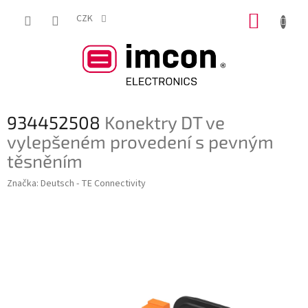
Přejít
NÁKUP
na
CZK
obsah
KOŠÍK
934452508
Konektry DT ve
vylepšeném provedení s pevným
těsněním
Značka:
Deutsch - TE Connectivity