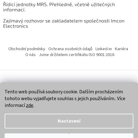
Řídicí jednotky MRS. Přehledně, včetně užitečných
informací.
Zajímavý rozhovor se zakladatelem společnosti Imcon
Electronics
Obchodní podmínky
Ochrana osobních údajů
Linked-in
Kariéra
O nás
Jsme držitelem certifikátu ISO 9001:2016
Vytvořil Shoptet
Tento web používá soubory cookie. Dalším procházením
tohoto webu vyjadřujete souhlas s jejich používáním.. Více
Copyright 2026
Imcon Electronics, s.r.o.
. Všechna práva
informací
zde
.
vyhrazena.
Nastavení