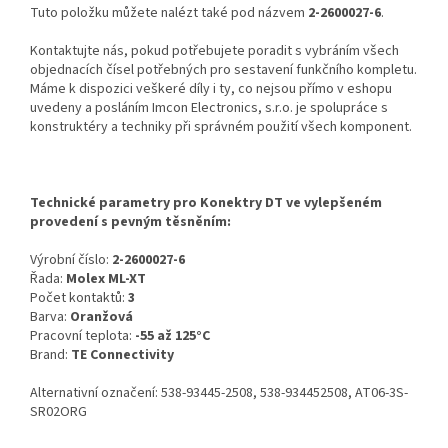
Tuto položku můžete nalézt také pod názvem
2-2600027-6
.
Kontaktujte nás, pokud potřebujete poradit s vybráním všech
objednacích čísel potřebných pro sestavení funkčního kompletu.
Máme k dispozici veškeré díly i ty, co nejsou přímo v eshopu
uvedeny a posláním Imcon Electronics, s.r.o. je spolupráce s
konstruktéry a techniky při správném použití všech komponent.
Technické parametry pro Konektry DT ve vylepšeném
provedení s pevným těsněním:
Výrobní číslo:
2-2600027-6
Řada:
Molex ML-XT
Počet kontaktů:
3
Barva:
Oranžová
Pracovní teplota:
-55 až 125°C
Brand:
TE Connectivity
Alternativní označení: 538-93445-2508, 538-934452508, AT06-3S-
SR02ORG