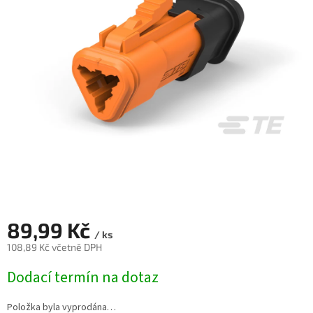
89,99 Kč
/ ks
108,89 Kč včetně DPH
Měrná
Dodací termín na dotaz
cena:
Položka byla vyprodána…