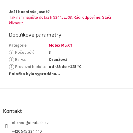
Ještě není vše jasné?
Tak nám napište dotaz k 934452508. Rádi odpovíme. Stačí
kliknout.
Doplňkové parametry
Kategorie
:
Molex ML-XT
?
Počet pólů
:
3
?
Barva
:
Oranžová
?
Provozní teplota
:
od -55 do +125 °C
Položka byla vyprodána…
Z
á
p
a
Kontakt
t
obchod
@
deutsch.cz
í
+420 545 234 440