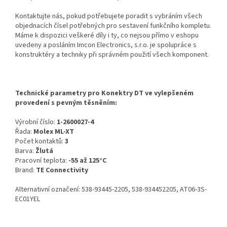
Kontaktujte nás, pokud potřebujete poradit s vybráním všech
objednacích čísel potřebných pro sestavení funkčního kompletu.
Máme k dispozici veškeré díly i ty, co nejsou přímo v eshopu
uvedeny a posláním Imcon Electronics, s.r.o. je spolupráce s
konstruktéry a techniky při správném použití všech komponent.
Technické parametry pro Konektry DT ve vylepšeném
provedení s pevným těsněním:
Výrobní číslo:
1-2600027-4
Řada:
Molex ML-XT
Počet kontaktů:
3
Barva:
Žlutá
Pracovní teplota:
-55 až 125°C
Brand:
TE Connectivity
Alternativní označení: 538-93445-2205, 538-934452205, AT06-3S-
EC01YEL