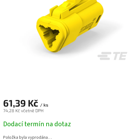
61,39 Kč
/ ks
74,28 Kč včetně DPH
Měrná
Dodací termín na dotaz
cena:
Položka byla vyprodána…