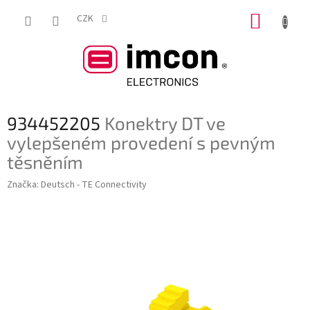
Přejít
NÁKUP
na
CZK
obsah
KOŠÍK
934452205
Konektry DT ve
vylepšeném provedení s pevným
těsněním
Značka:
Deutsch - TE Connectivity