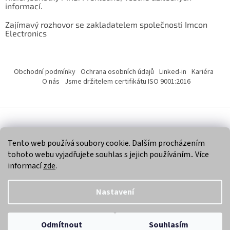
informací.
Zajímavý rozhovor se zakladatelem společnosti Imcon
Electronics
Obchodní podmínky
Ochrana osobních údajů
Linked-in
Kariéra
O nás
Jsme držitelem certifikátu ISO 9001:2016
Vytvořil Shoptet
Tento web používá soubory cookie. Dalším procházením
tohoto webu vyjadřujete souhlas s jejich používáním.. Více
Copyright 2026
Imcon Electronics, s.r.o.
. Všechna práva
informací
zde
.
vyhrazena.
Nastavení
Odmítnout
Souhlasím