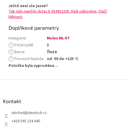
Ještě není vše jasné?
Tak nám napište dotaz k 934452205. Rádi odpovíme. Stačí
kliknout.
Doplňkové parametry
Kategorie
:
Molex ML-XT
?
Počet pólů
:
3
?
Barva
:
Žlutá
?
Provozní teplota
:
od -55 do +125 °C
Položka byla vyprodána…
Z
á
p
a
Kontakt
t
obchod
@
deutsch.cz
í
+420 545 234 440