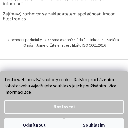
informací.
Zajímavý rozhovor se zakladatelem společnosti Imcon
Electronics
Obchodní podmínky
Ochrana osobních údajů
Linked-in
Kariéra
O nás
Jsme držitelem certifikátu ISO 9001:2016
Vytvořil Shoptet
Tento web používá soubory cookie. Dalším procházením
tohoto webu vyjadřujete souhlas s jejich používáním.. Více
Copyright 2026
Imcon Electronics, s.r.o.
. Všechna práva
informací
zde
.
vyhrazena.
Nastavení
Odmítnout
Souhlasím