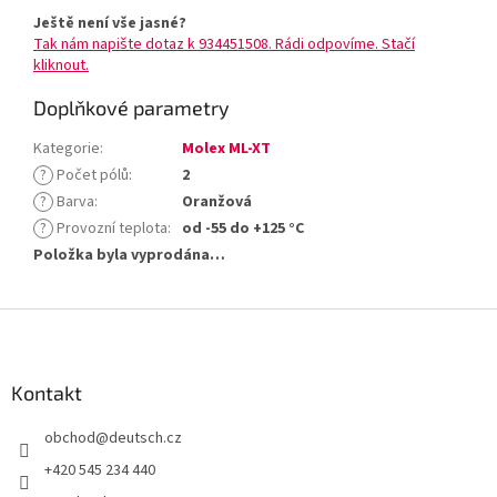
Ještě není vše jasné?
Tak nám napište dotaz k 934451508. Rádi odpovíme. Stačí
kliknout.
Doplňkové parametry
Kategorie
:
Molex ML-XT
?
Počet pólů
:
2
?
Barva
:
Oranžová
?
Provozní teplota
:
od -55 do +125 °C
Položka byla vyprodána…
Z
á
p
a
Kontakt
t
obchod
@
deutsch.cz
í
+420 545 234 440