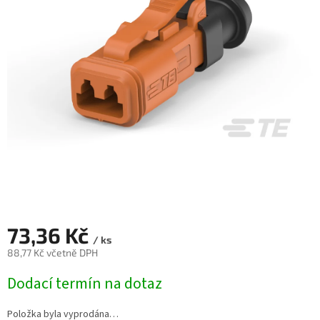
73,36 Kč
/ ks
88,77 Kč včetně DPH
Měrná
Dodací termín na dotaz
cena:
Položka byla vyprodána…