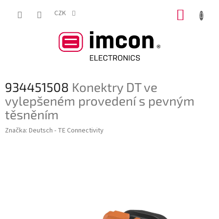
Přejít
NÁKUP
na
CZK
obsah
KOŠÍK
934451508
Konektry DT ve
vylepšeném provedení s pevným
těsněním
Značka:
Deutsch - TE Connectivity