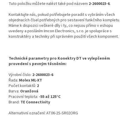
Tuto položku můžete nalézt také pod názvem
2-2600023-6
.
Kontaktujte nás, pokud potřebujete poradit s vybráním všech
objednacích čísel potřebných pro sestavení funkčního kompletu.
Máme k dispozici veškeré díly i ty, co nejsou přímo v eshopu
uvedeny a posláním Imcon Electronics, s.r.o. je spolupráce s
konstruktéry a techniky při správném použití všech komponent.
Technické parametry pro Konektry DT ve vylepšeném
provedení s pevným těsněním:
Výrobní číslo:
2-2600023-6
Řada:
Molex ML-XT
Počet kontaktů:
2
Barva:
Oranžová
Pracovní teplota:
-55 až 125°C
Brand:
TE Connectivity
Alternativní označení: AT06-2S-SR02ORG