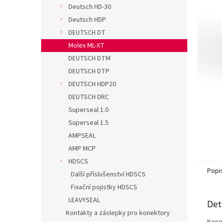
n
Deutsch HD-30
e
Deutsch HDP
l
DEUTSCH DT
Molex ML-XT
DEUTSCH DTM
DEUTSCH DTP
DEUTSCH HDP20
DEUTSCH DRC
Superseal 1.0
Superseal 1.5
AMPSEAL
AMP MCP
HDSCS
Popi
Další příslušenství HDSCS
Fixační pojistky HDSCS
LEAVYSEAL
Det
Kontakty a záslepky pro konektory
Kone