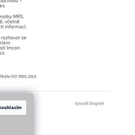
obchodu –
les
dnotky MRS.
ě, včetně
h informací.
 rozhovor se
telem
sti Imcon
cs
fikátu ISO 9001:2016
Vytvořil Shoptet
Souhlasím