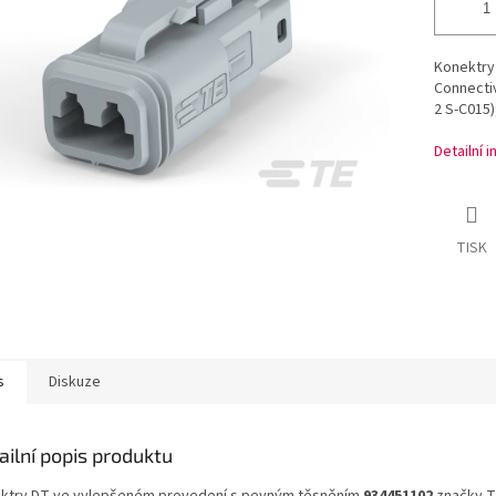
Konektry
Connecti
2 S-C015)
Detailní 
TISK
s
Diskuze
ailní popis produktu
ktry DT ve vylepšeném provedení s pevným těsněním
934451102
značky T