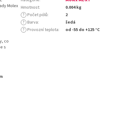
řady Molex
Hmotnost
:
0.004 kg
?
Počet pólů
:
2
?
Barva
:
šedá
?
Provozní teplota
:
od -55 do +125 °C
y, co
ce s
ým