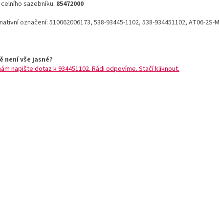
o celního sazebníku:
85472000
rnativní označení: 510062006173, 538-93445-1102, 538-934451102, AT06-2S-
ě není vše jasné?
nám napište dotaz k 934451102. Rádi odpovíme. Stačí kliknout.