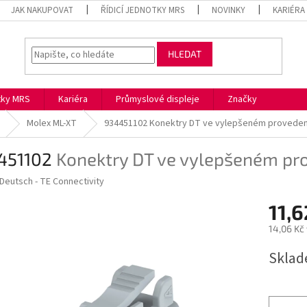
JAK NAKUPOVAT
ŘÍDICÍ JEDNOTKY MRS
NOVINKY
KARIÉRA
HLEDAT
otky MRS
Kariéra
Průmyslové displeje
Značky
Molex ML-XT
934451102
Konektry DT ve vylepšeném proveden
451102
Konektry DT ve vylepšeném pr
Deutsch - TE Connectivity
11,6
14,06 Kč
Měrná
Skla
cena: