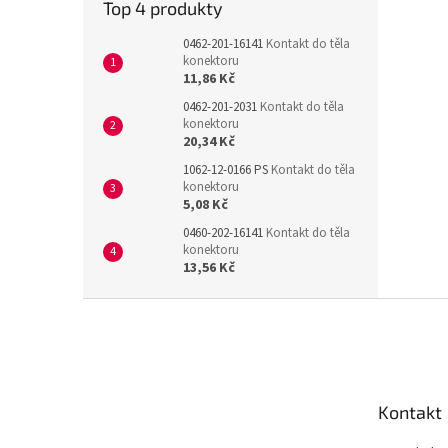
Top 4 produkty
0462-201-16141
Kontakt do těla
konektoru
11,86 Kč
0462-201-2031
Kontakt do těla
konektoru
20,34 Kč
1062-12-0166 PS
Kontakt do těla
konektoru
5,08 Kč
0460-202-16141
Kontakt do těla
konektoru
13,56 Kč
Z
á
p
a
t
Kontakt
í