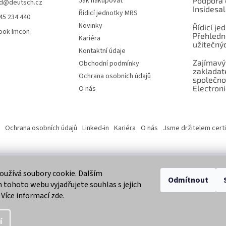
Jak nakupovat
Podpora 
d
@
deutsch.cz
Insidesa
Řídicí jednotky MRS
45 234 440
Novinky
Řídicí je
ook Imcon
Přehledn
Kariéra
užitečnýc
Kontaktní údaje
Zajímavý
Obchodní podmínky
zaklada
Ochrana osobních údajů
společno
Electroni
O nás
Ochrana osobních údajů
Linked-in
Kariéra
O nás
Jsme držitelem certi
užívá soubory cookie. Dalším
 vyhrazena.
Odmítnout
tohoto webu vyjadřujete souhlas s jejich
 Více informací
zde
.
í