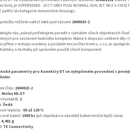
ectivity je SUPERSEDED - 2CCT GREY PLUG W/SMALL SEAL (DT 06-2 S-C015) 
T patřící do kategorie Automotive Housings.
 položku můžete nalézt také pod názvem
2600023-2
.
aktujte nás, pokud potřebujete poradit s vybráním všech objednacích čísel
ebných pro sestavení funkčního kompletu. Máme k dispozici veškeré díly i t
ou přímo v eshopu uvedeny a posláním Imcon Electronics, s.r.o. je spoluprá
truktéry a techniky při správném použití všech komponent.
nické parametry pro Konektry DT ve vylepšeném provedení s pevn
ěním:
ní číslo:
2600023-2
:
Molex ML-XT
t kontaktů:
2
a:
Šedá
ovní teplota:
-55 až 125°C
icové balení:
1000 ks
(při objednávce násobků balení možná lepší cena)
:
4,401 g
d:
TE Connectivity