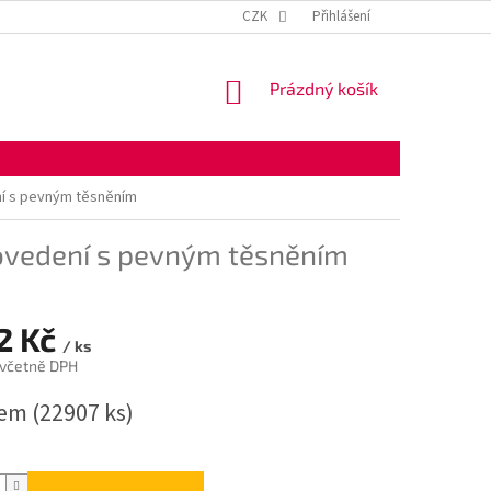
KONTAKTNÍ ÚDAJE
OBCHODNÍ PODMÍNKY
CZK
Přihlášení
OCHRANA OSOBNÍ
NÁKUPNÍ
Prázdný košík
KOŠÍK
í s pevným těsněním
ovedení s pevným těsněním
2 Kč
/ ks
 včetně DPH
dem
(22907 ks)