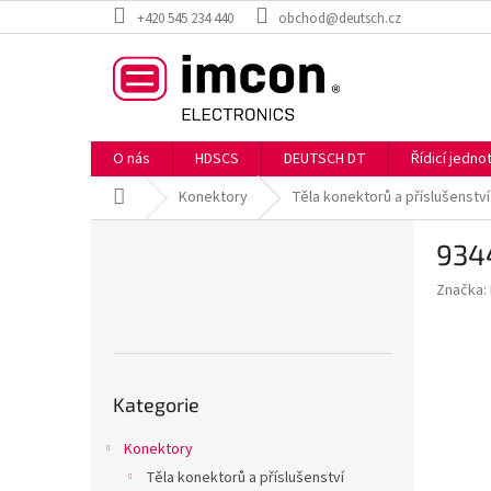
Přejít
+420 545 234 440
obchod@deutsch.cz
na
obsah
O nás
HDSCS
DEUTSCH DT
Řídicí jedn
Domů
Konektory
Těla konektorů a příslušenství
P
934
o
s
Značka:
t
r
a
n
Přeskočit
n
Kategorie
kategorie
í
p
Konektory
a
Těla konektorů a příslušenství