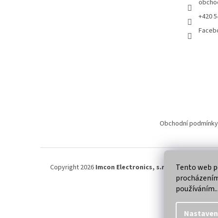
obcho
+420 5
Faceb
Obchodní podmínky
Tento web po
Copyright 2026
Imcon Electronics, s.r.o.
. Všechna práva
procházením 
používáním..
Nastaven