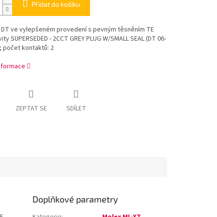
Přidat do košíku
 DT ve vylepšeném provedení s pevným těsněním TE
vity SUPERSEDED - 2CCT GREY PLUG W/SMALL SEAL (DT 06-
; počet kontaktů: 2
informace
ZEPTAT SE
SDÍLET
Doplňkové parametry
E
Kategorie
:
Molex ML-XT