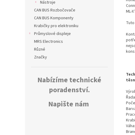
Nástroje
Conn
CAN BUS Rozbočovače
ML-X
CAN BUS Komponenty
Tuto
Krabičky pro elektroniku
Průmyslové displeje
Kont
potř
MRS Electronics
nejs
Různé
kons
Značky
Tech
Nabízíme technické
těsn
poradenství.
Výrob
Řada
Napište nám
Poče
Barv
Prac
Krab
Váha
Bran