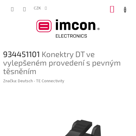
Přejít
NÁKUP
na
CZK
obsah
KOŠÍK
934451101
Konektry DT ve
vylepšeném provedení s pevným
těsněním
Značka:
Deutsch - TE Connectivity