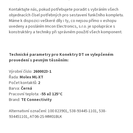
Kontaktujte nás, pokud potřebujete poradit s vybráním všech
objednacích čísel potřebných pro sestavení funkčního kompletu.
Máme k dispozici veškeré díly i ty, co nejsou přímo v eshopu
uvedeny a posláním Imcon Electronics, s.r.o. je spolupráce s
konstruktéry a techniky při správném použití všech komponent.
Technické parametry pro Konektry DT ve vylepšeném
provedení s pevným těsněním:
Výrobní číslo:
2600023-1
Řada:
Molex ML-XT
Počet kontaktů:
2
Barva:
Černá
Pracovní teplota:
-55 až 125°C
Brand:
TE Connectivity
Alternativní označení: 100 823901, 538-93445-1101, 538-
934451101, AT06-2S-MM01BLK