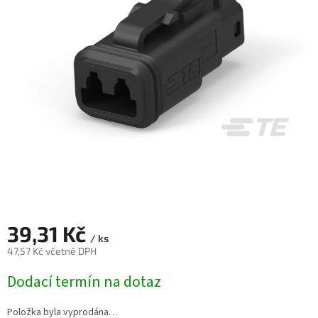
39,31 Kč
/ ks
47,57 Kč včetně DPH
Měrná
Dodací termín na dotaz
cena:
Položka byla vyprodána…