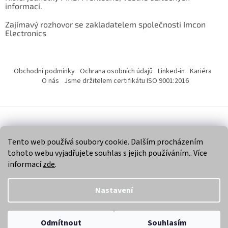
informací.
Zajímavý rozhovor se zakladatelem společnosti Imcon
Electronics
Obchodní podmínky
Ochrana osobních údajů
Linked-in
Kariéra
O nás
Jsme držitelem certifikátu ISO 9001:2016
Vytvořil Shoptet
Tento web používá soubory cookie. Dalším procházením
tohoto webu vyjadřujete souhlas s jejich používáním.. Více
Copyright 2026
Imcon Electronics, s.r.o.
. Všechna práva
informací
zde
.
vyhrazena.
Nastavení
Odmítnout
Souhlasím