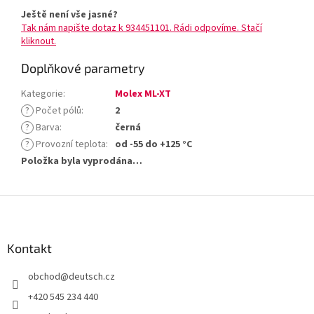
Ještě není vše jasné?
Tak nám napište dotaz k 934451101. Rádi odpovíme. Stačí
kliknout.
Doplňkové parametry
Kategorie
:
Molex ML-XT
?
Počet pólů
:
2
?
Barva
:
černá
?
Provozní teplota
:
od -55 do +125 °C
Položka byla vyprodána…
Z
á
p
a
Kontakt
t
obchod
@
deutsch.cz
í
+420 545 234 440