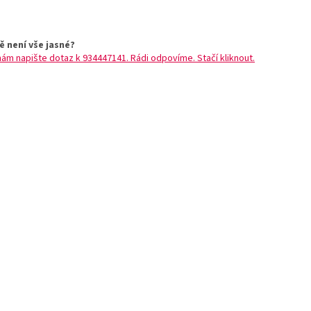
ě není vše jasné?
nám napište dotaz k 934447141. Rádi odpovíme. Stačí kliknout.