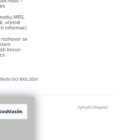
obchodu –
les
dnotky MRS.
ě, včetně
h informací.
 rozhovor se
telem
sti Imcon
cs
fikátu ISO 9001:2016
Vytvořil Shoptet
Souhlasím