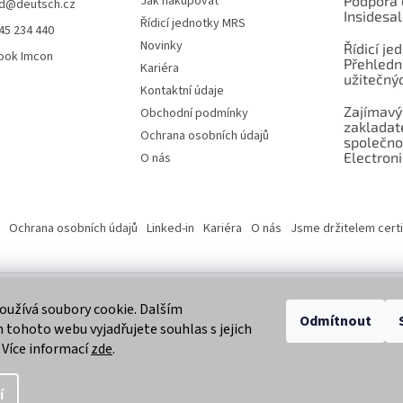
Jak nakupovat
Podpora 
d
@
deutsch.cz
Insidesa
Řídicí jednotky MRS
45 234 440
Novinky
Řídicí je
ook Imcon
Přehledn
Kariéra
užitečnýc
Kontaktní údaje
Zajímavý
Obchodní podmínky
zaklada
Ochrana osobních údajů
společno
Electroni
O nás
Ochrana osobních údajů
Linked-in
Kariéra
O nás
Jsme držitelem certi
užívá soubory cookie. Dalším
 vyhrazena.
Odmítnout
tohoto webu vyjadřujete souhlas s jejich
 Více informací
zde
.
í