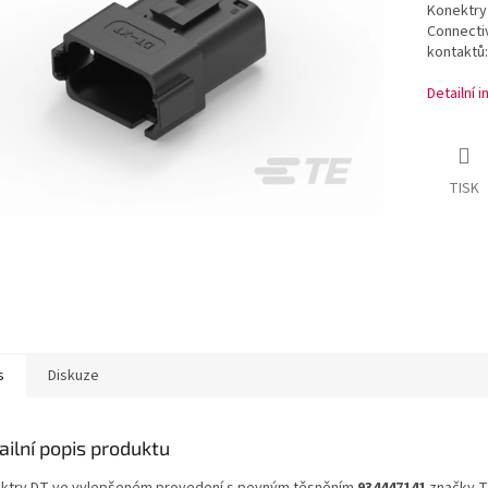
Konektry
Connecti
kontaktů:
Detailní 
TISK
s
Diskuze
ailní popis produktu
ktry DT ve vylepšeném provedení s pevným těsněním
934447141
značky T