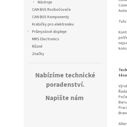
Nástroje
Conn
CAN BUS Rozbočovače
Auto
CAN BUS Komponenty
Tuto
Krabičky pro elektroniku
Průmyslové displeje
Kont
potř
MRS Electronics
nejs
Různé
kons
Značky
Tech
Nabízíme technické
těsn
poradenství.
Výrob
Řada
Napište nám
Poče
Barv
Prac
Bran
Alte