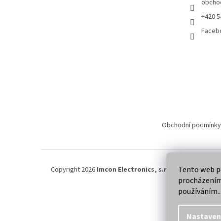
obcho
+420 5
Faceb
Obchodní podmínky
Tento web po
Copyright 2026
Imcon Electronics, s.r.o.
. Všechna práva
procházením 
používáním..
Nastaven