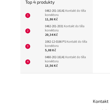
Top 4 produkty
0462-201-16141
Kontakt do těla
konektoru
11,86 Kč
0462-201-2031
Kontakt do těla
konektoru
20,34 Kč
1062-12-0166 PS
Kontakt do těla
konektoru
5,08 Kč
0460-202-16141
Kontakt do těla
konektoru
13,56 Kč
Z
á
p
a
t
Kontakt
í