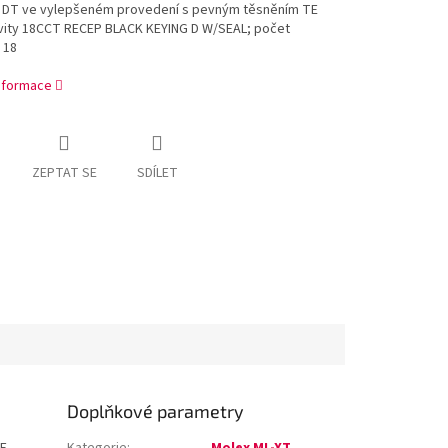
 DT ve vylepšeném provedení s pevným těsněním TE
vity 18CCT RECEP BLACK KEYING D W/SEAL; počet
 18
informace
ZEPTAT SE
SDÍLET
Doplňkové parametry
E
Kategorie
:
Molex ML-XT