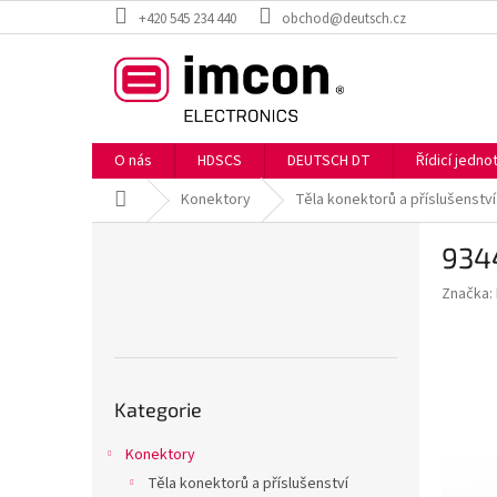
Přejít
+420 545 234 440
obchod@deutsch.cz
na
obsah
O nás
HDSCS
DEUTSCH DT
Řídicí jedn
Domů
Konektory
Těla konektorů a příslušenství
P
934
o
s
Značka:
t
r
a
n
Přeskočit
n
Kategorie
kategorie
í
p
Konektory
a
Těla konektorů a příslušenství