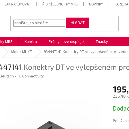
JAK NAKUPOVAT
ŘÍDICÍ JEDNOTKY MRS
NOVINKY
KARIÉRA
HLEDAT
otky MRS
Kariéra
Průmyslové displeje
Značky
Molex ML-XT
934447141
Konektry DT ve vylepšeném proveden
447141
Konektry DT ve vylepšeném pr
Deutsch - TE Connectivity
195
236,40 K
Měrná
Dodac
cena:
Položka 