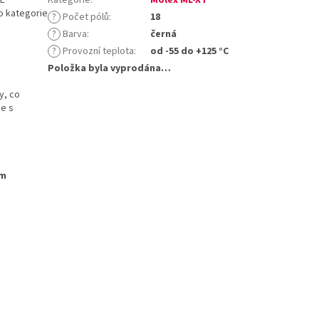
o kategorie
?
Počet pólů
:
18
?
Barva
:
černá
?
Provozní teplota
:
od -55 do +125 °C
Položka byla vyprodána…
y, co
ce s
ým