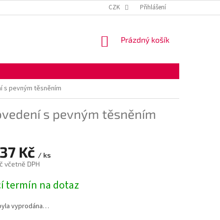
KONTAKTNÍ ÚDAJE
OBCHODNÍ PODMÍNKY
CZK
Přihlášení
OCHRANA OSOBNÍ
NÁKUPNÍ
Prázdný košík
KOŠÍK
í s pevným těsněním
ovedení s pevným těsněním
,37 Kč
/ ks
č včetně DPH
í termín na dotaz
byla vyprodána…