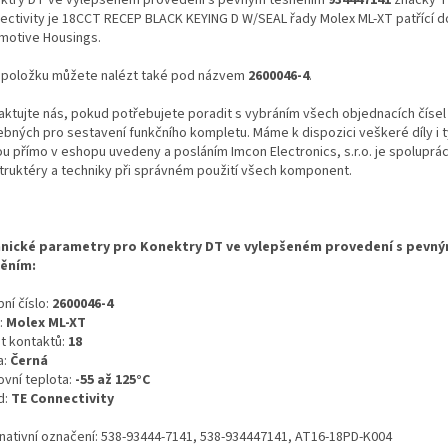
ectivity je 18CCT RECEP BLACK KEYING D W/SEAL řady Molex ML-XT patřící d
motive Housings.
 položku můžete nalézt také pod názvem
2600046-4
.
aktujte nás, pokud potřebujete poradit s vybráním všech objednacích čísel
ebných pro sestavení funkčního kompletu. Máme k dispozici veškeré díly i t
ou přímo v eshopu uvedeny a posláním Imcon Electronics, s.r.o. je spoluprá
truktéry a techniky při správném použití všech komponent.
nické parametry pro Konektry DT ve vylepšeném provedení s pevn
ěním:
ní číslo:
2600046-4
:
Molex ML-XT
t kontaktů:
18
a:
Černá
ovní teplota:
-55 až 125°C
d:
TE Connectivity
rnativní označení: 538-93444-7141, 538-934447141, AT16-18PD-K004