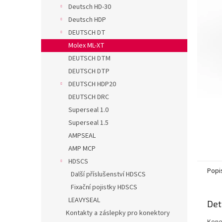
n
Deutsch HD-30
e
Deutsch HDP
l
DEUTSCH DT
Molex ML-XT
DEUTSCH DTM
DEUTSCH DTP
DEUTSCH HDP20
DEUTSCH DRC
Superseal 1.0
Superseal 1.5
AMPSEAL
AMP MCP
HDSCS
Popi
Další příslušenství HDSCS
Fixační pojistky HDSCS
LEAVYSEAL
Det
Kontakty a záslepky pro konektory
Kone