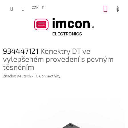
Přejít
NÁKUP
na
CZK
obsah
KOŠÍK
934447121
Konektry DT ve
vylepšeném provedení s pevným
těsněním
Značka:
Deutsch - TE Connectivity