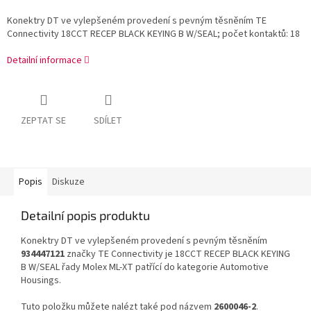
Konektry DT ve vylepšeném provedení s pevným těsněním TE
Connectivity 18CCT RECEP BLACK KEYING B W/SEAL; počet kontaktů: 18
Detailní informace
ZEPTAT SE
SDÍLET
Popis
Diskuze
Detailní popis produktu
Konektry DT ve vylepšeném provedení s pevným těsněním
934447121
značky TE Connectivity je 18CCT RECEP BLACK KEYING
B W/SEAL řady Molex ML-XT patřící do kategorie Automotive
Housings.
Tuto položku můžete nalézt také pod názvem
2600046-2
.