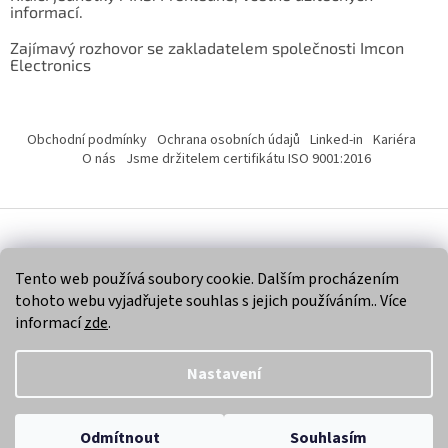
informací.
Zajímavý rozhovor se zakladatelem společnosti Imcon
Electronics
Obchodní podmínky
Ochrana osobních údajů
Linked-in
Kariéra
O nás
Jsme držitelem certifikátu ISO 9001:2016
Vytvořil Shoptet
Tento web používá soubory cookie. Dalším procházením
tohoto webu vyjadřujete souhlas s jejich používáním.. Více
Copyright 2026
Imcon Electronics, s.r.o.
. Všechna práva
informací
zde
.
vyhrazena.
Nastavení
Odmítnout
Souhlasím