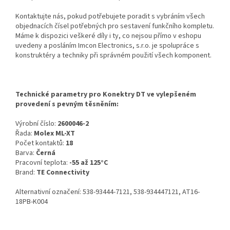
Kontaktujte nás, pokud potřebujete poradit s vybráním všech
objednacích čísel potřebných pro sestavení funkčního kompletu.
Máme k dispozici veškeré díly i ty, co nejsou přímo v eshopu
uvedeny a posláním Imcon Electronics, s.r.o. je spolupráce s
konstruktéry a techniky při správném použití všech komponent.
Technické parametry pro Konektry DT ve vylepšeném
provedení s pevným těsněním:
Výrobní číslo:
2600046-2
Řada:
Molex ML-XT
Počet kontaktů:
18
Barva:
Černá
Pracovní teplota:
-55 až 125°C
Brand:
TE Connectivity
Alternativní označení: 538-93444-7121, 538-934447121, AT16-
18PB-K004