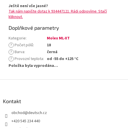
Ještě není vše jasné?
Tak nám napište dotaz k 934447121. Rádi odpovíme. Stačí
kliknout.
Doplňkové parametry
Kategorie
:
Molex ML-XT
?
Počet pólů
:
18
?
Barva
:
černá
?
Provozní teplota
:
od -55 do +125 °C
Položka byla vyprodána…
Z
á
p
a
Kontakt
t
obchod
@
deutsch.cz
í
+420 545 234 440