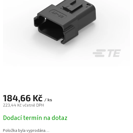
184,66 Kč
/ ks
223,44 Kč včetně DPH
Měrná
Dodací termín na dotaz
cena:
Položka byla vyprodána…