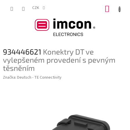
Přejít
NÁKUP
na
CZK
obsah
KOŠÍK
934446621
Konektry DT ve
vylepšeném provedení s pevným
těsněním
Značka:
Deutsch - TE Connectivity