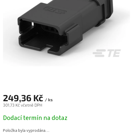
249,36 Kč
/ ks
301,73 Kč včetně DPH
Měrná
Dodací termín na dotaz
cena:
Položka byla vyprodána…