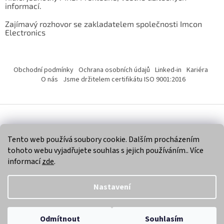
informací.
Zajímavý rozhovor se zakladatelem společnosti Imcon
Electronics
Obchodní podmínky
Ochrana osobních údajů
Linked-in
Kariéra
O nás
Jsme držitelem certifikátu ISO 9001:2016
Vytvořil Shoptet
Tento web používá soubory cookie. Dalším procházením
tohoto webu vyjadřujete souhlas s jejich používáním.. Více
Copyright 2026
Imcon Electronics, s.r.o.
. Všechna práva
informací
zde
.
vyhrazena.
Nastavení
Odmítnout
Souhlasím