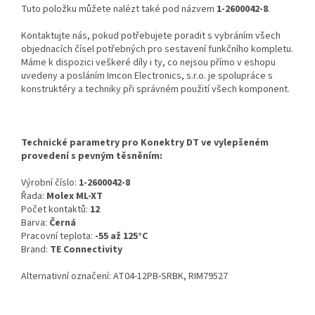
Tuto položku můžete nalézt také pod názvem
1-2600042-8
.
Kontaktujte nás, pokud potřebujete poradit s vybráním všech
objednacích čísel potřebných pro sestavení funkčního kompletu.
Máme k dispozici veškeré díly i ty, co nejsou přímo v eshopu
uvedeny a posláním Imcon Electronics, s.r.o. je spolupráce s
konstruktéry a techniky při správném použití všech komponent.
Technické parametry pro Konektry DT ve vylepšeném
provedení s pevným těsněním:
Výrobní číslo:
1-2600042-8
Řada:
Molex ML-XT
Počet kontaktů:
12
Barva:
Černá
Pracovní teplota:
-55 až 125°C
Brand:
TE Connectivity
Alternativní označení: AT04-12PB-SRBK, RIM79527