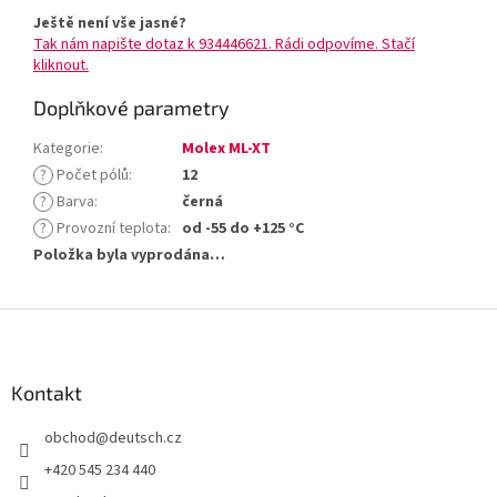
Ještě není vše jasné?
Tak nám napište dotaz k 934446621. Rádi odpovíme. Stačí
kliknout.
Doplňkové parametry
Kategorie
:
Molex ML-XT
?
Počet pólů
:
12
?
Barva
:
černá
?
Provozní teplota
:
od -55 do +125 °C
Položka byla vyprodána…
Z
á
p
a
Kontakt
t
obchod
@
deutsch.cz
í
+420 545 234 440