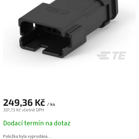
249,36 Kč
/ ks
301,73 Kč včetně DPH
Měrná
Dodací termín na dotaz
cena:
Položka byla vyprodána…