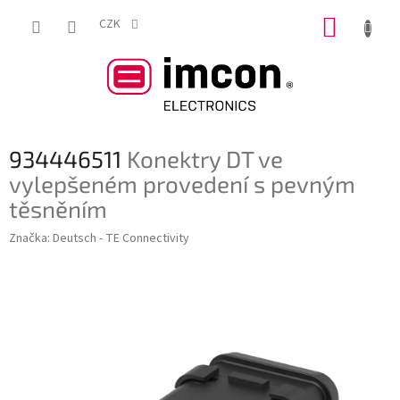
Přejít
NÁKUP
na
CZK
obsah
KOŠÍK
934446511
Konektry DT ve
vylepšeném provedení s pevným
těsněním
Značka:
Deutsch - TE Connectivity