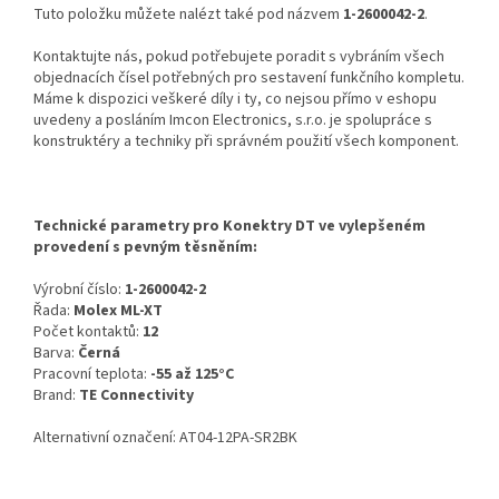
Tuto položku můžete nalézt také pod názvem
1-2600042-2
.
Kontaktujte nás, pokud potřebujete poradit s vybráním všech
objednacích čísel potřebných pro sestavení funkčního kompletu.
Máme k dispozici veškeré díly i ty, co nejsou přímo v eshopu
uvedeny a posláním Imcon Electronics, s.r.o. je spolupráce s
konstruktéry a techniky při správném použití všech komponent.
Technické parametry pro Konektry DT ve vylepšeném
provedení s pevným těsněním:
Výrobní číslo:
1-2600042-2
Řada:
Molex ML-XT
Počet kontaktů:
12
Barva:
Černá
Pracovní teplota:
-55 až 125°C
Brand:
TE Connectivity
Alternativní označení: AT04-12PA-SR2BK