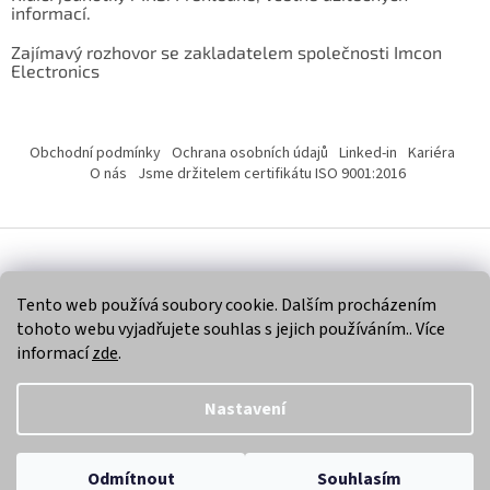
informací.
Zajímavý rozhovor se zakladatelem společnosti Imcon
Electronics
Obchodní podmínky
Ochrana osobních údajů
Linked-in
Kariéra
O nás
Jsme držitelem certifikátu ISO 9001:2016
Vytvořil Shoptet
Tento web používá soubory cookie. Dalším procházením
tohoto webu vyjadřujete souhlas s jejich používáním.. Více
Copyright 2026
Imcon Electronics, s.r.o.
. Všechna práva
informací
zde
.
vyhrazena.
Nastavení
Odmítnout
Souhlasím