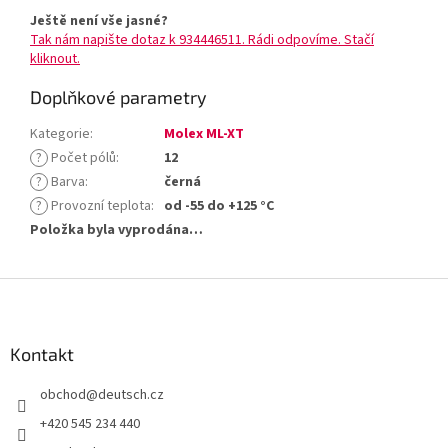
Ještě není vše jasné?
Tak nám napište dotaz k 934446511. Rádi odpovíme. Stačí
kliknout.
Doplňkové parametry
Kategorie
:
Molex ML-XT
?
Počet pólů
:
12
?
Barva
:
černá
?
Provozní teplota
:
od -55 do +125 °C
Položka byla vyprodána…
Z
á
p
a
Kontakt
t
obchod
@
deutsch.cz
í
+420 545 234 440