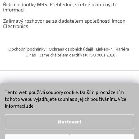
Řídicí jednotky MRS. Přehledně, včetně užitečných
informací.
Zajímavý rozhovor se zakladatelem společnosti Imcon
Electronics
Obchodní podmínky
Ochrana osobních údajů
Linked-in
Kariéra
O nás
Jsme držitelem certifikátu ISO 9001:2016
Vytvořil Shoptet
Tento web používá soubory cookie. Dalším procházením
tohoto webu vyjadřujete souhlas s jejich používáním.. Více
Copyright 2026
Imcon Electronics, s.r.o.
. Všechna práva
informací
zde
.
vyhrazena.
Nastavení