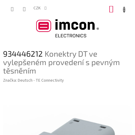
Přejít
NÁKUP
na
CZK
obsah
KOŠÍK
934446212
Konektry DT ve
vylepšeném provedení s pevným
těsněním
Značka:
Deutsch - TE Connectivity