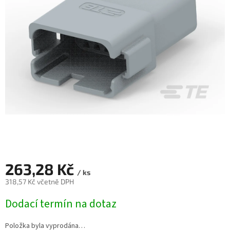
263,28 Kč
/ ks
318,57 Kč včetně DPH
Měrná
Dodací termín na dotaz
cena:
Položka byla vyprodána…