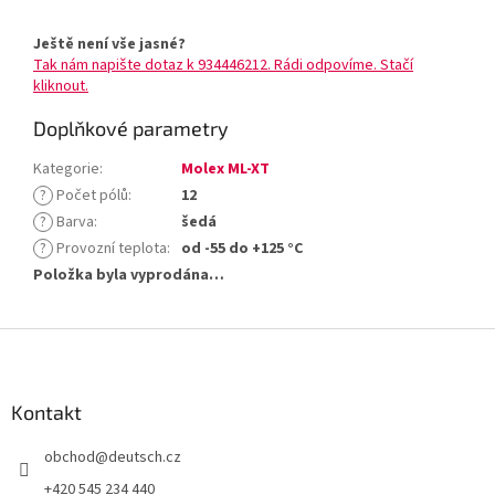
Ještě není vše jasné?
Tak nám napište dotaz k 934446212. Rádi odpovíme. Stačí
kliknout.
Doplňkové parametry
Kategorie
:
Molex ML-XT
?
Počet pólů
:
12
?
Barva
:
šedá
?
Provozní teplota
:
od -55 do +125 °C
Položka byla vyprodána…
Z
á
p
a
Kontakt
t
obchod
@
deutsch.cz
í
+420 545 234 440