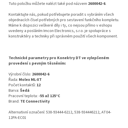
Tuto položku můžete nalézt také pod názvem
2600042-6
.
Kontaktujte nás, pokud potřebujete poradit s vybráním všech
objednacích čísel potřebných pro sestavení funkčního kompletu.
Máme k dispozici veškeré díly i ty, co nejsou přímo v eshopu
uvedeny a posláním Imcon Electronics, s.r.o. je spolupráce s
konstruktéry a techniky při správném použití všech komponent.
Technické parametry pro Konektry DT ve vylepšeném
provedení s pevným těsněním:
Výrobní číslo:
2600042-6
Řada:
Molex ML-XT
Počet kontaktů:
12
Barva:
Šedá
Pracovní teplota:
-55 až 125°C
Brand:
TE Connectivity
Alternativní označení: 538-93444-6212, 538-934446212, AT04-
12PA-EC01