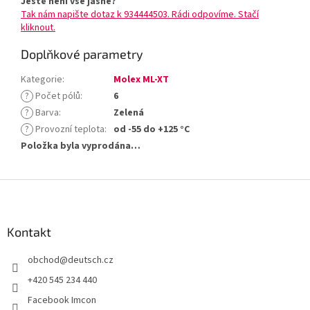
Ještě není vše jasné?
Tak nám napište dotaz k 934444503. Rádi odpovíme. Stačí
kliknout.
Doplňkové parametry
Kategorie
:
Molex ML-XT
?
Počet pólů
:
6
?
Barva
:
Zelená
?
Provozní teplota
:
od -55 do +125 °C
Položka byla vyprodána…
Z
á
p
a
Kontakt
t
obchod
@
deutsch.cz
í
+420 545 234 440
Facebook Imcon