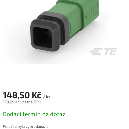
148,50 Kč
/ ks
179,69 Kč včetně DPH
Měrná
Dodací termín na dotaz
cena:
Položka byla vyprodána…