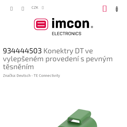
Přejít
NÁKUP
na
CZK
obsah
KOŠÍK
934444503
Konektry DT ve
vylepšeném provedení s pevným
těsněním
Značka:
Deutsch - TE Connectivity