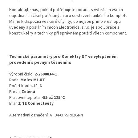
Kontaktujte nás, pokud potřebujete poradit s vybráním všech
objednacích čísel potřebných pro sestavení funkčního kompletu.
Máme k dispozici veškeré díly i ty, co nejsou přímo v eshopu
uvedeny a posláním Imcon Electronics, s.r.o. je spolupráce s
konstruktéry a techniky při správném použití všech komponent.
Technické parametry pro Konektry DT ve vylepšeném
provedení s pevným těsněním:
Výrobní číslo:
2-2600034-1
Řada:
Molex ML-XT
Počet kontaktů:
6
Barva:
Zelená
Pracovní teplota:
-55 až 125°C
Brand:
TE Connectivity
Alternativní označení: AT04-6P-SR02GRN