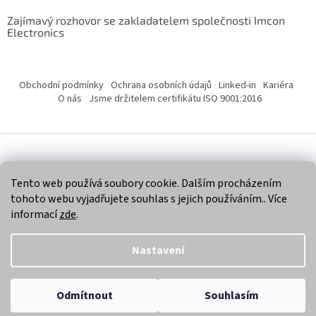
Zajímavý rozhovor se zakladatelem společnosti Imcon
Electronics
Obchodní podmínky
Ochrana osobních údajů
Linked-in
Kariéra
O nás
Jsme držitelem certifikátu ISO 9001:2016
Vytvořil Shoptet
Tento web používá soubory cookie. Dalším procházením
tohoto webu vyjadřujete souhlas s jejich používáním.. Více
Copyright 2026
Imcon Electronics, s.r.o.
. Všechna práva
informací
zde
.
vyhrazena.
Nastavení
Odmítnout
Souhlasím