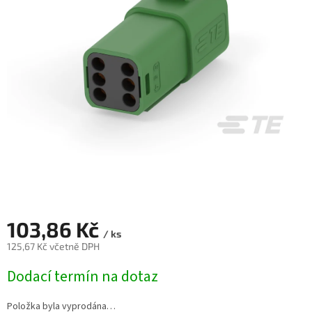
103,86 Kč
/ ks
125,67 Kč včetně DPH
Měrná
Dodací termín na dotaz
cena:
Položka byla vyprodána…