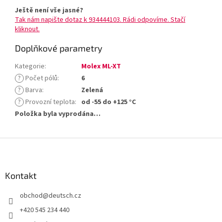
Ještě není vše jasné?
Tak nám napište dotaz k 934444103. Rádi odpovíme. Stačí
kliknout.
Doplňkové parametry
Kategorie
:
Molex ML-XT
?
Počet pólů
:
6
?
Barva
:
Zelená
?
Provozní teplota
:
od -55 do +125 °C
Položka byla vyprodána…
Z
á
p
a
Kontakt
t
obchod
@
deutsch.cz
í
+420 545 234 440