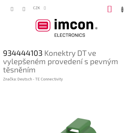
Přejít
NÁKUP
na
CZK
obsah
KOŠÍK
934444103
Konektry DT ve
vylepšeném provedení s pevným
těsněním
Značka:
Deutsch - TE Connectivity