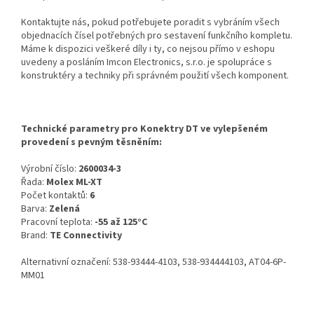
Kontaktujte nás, pokud potřebujete poradit s vybráním všech
objednacích čísel potřebných pro sestavení funkčního kompletu.
Máme k dispozici veškeré díly i ty, co nejsou přímo v eshopu
uvedeny a posláním Imcon Electronics, s.r.o. je spolupráce s
konstruktéry a techniky při správném použití všech komponent.
Technické parametry pro Konektry DT ve vylepšeném
provedení s pevným těsněním:
Výrobní číslo:
2600034-3
Řada:
Molex ML-XT
Počet kontaktů:
6
Barva:
Zelená
Pracovní teplota:
-55 až 125°C
Brand:
TE Connectivity
Alternativní označení: 538-93444-4103, 538-934444103, AT04-6P-
MM01