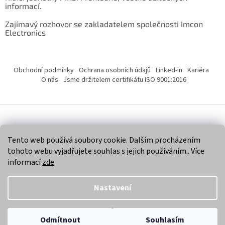
informací.
Zajímavý rozhovor se zakladatelem společnosti Imcon
Electronics
Obchodní podmínky
Ochrana osobních údajů
Linked-in
Kariéra
O nás
Jsme držitelem certifikátu ISO 9001:2016
Vytvořil Shoptet
Tento web používá soubory cookie. Dalším procházením
tohoto webu vyjadřujete souhlas s jejich používáním.. Více
Copyright 2026
Imcon Electronics, s.r.o.
. Všechna práva
informací
zde
.
vyhrazena.
Nastavení
Odmítnout
Souhlasím