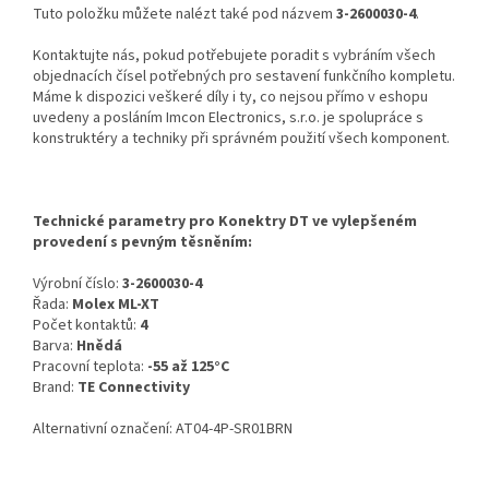
Tuto položku můžete nalézt také pod názvem
3-2600030-4
.
Kontaktujte nás, pokud potřebujete poradit s vybráním všech
objednacích čísel potřebných pro sestavení funkčního kompletu.
Máme k dispozici veškeré díly i ty, co nejsou přímo v eshopu
uvedeny a posláním Imcon Electronics, s.r.o. je spolupráce s
konstruktéry a techniky při správném použití všech komponent.
Technické parametry pro Konektry DT ve vylepšeném
provedení s pevným těsněním:
Výrobní číslo:
3-2600030-4
Řada:
Molex ML-XT
Počet kontaktů:
4
Barva:
Hnědá
Pracovní teplota:
-55 až 125°C
Brand:
TE Connectivity
Alternativní označení: AT04-4P-SR01BRN