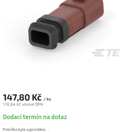
147,80 Kč
/ ks
178,84 Kč včetně DPH
Měrná
Dodací termín na dotaz
cena:
Položka byla vyprodána…