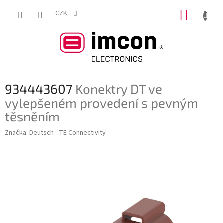
Přejít
NÁKUP
na
CZK
obsah
KOŠÍK
934443607
Konektry DT ve
vylepšeném provedení s pevným
těsněním
Značka:
Deutsch - TE Connectivity