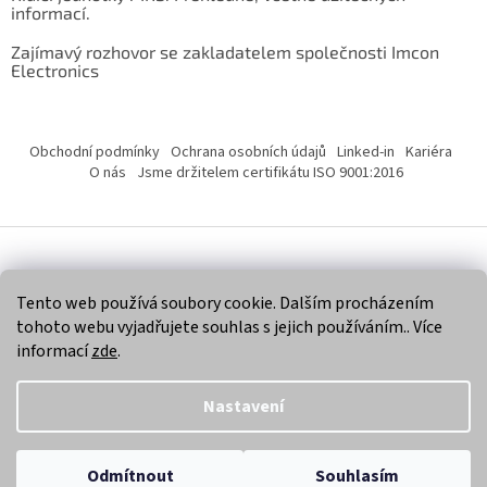
informací.
Zajímavý rozhovor se zakladatelem společnosti Imcon
Electronics
Obchodní podmínky
Ochrana osobních údajů
Linked-in
Kariéra
O nás
Jsme držitelem certifikátu ISO 9001:2016
Vytvořil Shoptet
Tento web používá soubory cookie. Dalším procházením
tohoto webu vyjadřujete souhlas s jejich používáním.. Více
Copyright 2026
Imcon Electronics, s.r.o.
. Všechna práva
informací
zde
.
vyhrazena.
Nastavení
Odmítnout
Souhlasím