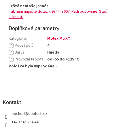
Ještě není vše jasné?
Tak nám napište dotaz k 934443607. Rádi odpovíme. Stačí
kliknout.
Doplňkové parametry
Kategorie
:
Molex ML-XT
?
Počet pólů
:
4
?
Barva
:
Hnědá
?
Provozní teplota
:
od -55 do +125 °C
Položka byla vyprodána…
Z
á
p
a
Kontakt
t
obchod
@
deutsch.cz
í
+420 545 234 440