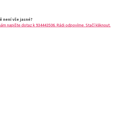
ě není vše jasné?
nám napište dotaz k 934443506. Rádi odpovíme. Stačí kliknout.