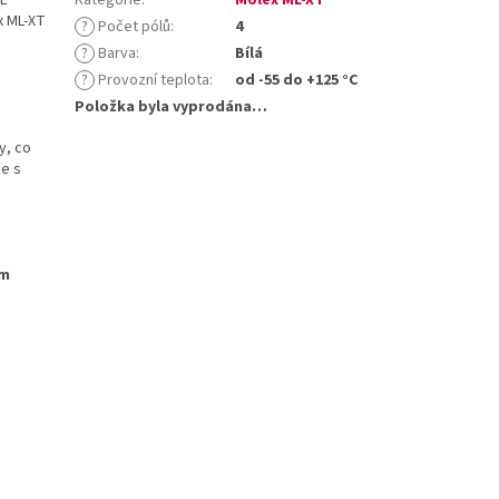
x ML-XT
?
Počet pólů
:
4
?
Barva
:
Bílá
?
Provozní teplota
:
od -55 do +125 °C
Položka byla vyprodána…
y, co
ce s
ým