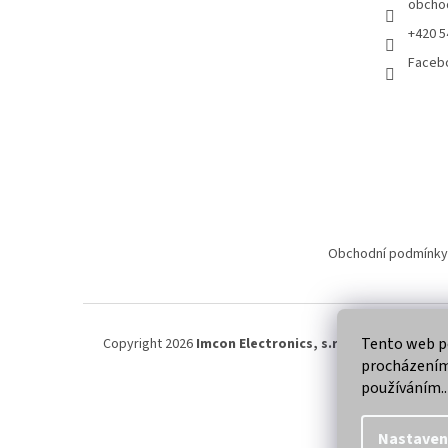
obcho
+420 5
Faceb
Obchodní podmínky
Tento web po
Copyright 2026
Imcon Electronics, s.r.o.
. Všechna práva
procházením 
používáním..
Nastaven