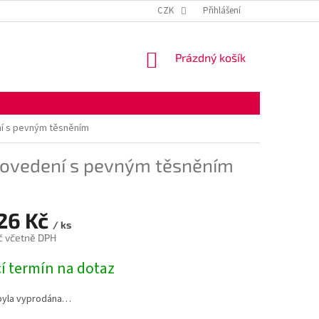
KONTAKTNÍ ÚDAJE
OBCHODNÍ PODMÍNKY
CZK
Přihlášení
OCHRANA OSOBNÍ
NÁKUPNÍ
Prázdný košík
KOŠÍK
í s pevným těsněním
rovedení s pevným těsněním
,26 Kč
/ ks
č včetně DPH
í termín na dotaz
byla vyprodána…