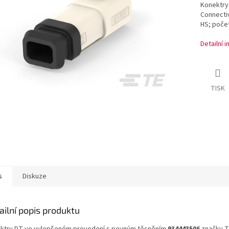
Konektry
Connecti
HS; počet
Detailní 
TISK
s
Diskuze
ailní popis produktu
ktry DT ve vylepšeném provedení s pevným těsněním
934443506
značky T