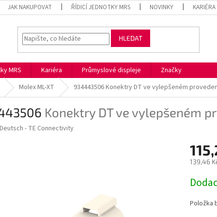
JAK NAKUPOVAT
ŘÍDICÍ JEDNOTKY MRS
NOVINKY
KARIÉRA
HLEDAT
otky MRS
Kariéra
Průmyslové displeje
Značky
Molex ML-XT
934443506
Konektry DT ve vylepšeném proveden
443506
Konektry DT ve vylepšeném p
Deutsch - TE Connectivity
115
139,46 K
Měrná
Dodac
cena:
Položka 