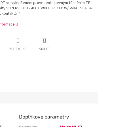
 DT ve vylepšeném provedení s pevným těsněním TE
vity SUPERSEDED - 4CCT WHITE RECEP W/SMALL SEAL &
 kontaktů: 4
informace
ZEPTAT SE
SDÍLET
Doplňkové parametry
E
Kategorie
:
Molex ML-XT