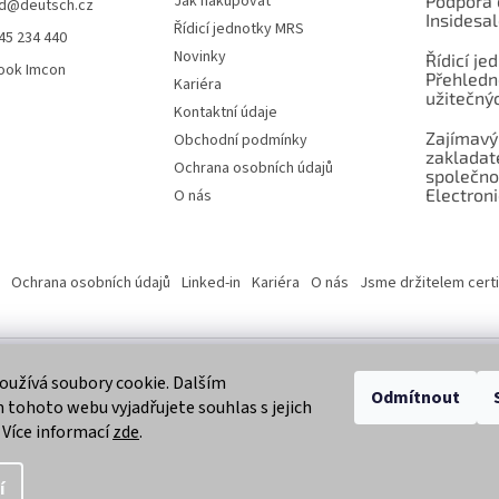
Jak nakupovat
Podpora 
d
@
deutsch.cz
Insidesa
Řídicí jednotky MRS
45 234 440
Novinky
Řídicí je
ook Imcon
Přehledn
Kariéra
užitečnýc
Kontaktní údaje
Zajímavý
Obchodní podmínky
zaklada
Ochrana osobních údajů
společno
Electroni
O nás
Ochrana osobních údajů
Linked-in
Kariéra
O nás
Jsme držitelem certi
užívá soubory cookie. Dalším
 vyhrazena.
Odmítnout
tohoto webu vyjadřujete souhlas s jejich
 Více informací
zde
.
í