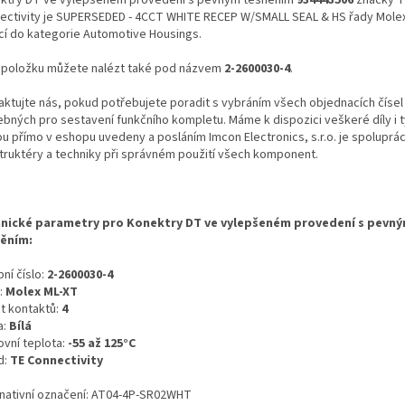
ectivity je SUPERSEDED - 4CCT WHITE RECEP W/SMALL SEAL & HS řady Mole
ící do kategorie Automotive Housings.
 položku můžete nalézt také pod názvem
2-2600030-4
.
aktujte nás, pokud potřebujete poradit s vybráním všech objednacích čísel
ebných pro sestavení funkčního kompletu. Máme k dispozici veškeré díly i t
ou přímo v eshopu uvedeny a posláním Imcon Electronics, s.r.o. je spoluprá
truktéry a techniky při správném použití všech komponent.
nické parametry pro Konektry DT ve vylepšeném provedení s pevn
ěním:
ní číslo:
2-2600030-4
:
Molex ML-XT
t kontaktů:
4
a:
Bílá
ovní teplota:
-55 až 125°C
d:
TE Connectivity
rnativní označení: AT04-4P-SR02WHT