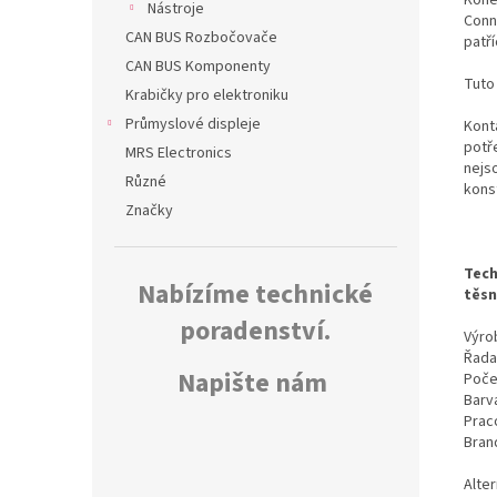
Nástroje
Conn
CAN BUS Rozbočovače
patř
CAN BUS Komponenty
Tuto
Krabičky pro elektroniku
Průmyslové displeje
Kont
potř
MRS Electronics
nejs
Různé
kons
Značky
Tech
Nabízíme technické
těsn
poradenství.
Výrob
Řada
Napište nám
Poče
Barv
Prac
Bran
Alte