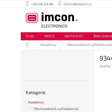
Přejít
+420 545 234 440
obchod@deutsch.cz
na
obsah
O nás
HDSCS
DEUTSCH DT
Řídicí jedn
Domů
Konektory
Těla konektorů a příslušenství
P
934
o
s
Značka:
t
r
a
n
Přeskočit
n
Kategorie
kategorie
í
p
Konektory
a
Těla konektorů a příslušenství