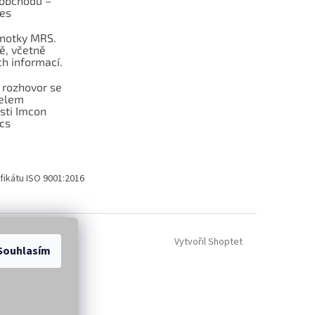
obchodu –
les
dnotky MRS.
ě, včetně
h informací.
 rozhovor se
telem
sti Imcon
cs
fikátu ISO 9001:2016
Vytvořil Shoptet
Souhlasím