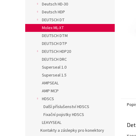
n
Deutsch HD-30
e
Deutsch HDP
l
DEUTSCH DT
Molex ML-XT
DEUTSCH DTM
DEUTSCH DTP
DEUTSCH HDP20
DEUTSCH DRC
Superseal 1.0
Superseal 1.5
AMPSEAL
AMP MCP
HDSCS
Popi
Další příslušenství HDSCS
Fixační pojistky HDSCS
LEAVYSEAL
Det
Kontakty a záslepky pro konektory
Kone