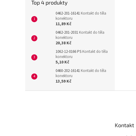
Top 4 produkty
0462-201-16141
Kontakt do těla
konektoru
11,89 Kč
0462-201-2031
Kontakt do těla
konektoru
20,38 Kč
1062-12-0166 PS
Kontakt do těla
konektoru
5,10 Kč
0460-202-16141
Kontakt do těla
konektoru
13,59 Kč
Z
á
p
a
t
Kontakt
í