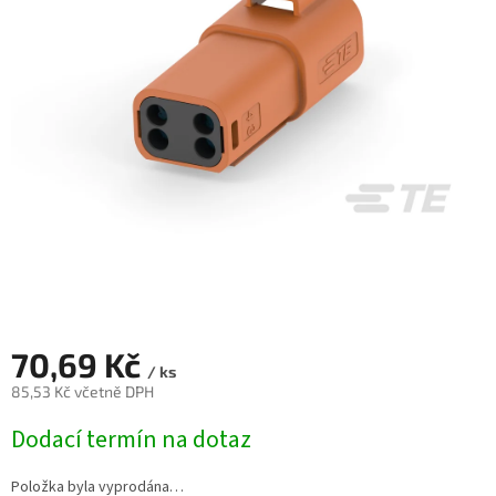
70,69 Kč
/ ks
85,53 Kč včetně DPH
Měrná
Dodací termín na dotaz
cena:
Položka byla vyprodána…