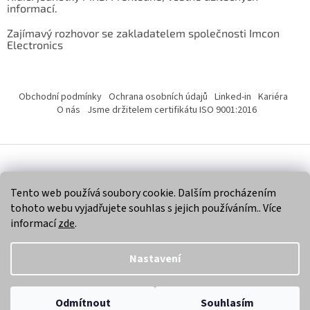
informací.
Zajímavý rozhovor se zakladatelem společnosti Imcon
Electronics
Obchodní podmínky
Ochrana osobních údajů
Linked-in
Kariéra
O nás
Jsme držitelem certifikátu ISO 9001:2016
Vytvořil Shoptet
Tento web používá soubory cookie. Dalším procházením
tohoto webu vyjadřujete souhlas s jejich používáním.. Více
Copyright 2026
Imcon Electronics, s.r.o.
. Všechna práva
informací
zde
.
vyhrazena.
Nastavení
Odmítnout
Souhlasím