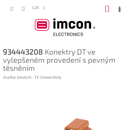
Přejít
NÁKUP
na
CZK
obsah
KOŠÍK
934443208
Konektry DT ve
vylepšeném provedení s pevným
těsněním
Značka:
Deutsch - TE Connectivity