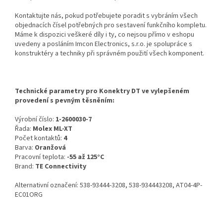
Kontaktujte nás, pokud potřebujete poradit s vybráním všech
objednacích čísel potřebných pro sestavení funkčního kompletu.
Máme k dispozici veškeré díly i ty, co nejsou přímo v eshopu
uvedeny a posláním Imcon Electronics, s.r.o. je spolupráce s
konstruktéry a techniky při správném použití všech komponent.
Technické parametry pro Konektry DT ve vylepšeném
provedení s pevným těsněním:
Výrobní číslo:
1-2600030-7
Řada:
Molex ML-XT
Počet kontaktů:
4
Barva:
Oranžová
Pracovní teplota:
-55 až 125°C
Brand:
TE Connectivity
Alternativní označení: 538-93444-3208, 538-934443208, AT04-4P-
EC01ORG