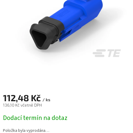
112,48 Kč
/ ks
136,10 Kč včetně DPH
Měrná
Dodací termín na dotaz
cena:
Položka byla vyprodána…