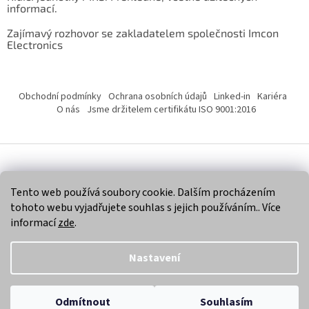
informací.
Zajímavý rozhovor se zakladatelem společnosti Imcon
Electronics
Obchodní podmínky
Ochrana osobních údajů
Linked-in
Kariéra
O nás
Jsme držitelem certifikátu ISO 9001:2016
Vytvořil Shoptet
Tento web používá soubory cookie. Dalším procházením
tohoto webu vyjadřujete souhlas s jejich používáním.. Více
Copyright 2026
Imcon Electronics, s.r.o.
. Všechna práva
informací
zde
.
vyhrazena.
Nastavení
Odmítnout
Souhlasím