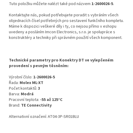
Tuto položku můžete nalézt také pod názvem
1-2600026-5
.
Kontaktujte nás, pokud potřebujete poradit s vybráním všech
objednacích čísel potřebných pro sestavení funkčního kompletu.
Máme k dispozici veškeré díly i ty, co nejsou přímo v eshopu
uvedeny a posláním Imcon Electronics, s.r.o. je spolupráce s
konstruktéry a techniky při správném použití všech komponent.
Technické parametry pro Konektry DT ve vylepšeném
provedení s pevným těsněním:
Výrobní číslo:
1-2600026-5
Řada:
Molex ML-XT
Počet kontaktů:
3
Barva:
Modrá
Pracovní teplota:
-55 až 125°C
Brand:
TE Connectivity
Alternativní označení: AT04-3P-SR01BLU