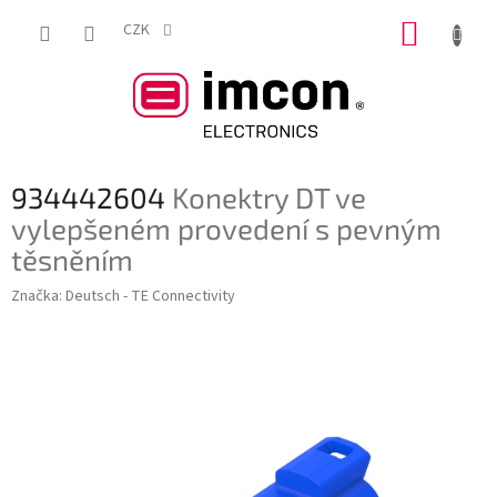
Přejít
NÁKUP
na
CZK
obsah
KOŠÍK
934442604
Konektry DT ve
vylepšeném provedení s pevným
těsněním
Značka:
Deutsch - TE Connectivity