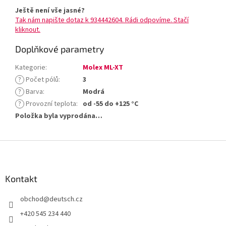
Ještě není vše jasné?
Tak nám napište dotaz k 934442604. Rádi odpovíme. Stačí
kliknout.
Doplňkové parametry
Kategorie
:
Molex ML-XT
?
Počet pólů
:
3
?
Barva
:
Modrá
?
Provozní teplota
:
od -55 do +125 °C
Položka byla vyprodána…
Z
á
p
a
Kontakt
t
obchod
@
deutsch.cz
í
+420 545 234 440