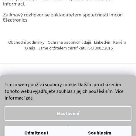
informací.
Zajímavý rozhovor se zakladatelem společnosti Imcon
Electronics
Obchodní podmínky
Ochrana osobních údajů
Linked-in
Kariéra
O nás
Jsme držitelem certifikátu ISO 9001:2016
Vytvořil Shoptet
Tento web používá soubory cookie. Dalším procházením
tohoto webu vyjadřujete souhlas s jejich používáním.. Více
Copyright 2026
Imcon Electronics, s.r.o.
. Všechna práva
informací
zde
.
vyhrazena.
Nastavení
Odmítnout
Souhlasím