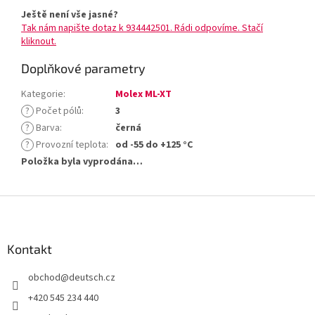
Ještě není vše jasné?
Tak nám napište dotaz k 934442501. Rádi odpovíme. Stačí
kliknout.
Doplňkové parametry
Kategorie
:
Molex ML-XT
?
Počet pólů
:
3
?
Barva
:
černá
?
Provozní teplota
:
od -55 do +125 °C
Položka byla vyprodána…
Z
á
p
a
Kontakt
t
obchod
@
deutsch.cz
í
+420 545 234 440