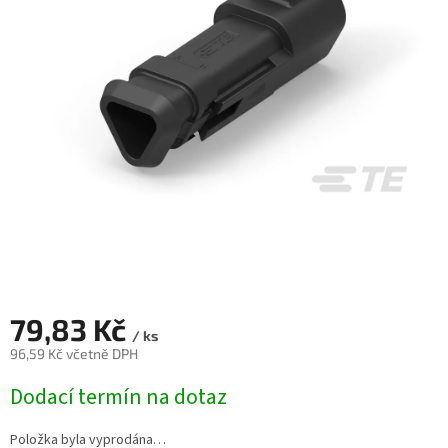
79,83 Kč
/ ks
96,59 Kč včetně DPH
Měrná
Dodací termín na dotaz
cena:
Položka byla vyprodána…