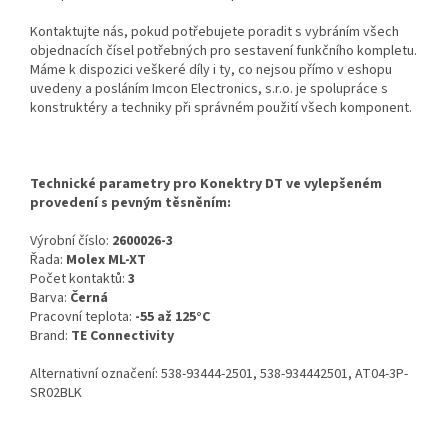
Kontaktujte nás, pokud potřebujete poradit s vybráním všech
objednacích čísel potřebných pro sestavení funkčního kompletu.
Máme k dispozici veškeré díly i ty, co nejsou přímo v eshopu
uvedeny a posláním Imcon Electronics, s.r.o. je spolupráce s
konstruktéry a techniky při správném použití všech komponent.
Technické parametry pro Konektry DT ve vylepšeném
provedení s pevným těsněním:
Výrobní číslo:
2600026-3
Řada:
Molex ML-XT
Počet kontaktů:
3
Barva:
Černá
Pracovní teplota:
-55 až 125°C
Brand:
TE Connectivity
Alternativní označení: 538-93444-2501, 538-934442501, AT04-3P-
SR02BLK