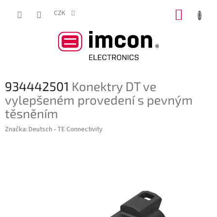
Přejít
NÁKUP
na
CZK
obsah
KOŠÍK
934442501
Konektry DT ve
vylepšeném provedení s pevným
těsněním
Značka:
Deutsch - TE Connectivity