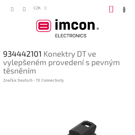
Přejít
NÁKUP
na
CZK
obsah
KOŠÍK
934442101
Konektry DT ve
vylepšeném provedení s pevným
těsněním
Značka:
Deutsch - TE Connectivity