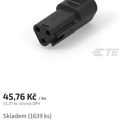
45,76 Kč
/ ks
55,37 Kč včetně DPH
Měrná
Skladem
(1639 ks)
cena: