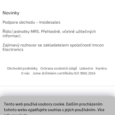
Novinky
Podpora obchodu – Insidesales
Řídicí jednotky MRS. Přehledně, včetně užitečných
informací.
Zajímavý rozhovor se zakladatelem společnosti Imcon
Electronics
Obchodní podmínky
Ochrana osobních údajů
Linked-in
Kariéra
O nás
Jsme držitelem certifikátu ISO 9001:2016
Vytvořil Shoptet
Tento web používá soubory cookie. Dalším procházením
tohoto webu vyjadřujete souhlas s jejich používáním.. Více
Copyright 2026
Imcon Electronics, s.r.o.
. Všechna práva