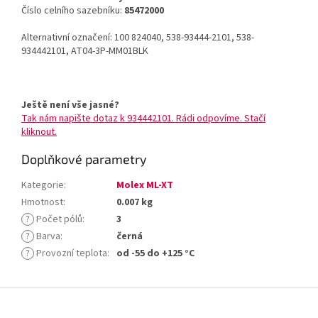
Číslo celního sazebníku:
85472000
Alternativní označení: 100 824040, 538-93444-2101, 538-
934442101, AT04-3P-MM01BLK
Ještě není vše jasné?
Tak nám napište dotaz k 934442101. Rádi odpovíme. Stačí
kliknout.
Doplňkové parametry
Kategorie
:
Molex ML-XT
Hmotnost
:
0.007 kg
?
Počet pólů
:
3
?
Barva
:
černá
?
Provozní teplota
:
od -55 do +125 °C
Z
á