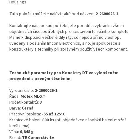
Housings.
Tuto položku můžete nalézt také pod názvem
2-2600026-1
.
Kontaktujte nás, pokud potřebujete poradit s vybráním všech
objednacích čísel potřebných pro sestavení funkčního kompletu.
Máme k dispozici veškeré díly i ty, co nejsou přímo v eshopu
uvedeny a posláním Imcon Electronics, s.r.o. je spolupráce s
konstruktéry a techniky při správném použití všech komponent.
Technické parametry pro Konektry DT ve vylepšeném
provedení s pevným těsněním:
Výrobní číslo:
2-2600026-1
Řada:
Molex ML-XT
Počet kontaktů:
3
Barva:
Černá
Pracovní teplota:
-55 až 125°C
Krabicové balení:
800 ks
(při objednávce násobků balení možná
lepší cena)
Váha:
6,848 g
Brand:
TE Connectivity