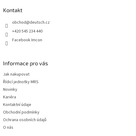
p
a
Kontakt
t
obchod
@
deutsch.cz
í
+420 545 234 440
Facebook Imcon
Informace pro vás
Jak nakupovat
Řídicí jednotky MRS
Novinky
Kariéra
Kontaktní údaje
Obchodní podmínky
Ochrana osobních údajů
O nás