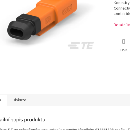
Konektry
Connecti
kontaktů:
Detailní 
TISK
s
Diskuze
ailní popis produktu
ktry DT ve vylepšeném provedení s pevným těsněním
934441608
značky T