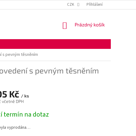
KONTAKTNÍ ÚDAJE
OBCHODNÍ PODMÍNKY
CZK
Přihlášení
OCHRANA OSOBNÍ
NÁKUPNÍ
Prázdný košík
KOŠÍK
í s pevným těsněním
rovedení s pevným těsněním
05 Kč
/ ks
č včetně DPH
í termín na dotaz
byla vyprodána…