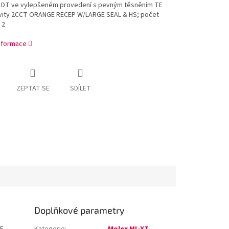
 DT ve vylepšeném provedení s pevným těsněním TE
vity 2CCT ORANGE RECEP W/LARGE SEAL & HS; počet
 2
informace
ZEPTAT SE
SDÍLET
Doplňkové parametry
E
Kategorie
:
Molex ML-XT