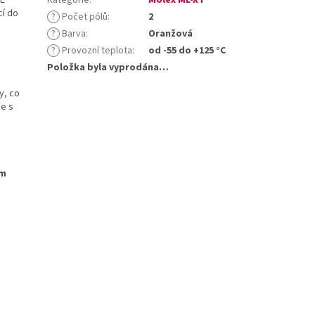
cí do
?
Počet pólů
:
2
?
Barva
:
Oranžová
?
Provozní teplota
:
od -55 do +125 °C
Položka byla vyprodána…
y, co
ce s
ým