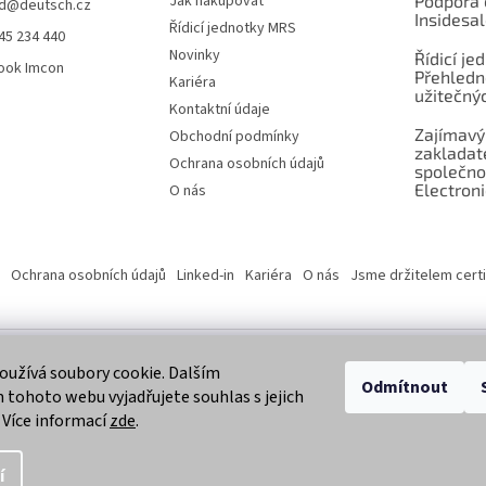
Jak nakupovat
Podpora 
d
@
deutsch.cz
Insidesa
Řídicí jednotky MRS
45 234 440
Novinky
Řídicí je
ook Imcon
Přehledn
Kariéra
užitečnýc
Kontaktní údaje
Zajímavý
Obchodní podmínky
zaklada
Ochrana osobních údajů
společno
Electroni
O nás
Ochrana osobních údajů
Linked-in
Kariéra
O nás
Jsme držitelem certi
užívá soubory cookie. Dalším
 vyhrazena.
Odmítnout
tohoto webu vyjadřujete souhlas s jejich
 Více informací
zde
.
í