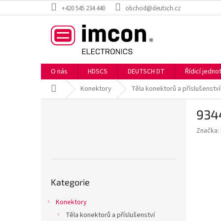
Přejít
+420 545 234 440
obchod@deutsch.cz
na
obsah
O nás
HDSCS
DEUTSCH DT
Řídicí jedn
Domů
Konektory
Těla konektorů a příslušenství
P
934
o
s
Značka:
t
r
a
n
Přeskočit
n
Kategorie
kategorie
í
p
Konektory
a
Těla konektorů a příslušenství