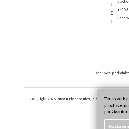
obcho
+420 5
Faceb
Obchodní podmínky
Tento web po
Copyright 2026
Imcon Electronics, s.r.o.
. Všechna práva
procházením 
používáním..
Nastaven