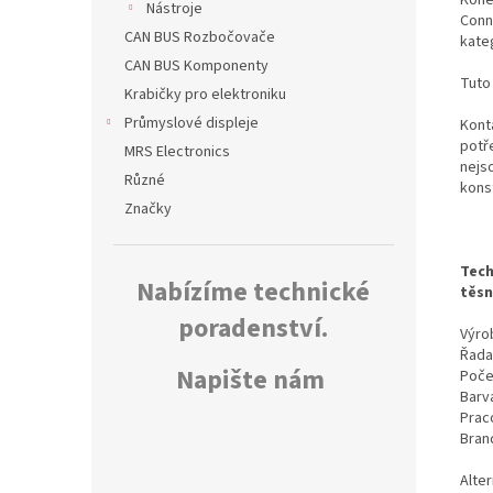
Nástroje
Conn
CAN BUS Rozbočovače
kate
CAN BUS Komponenty
Tuto
Krabičky pro elektroniku
Průmyslové displeje
Kont
potř
MRS Electronics
nejs
Různé
kons
Značky
Tech
Nabízíme technické
těsn
poradenství.
Výrob
Řada
Napište nám
Poče
Barv
Prac
Bran
Alte