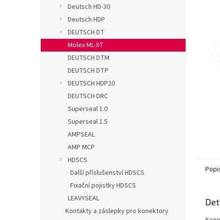
n
Deutsch HD-30
e
Deutsch HDP
l
DEUTSCH DT
Molex ML-XT
DEUTSCH DTM
DEUTSCH DTP
DEUTSCH HDP20
DEUTSCH DRC
Superseal 1.0
Superseal 1.5
AMPSEAL
AMP MCP
HDSCS
Popi
Další příslušenství HDSCS
Fixační pojistky HDSCS
LEAVYSEAL
Det
Kontakty a záslepky pro konektory
Kone