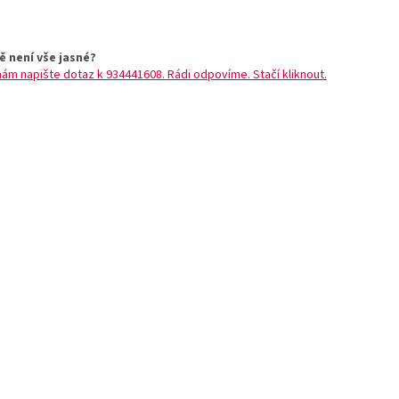
ě není vše jasné?
nám napište dotaz k 934441608. Rádi odpovíme. Stačí kliknout.