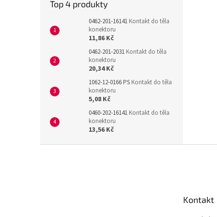
Top 4 produkty
0462-201-16141
Kontakt do těla
konektoru
11,86 Kč
0462-201-2031
Kontakt do těla
konektoru
20,34 Kč
1062-12-0166 PS
Kontakt do těla
konektoru
5,08 Kč
0460-202-16141
Kontakt do těla
konektoru
13,56 Kč
Z
á
p
a
t
Kontakt
í