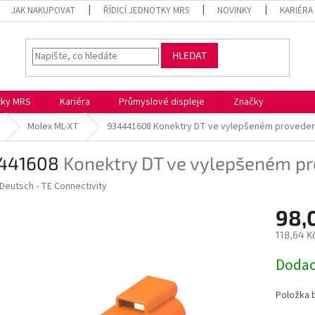
JAK NAKUPOVAT
ŘÍDICÍ JEDNOTKY MRS
NOVINKY
KARIÉRA
HLEDAT
otky MRS
Kariéra
Průmyslové displeje
Značky
Molex ML-XT
934441608
Konektry DT ve vylepšeném proveden
441608
Konektry DT ve vylepšeném p
Deutsch - TE Connectivity
98,
118,64 K
Měrná
Dodac
cena:
Položka 