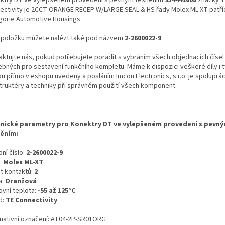
ectivity je 2CCT ORANGE RECEP W/LARGE SEAL & HS řady Molex ML-XT patří
gorie Automotive Housings.
 položku můžete nalézt také pod názvem
2-2600022-9
.
aktujte nás, pokud potřebujete poradit s vybráním všech objednacích čísel
ebných pro sestavení funkčního kompletu. Máme k dispozici veškeré díly i t
ou přímo v eshopu uvedeny a posláním Imcon Electronics, s.r.o. je spoluprá
truktéry a techniky při správném použití všech komponent.
nické parametry pro Konektry DT ve vylepšeném provedení s pevn
ěním:
ní číslo:
2-2600022-9
:
Molex ML-XT
t kontaktů:
2
a:
Oranžová
ovní teplota:
-55 až 125°C
d:
TE Connectivity
rnativní označení: AT04-2P-SR01ORG