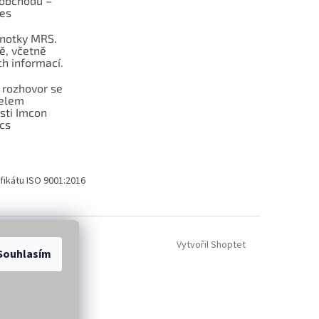
obchodu –
les
dnotky MRS.
ě, včetně
h informací.
 rozhovor se
telem
sti Imcon
cs
fikátu ISO 9001:2016
Vytvořil Shoptet
Souhlasím