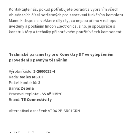
Kontaktujte nás, pokud potřebujete poradit s vybráním všech
objednacích čísel potřebných pro sestavení funkčního kompletu.
Máme k dispozici veškeré díly i ty, co nejsou přímo v eshopu
uvedeny a posláním Imcon Electronics, s.r.o. je spolupráce s
konstruktéry a techniky při správném použití všech komponent.
Technické parametry pro Konektry DT ve vylepšeném
provedení s pevným těsněním:
Výrobní číslo:
2-2600022-4
Řada:
Molex ML-XT
Počet kontaktů:
2
Barva:
Zelená
Pracovní teplota:
-55 až 125°C
Brand:
TE Connectivity
Alternativní označení: AT04-2P-SR01GRN