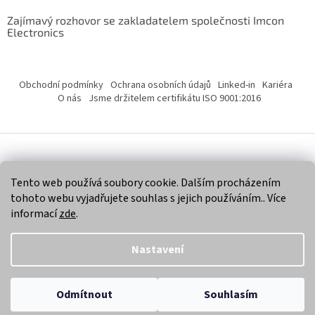
Zajímavý rozhovor se zakladatelem společnosti Imcon
Electronics
Obchodní podmínky
Ochrana osobních údajů
Linked-in
Kariéra
O nás
Jsme držitelem certifikátu ISO 9001:2016
Vytvořil Shoptet
Tento web používá soubory cookie. Dalším procházením
tohoto webu vyjadřujete souhlas s jejich používáním.. Více
Copyright 2026
Imcon Electronics, s.r.o.
. Všechna práva
informací
zde
.
vyhrazena.
Nastavení
Odmítnout
Souhlasím