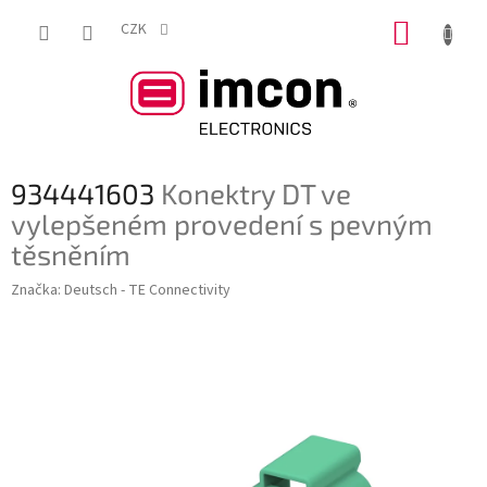
Přejít
NÁKUP
na
CZK
obsah
KOŠÍK
934441603
Konektry DT ve
vylepšeném provedení s pevným
těsněním
Značka:
Deutsch - TE Connectivity