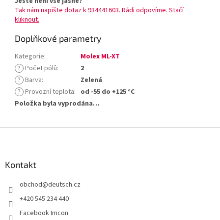
Ještě není vše jasné?
Tak nám napište dotaz k 934441603. Rádi odpovíme. Stačí
kliknout.
Doplňkové parametry
Kategorie
:
Molex ML-XT
?
Počet pólů
:
2
?
Barva
:
Zelená
?
Provozní teplota
:
od -55 do +125 °C
Položka byla vyprodána…
Z
á
p
a
Kontakt
t
obchod
@
deutsch.cz
í
+420 545 234 440
Facebook Imcon