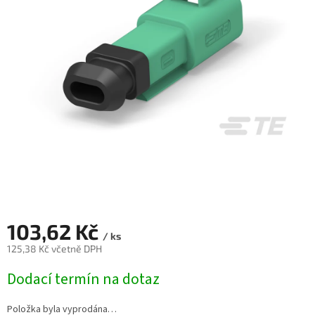
103,62 Kč
/ ks
125,38 Kč včetně DPH
Měrná
Dodací termín na dotaz
cena:
Položka byla vyprodána…