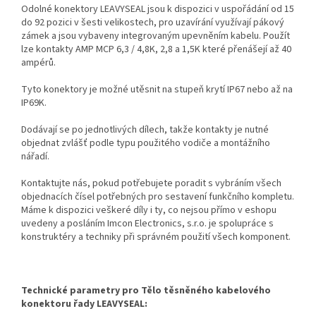
Odolné konektory LEAVYSEAL jsou k dispozici v uspořádání od 15
do 92 pozici v šesti velikostech, pro uzavírání využívají pákový
zámek a jsou vybaveny integrovaným upevněním kabelu. Použít
lze kontakty AMP MCP 6,3 / 4,8K, 2,8 a 1,5K které přenášejí až 40
ampérů.
Tyto konektory je možné utěsnit na stupeň krytí IP67 nebo až na
IP69K.
Dodávají se po jednotlivých dílech, takže kontakty je nutné
objednat zvlášť podle typu použitého vodiče a montážního
nářadí.
Kontaktujte nás, pokud potřebujete poradit s vybráním všech
objednacích čísel potřebných pro sestavení funkčního kompletu.
Máme k dispozici veškeré díly i ty, co nejsou přímo v eshopu
uvedeny a posláním Imcon Electronics, s.r.o. je spolupráce s
konstruktéry a techniky při správném použití všech komponent.
Technické parametry pro Tělo těsněného kabelového
konektoru řady LEAVYSEAL: