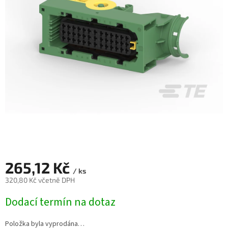
265,12 Kč
/ ks
320,80 Kč včetně DPH
Měrná
Dodací termín na dotaz
cena:
Položka byla vyprodána…