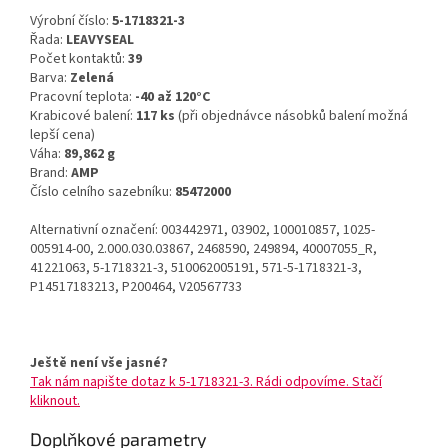
Výrobní číslo:
5-1718321-3
Řada:
LEAVYSEAL
Počet kontaktů:
39
Barva:
Zelená
Pracovní teplota:
-40 až 120°C
Krabicové balení:
117 ks
(při objednávce násobků balení možná
lepší cena)
Váha:
89,862 g
Brand:
AMP
Číslo celního sazebníku:
85472000
Alternativní označení: 003442971, 03902, 100010857, 1025-
005914-00, 2.000.030.03867, 2468590, 249894, 40007055_R,
41221063, 5-1718321-3, 510062005191, 571-5-1718321-3,
P14517183213, P200464, V20567733
Ještě není vše jasné?
Tak nám napište dotaz k 5-1718321-3. Rádi odpovíme. Stačí
kliknout.
Doplňkové parametry