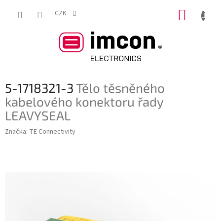
Přejít
NÁKUP
na
CZK
obsah
KOŠÍK
5-1718321-3
Tělo těsněného
kabelového konektoru řady
LEAVYSEAL
Značka:
TE Connectivity