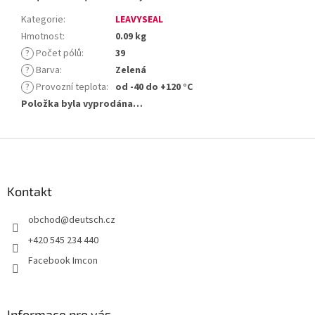
Kategorie
:
LEAVYSEAL
Hmotnost
:
0.09 kg
?
Počet pólů
:
39
?
Barva
:
Zelená
?
Provozní teplota
:
od -40 do +120 °C
Položka byla vyprodána…
Z
á
p
a
Kontakt
t
obchod
@
deutsch.cz
í
+420 545 234 440
Facebook Imcon
Informace pro vás