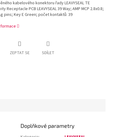
něného kabelového konektoru řady LEAVYSEAL TE
vity Receptacle PCB LEAVYSEAL 39 Way; AMP MCP 2.8x0.8;
g pins; Key E Green; počet kontaktů: 39
informace
ZEPTAT SE
SDÍLET
Doplňkové parametry
Kategorie
:
LEAVYSEAL