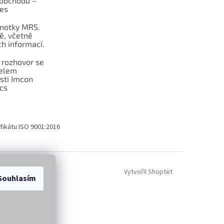
obchodu –
les
dnotky MRS.
ě, včetně
h informací.
 rozhovor se
telem
sti Imcon
cs
fikátu ISO 9001:2016
Vytvořil Shoptet
Souhlasím