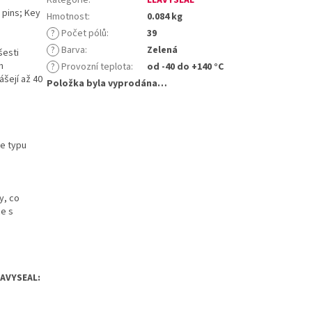
 pins; Key
Hmotnost
:
0.084 kg
?
Počet pólů
:
39
?
Barva
:
Zelená
šesti
m
?
Provozní teplota
:
od -40 do +140 °C
ášejí až 40
Položka byla vyprodána…
le typu
y, co
ce s
EAVYSEAL: