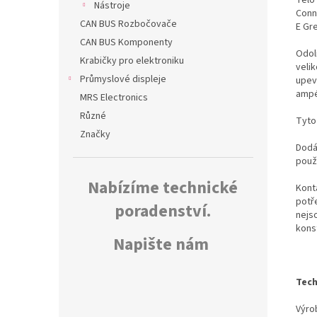
Nástroje
Conn
CAN BUS Rozbočovače
E Gr
CAN BUS Komponenty
Odol
Krabičky pro elektroniku
veli
Průmyslové displeje
upevn
ampé
MRS Electronics
Různé
Tyto
Značky
Dodáv
použ
Nabízíme technické
Kont
potř
poradenství.
nejs
kons
Napište nám
Tech
Výrob