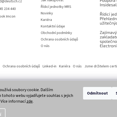
Jak nakupovat
Podpora 
d
@
deutsch.cz
Insidesa
Řídicí jednotky MRS
45 234 440
Novinky
Řídicí je
ook Imcon
Přehledn
Kariéra
užitečnýc
Kontaktní údaje
Zajímavý
Obchodní podmínky
zaklada
Ochrana osobních údajů
společno
Electroni
O nás
Ochrana osobních údajů
Linked-in
Kariéra
O nás
Jsme držitelem certi
užívá soubory cookie. Dalším
 vyhrazena.
Odmítnout
tohoto webu vyjadřujete souhlas s jejich
 Více informací
zde
.
í