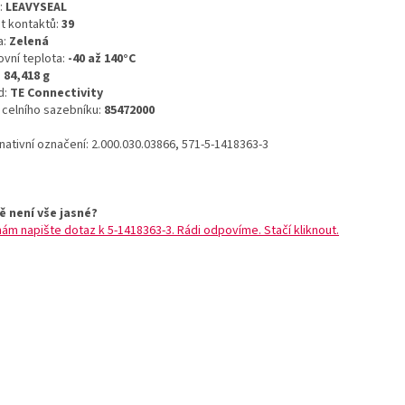
:
LEAVYSEAL
t kontaktů:
39
a:
Zelená
ovní teplota:
-40 až 140°C
:
84,418 g
d:
TE Connectivity
o celního sazebníku:
85472000
nativní označení: 2.000.030.03866, 571-5-1418363-3
ě není vše jasné?
nám napište dotaz k 5-1418363-3. Rádi odpovíme. Stačí kliknout.