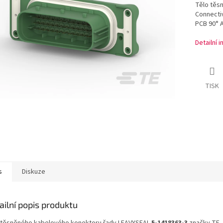
Tělo těs
Connecti
PCB 90° A
Detailní 
TISK
s
Diskuze
ailní popis produktu
 těsněného kabelového konektoru řady LEAVYSEAL
5-1418363-3
značky TE