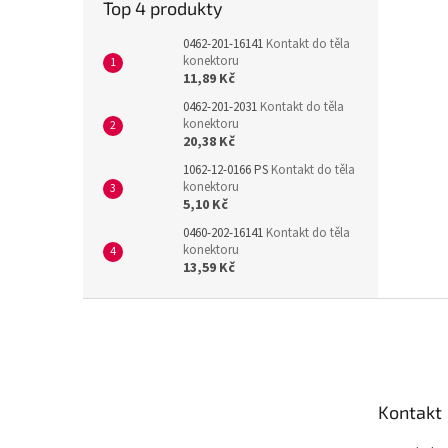
Top 4 produkty
0462-201-16141
Kontakt do těla
konektoru
11,89 Kč
0462-201-2031
Kontakt do těla
konektoru
20,38 Kč
1062-12-0166 PS
Kontakt do těla
konektoru
5,10 Kč
0460-202-16141
Kontakt do těla
konektoru
13,59 Kč
Z
á
p
a
t
Kontakt
í