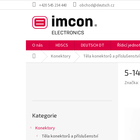
Přejít
+420 545 234 440
obchod@deutsch.cz
na
obsah
O nás
HDSCS
DEUTSCH DT
Řídicí jedn
Domů
Konektory
Těla konektorů a příslušenství
P
5-1
o
s
Značka:
t
r
a
n
Přeskočit
n
Kategorie
kategorie
í
p
Konektory
a
Těla konektorů a příslušenství