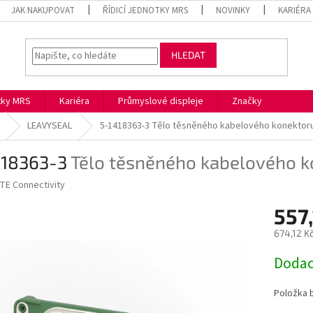
JAK NAKUPOVAT
ŘÍDICÍ JEDNOTKY MRS
NOVINKY
KARIÉRA
HLEDAT
otky MRS
Kariéra
Průmyslové displeje
Značky
LEAVYSEAL
5-1418363-3
Tělo těsněného kabelového konektor
418363-3
Tělo těsněného kabelového 
TE Connectivity
557
674,12 K
Měrná
Dodac
cena:
Položka 