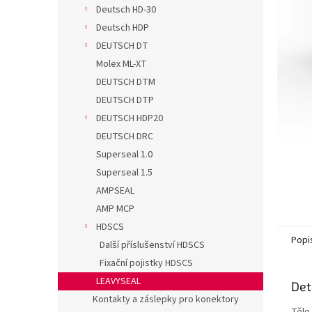
n
Deutsch HD-30
e
Deutsch HDP
l
DEUTSCH DT
Molex ML-XT
DEUTSCH DTM
DEUTSCH DTP
DEUTSCH HDP20
DEUTSCH DRC
Superseal 1.0
Superseal 1.5
AMPSEAL
AMP MCP
HDSCS
Popi
Další příslušenství HDSCS
Fixační pojistky HDSCS
LEAVYSEAL
Det
Kontakty a záslepky pro konektory
Tělo