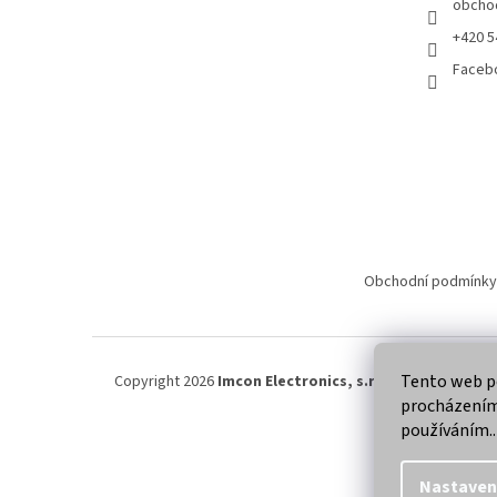
obcho
+420 5
Faceb
Obchodní podmínky
Tento web po
Copyright 2026
Imcon Electronics, s.r.o.
. Všechna práva
procházením 
používáním..
Nastaven