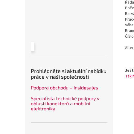
Řada
Poče
Barv
Prac
Váha
Bran
Čísl
Alter
Ješt
Prohlédněte si aktuální nabídku
Tak 
práce v naší společnosti
Podpora obchodu – Insidesales
Specialista technické podpory v
oblasti konektorů a mobilní
elektroniky