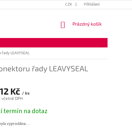
KONTAKTNÍ ÚDAJE
OBCHODNÍ PODMÍNKY
CZK
Přihlášení
OCHRANA OSOBNÍ
NÁKUPNÍ
Prázdný košík
KOŠÍK
u řady LEAVYSEAL
konektoru řady LEAVYSEAL
,12 Kč
/ ks
č včetně DPH
í termín na dotaz
byla vyprodána…