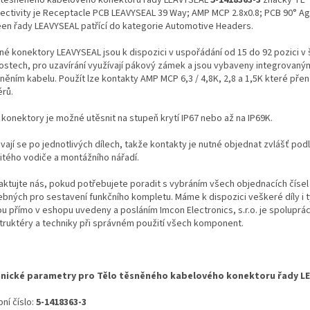
ectivity je Receptacle PCB LEAVYSEAL 39 Way; AMP MCP 2.8x0.8; PCB 90° Ag
een řady LEAVYSEAL patřící do kategorie Automotive Headers.
né konektory LEAVYSEAL jsou k dispozici v uspořádání od 15 do 92 pozici v 
kostech, pro uzavírání využívají pákový zámek a jsou vybaveny integrovaný
ěním kabelu. Použít lze kontakty AMP MCP 6,3 / 4,8K, 2,8 a 1,5K které přen
rů.
 konektory je možné utěsnit na stupeň krytí IP67 nebo až na IP69K.
ají se po jednotlivých dílech, takže kontakty je nutné objednat zvlášť pod
itého vodiče a montážního nářadí.
aktujte nás, pokud potřebujete poradit s vybráním všech objednacích čísel
ebných pro sestavení funkčního kompletu. Máme k dispozici veškeré díly i t
ou přímo v eshopu uvedeny a posláním Imcon Electronics, s.r.o. je spoluprá
truktéry a techniky při správném použití všech komponent.
nické parametry pro Tělo těsněného kabelového konektoru řady L
ní číslo:
5-1418363-3