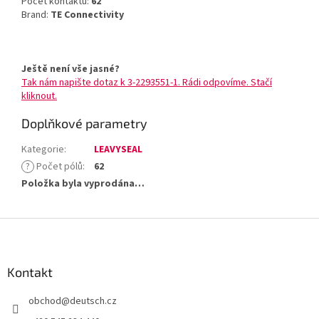
Počet kontaktů:
62
Brand:
TE Connectivity
Ještě není vše jasné?
Tak nám napište dotaz k 3-2293551-1. Rádi odpovíme. Stačí
kliknout.
Doplňkové parametry
Kategorie
:
LEAVYSEAL
?
Počet pólů
:
62
Položka byla vyprodána…
Z
á
p
a
Kontakt
t
obchod
@
deutsch.cz
í