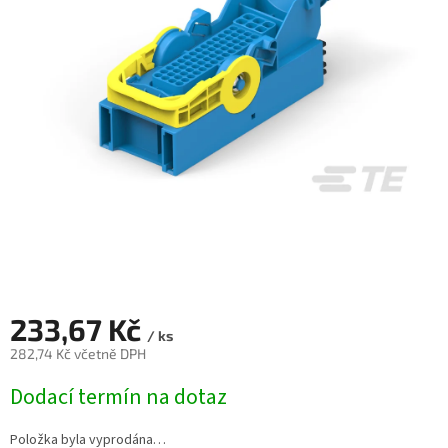
233,67 Kč
/ ks
282,74 Kč včetně DPH
Měrná
Dodací termín na dotaz
cena:
Položka byla vyprodána…