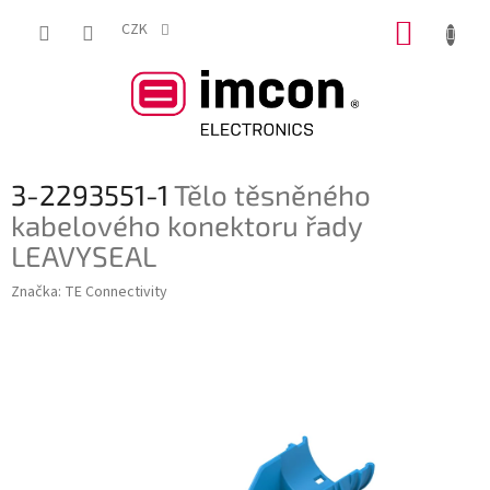
Přejít
NÁKUP
na
CZK
obsah
KOŠÍK
3-2293551-1
Tělo těsněného
kabelového konektoru řady
LEAVYSEAL
Značka:
TE Connectivity