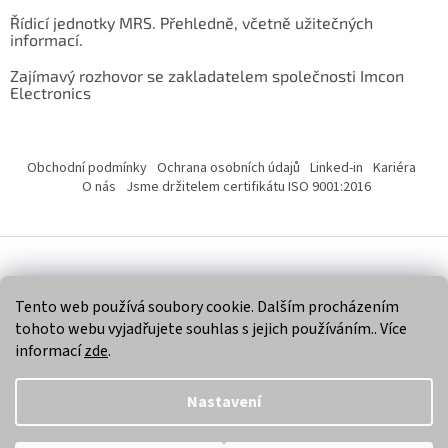
Řídicí jednotky MRS. Přehledně, včetně užitečných
informací.
Zajímavý rozhovor se zakladatelem společnosti Imcon
Electronics
Obchodní podmínky
Ochrana osobních údajů
Linked-in
Kariéra
O nás
Jsme držitelem certifikátu ISO 9001:2016
Vytvořil Shoptet
Tento web používá soubory cookie. Dalším procházením
tohoto webu vyjadřujete souhlas s jejich používáním.. Více
Copyright 2026
Imcon Electronics, s.r.o.
. Všechna práva
informací
zde
.
vyhrazena.
Nastavení