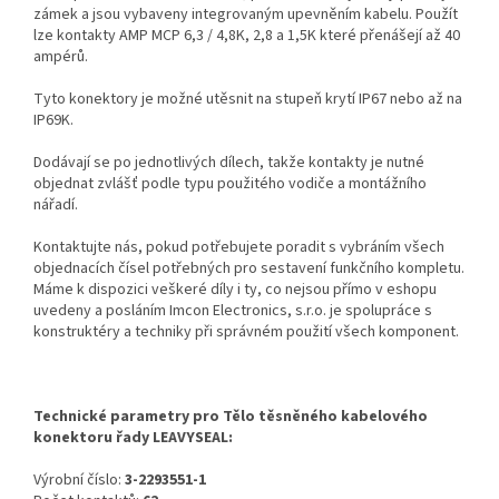
zámek a jsou vybaveny integrovaným upevněním kabelu. Použít
lze kontakty AMP MCP 6,3 / 4,8K, 2,8 a 1,5K které přenášejí až 40
ampérů.
Tyto konektory je možné utěsnit na stupeň krytí IP67 nebo až na
IP69K.
Dodávají se po jednotlivých dílech, takže kontakty je nutné
objednat zvlášť podle typu použitého vodiče a montážního
nářadí.
Kontaktujte nás, pokud potřebujete poradit s vybráním všech
objednacích čísel potřebných pro sestavení funkčního kompletu.
Máme k dispozici veškeré díly i ty, co nejsou přímo v eshopu
uvedeny a posláním Imcon Electronics, s.r.o. je spolupráce s
konstruktéry a techniky při správném použití všech komponent.
Technické parametry pro Tělo těsněného kabelového
konektoru řady LEAVYSEAL:
Výrobní číslo:
3-2293551-1