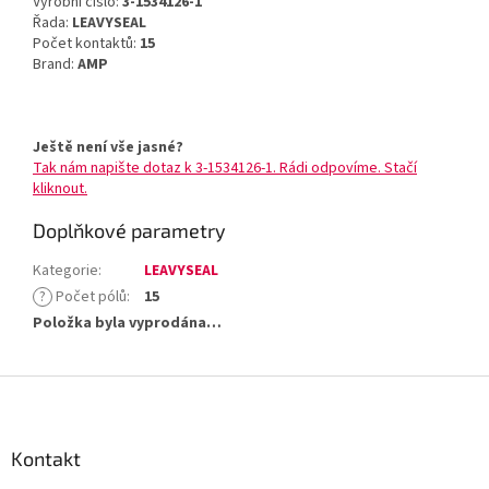
Výrobní číslo:
3-1534126-1
Řada:
LEAVYSEAL
Počet kontaktů:
15
Brand:
AMP
Ještě není vše jasné?
Tak nám napište dotaz k 3-1534126-1. Rádi odpovíme. Stačí
kliknout.
Doplňkové parametry
Kategorie
:
LEAVYSEAL
?
Počet pólů
:
15
Položka byla vyprodána…
Z
á
p
a
Kontakt
t