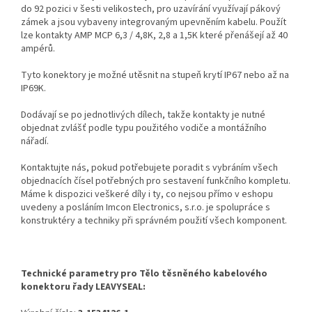
do 92 pozici v šesti velikostech, pro uzavírání využívají pákový
zámek a jsou vybaveny integrovaným upevněním kabelu. Použít
lze kontakty AMP MCP 6,3 / 4,8K, 2,8 a 1,5K které přenášejí až 40
ampérů.
Tyto konektory je možné utěsnit na stupeň krytí IP67 nebo až na
IP69K.
Dodávají se po jednotlivých dílech, takže kontakty je nutné
objednat zvlášť podle typu použitého vodiče a montážního
nářadí.
Kontaktujte nás, pokud potřebujete poradit s vybráním všech
objednacích čísel potřebných pro sestavení funkčního kompletu.
Máme k dispozici veškeré díly i ty, co nejsou přímo v eshopu
uvedeny a posláním Imcon Electronics, s.r.o. je spolupráce s
konstruktéry a techniky při správném použití všech komponent.
Technické parametry pro Tělo těsněného kabelového
konektoru řady LEAVYSEAL: