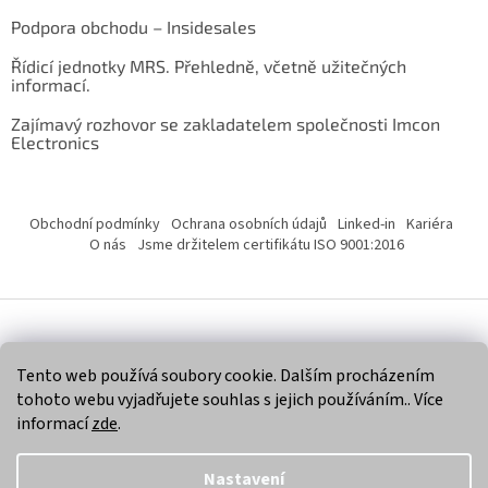
Podpora obchodu – Insidesales
Řídicí jednotky MRS. Přehledně, včetně užitečných
informací.
Zajímavý rozhovor se zakladatelem společnosti Imcon
Electronics
Obchodní podmínky
Ochrana osobních údajů
Linked-in
Kariéra
O nás
Jsme držitelem certifikátu ISO 9001:2016
Vytvořil Shoptet
Tento web používá soubory cookie. Dalším procházením
tohoto webu vyjadřujete souhlas s jejich používáním.. Více
Copyright 2026
Imcon Electronics, s.r.o.
. Všechna práva
informací
zde
.
vyhrazena.
Nastavení