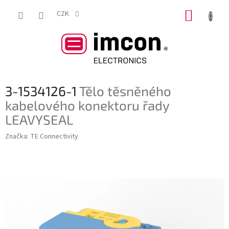
Přejít
NÁKUP
na
CZK
obsah
KOŠÍK
3-1534126-1
Tělo těsněného
kabelového konektoru řady
LEAVYSEAL
Značka:
TE Connectivity