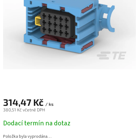
314,47 Kč
/ ks
380,51 Kč včetně DPH
Měrná
Dodací termín na dotaz
cena:
Položka byla vyprodána…