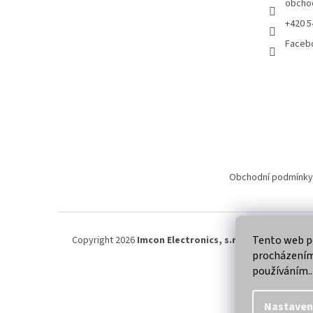
obcho
+420 5
Faceb
Obchodní podmínky
Tento web po
Copyright 2026
Imcon Electronics, s.r.o.
. Všechna práva
procházením 
používáním..
Nastaven