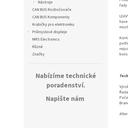
Nástroje
řady
CAN BUS Rozbočovače
LEAV
CAN BUS Komponenty
have
Krabičky pro elektroniku
must
Průmyslové displeje
Kont
MRS Electronics
potř
Různé
nejs
kons
Značky
Nabízíme technické
Tech
poradenství.
Výrob
Řada
Napište nám
Poče
Bran
Alter