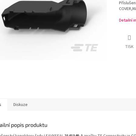
Příslušen
COVER,NW
Detailní 
TISK
s
Diskuze
ailní popis produktu
lušenství konektoru řady LEAVYSEAL
2141345-1
značky TE Connectivity je 