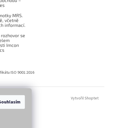
obchodu –
les
dnotky MRS.
ě, včetně
h informací.
 rozhovor se
telem
sti Imcon
cs
fikátu ISO 9001:2016
Vytvořil Shoptet
Souhlasím