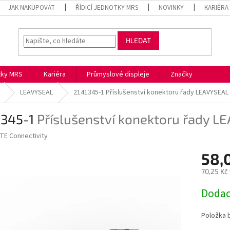
JAK NAKUPOVAT
ŘÍDICÍ JEDNOTKY MRS
NOVINKY
KARIÉRA
HLEDAT
otky MRS
Kariéra
Průmyslové displeje
Značky
LEAVYSEAL
2141345-1
Příslušenství konektoru řady LEAVYSEAL
1345-1
Příslušenství konektoru řady L
TE Connectivity
58,
70,25 Kč
Měrná
Dodac
cena:
Položka 