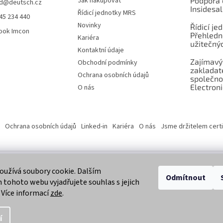
Jak nakupovat
Podpora 
d
@
deutsch.cz
Insidesa
Řídicí jednotky MRS
45 234 440
Novinky
Řídicí je
ook Imcon
Přehledn
Kariéra
užitečnýc
Kontaktní údaje
Zajímavý
Obchodní podmínky
zaklada
Ochrana osobních údajů
společno
Electroni
O nás
Ochrana osobních údajů
Linked-in
Kariéra
O nás
Jsme držitelem certi
užívá soubory cookie. Dalším
 vyhrazena.
Odmítnout
tohoto webu vyjadřujete souhlas s jejich
 Více informací
zde
.
í