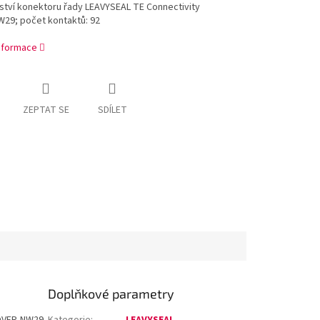
ství konektoru řady LEAVYSEAL TE Connectivity
29; počet kontaktů: 92
informace
ZEPTAT SE
SDÍLET
Doplňkové parametry
COVER,NW29
Kategorie
:
LEAVYSEAL