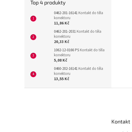
Top 4 produkty
0462-201-16141
Kontakt do těla
konektoru
11,86 Kč
0462-201-2031
Kontakt do těla
konektoru
20,33 Kč
1062-12-0166 PS
Kontakt do těla
konektoru
5,08 Kč
0460-202-16141
Kontakt do těla
konektoru
13,55 Kč
Z
á
p
a
t
Kontakt
í