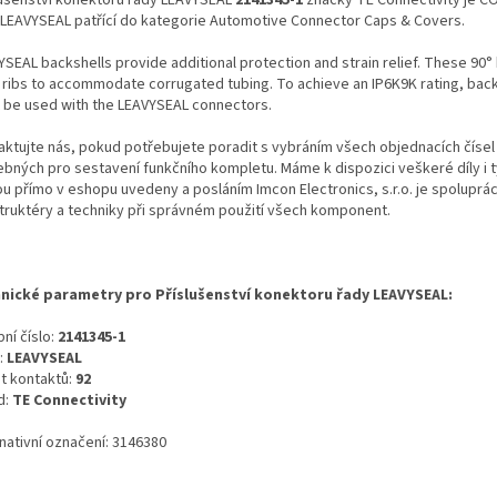
 LEAVYSEAL patřící do kategorie Automotive Connector Caps & Covers.
YSEAL backshells provide additional protection and strain relief. These 90°
 ribs to accommodate corrugated tubing. To achieve an IP6K9K rating, back
 be used with the LEAVYSEAL connectors.
aktujte nás, pokud potřebujete poradit s vybráním všech objednacích čísel
ebných pro sestavení funkčního kompletu. Máme k dispozici veškeré díly i t
ou přímo v eshopu uvedeny a posláním Imcon Electronics, s.r.o. je spoluprá
truktéry a techniky při správném použití všech komponent.
nické parametry pro Příslušenství konektoru řady LEAVYSEAL:
ní číslo:
2141345-1
:
LEAVYSEAL
t kontaktů:
92
d:
TE Connectivity
nativní označení: 3146380