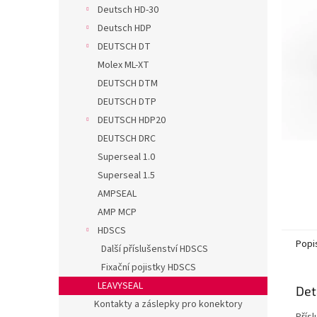
n
Deutsch HD-30
e
Deutsch HDP
l
DEUTSCH DT
Molex ML-XT
DEUTSCH DTM
DEUTSCH DTP
DEUTSCH HDP20
DEUTSCH DRC
Superseal 1.0
Superseal 1.5
AMPSEAL
AMP MCP
HDSCS
Popi
Další příslušenství HDSCS
Fixační pojistky HDSCS
LEAVYSEAL
Det
Kontakty a záslepky pro konektory
Přís