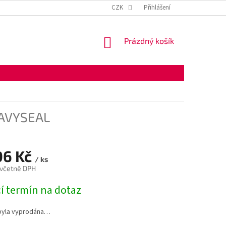
KONTAKTNÍ ÚDAJE
OBCHODNÍ PODMÍNKY
CZK
Přihlášení
OCHRANA OSOBNÍ
NÁKUPNÍ
Prázdný košík
KOŠÍK
EAVYSEAL
06 Kč
/ ks
 včetně DPH
í termín na dotaz
byla vyprodána…