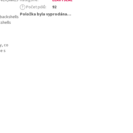
?
Počet pólů
:
92
Položka byla vyprodána…
 backshells
shells
y, co
ce s