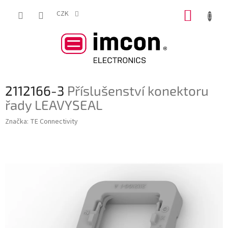
Přejít
NÁKUP
na
CZK
obsah
KOŠÍK
2112166-3
Příslušenství konektoru
řady LEAVYSEAL
Značka:
TE Connectivity