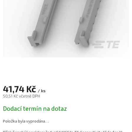
41,74 Kč
/ ks
50,51 Kč včetně DPH
Měrná
Dodací termín na dotaz
cena:
Položka byla vyprodána…