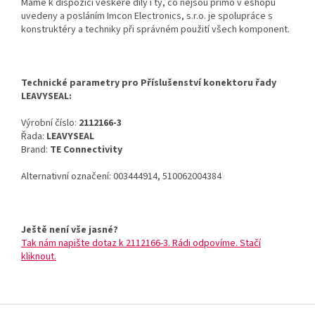
Máme k dispozici veškeré díly i ty, co nejsou přímo v eshopu
uvedeny a posláním Imcon Electronics, s.r.o. je spolupráce s
konstruktéry a techniky při správném použití všech komponent.
Technické parametry pro Příslušenství konektoru řady
LEAVYSEAL:
Výrobní číslo:
2112166-3
Řada:
LEAVYSEAL
Brand:
TE Connectivity
Alternativní označení: 003444914, 510062004384
Ještě není vše jasné?
Tak nám napište dotaz k 2112166-3. Rádi odpovíme. Stačí
kliknout.
Z