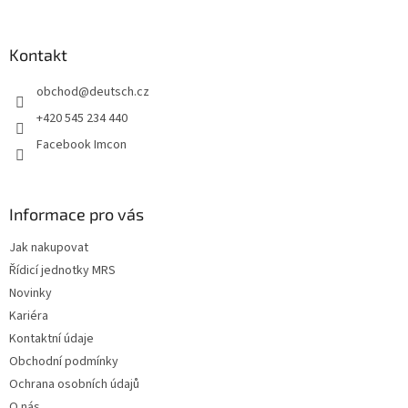
á
p
a
Kontakt
t
obchod
@
deutsch.cz
í
+420 545 234 440
Facebook Imcon
Informace pro vás
Jak nakupovat
Řídicí jednotky MRS
Novinky
Kariéra
Kontaktní údaje
Obchodní podmínky
Ochrana osobních údajů
O nás