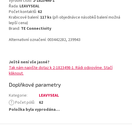
Výrobní číslo:
2-1823498-1
Řada:
LEAVYSEAL
Počet kontaktů:
62
Krabicové balení:
117 ks
(při objednávce násobků balení možná
lepší cena)
Brand:
TE Connectivity
Alternativní označení: 003442282, 239943
Ještě není vše jasné?
Tak nám napište dotaz k 2-1823498-1. Rádi odpovíme. Stačí
kliknout.
Doplňkové parametry
Kategorie
:
LEAVYSEAL
?
Počet pólů
:
62
Položka byla vyprodána…
Z