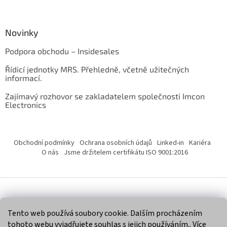
Novinky
Podpora obchodu – Insidesales
Řídicí jednotky MRS. Přehledně, včetně užitečných
informací.
Zajímavý rozhovor se zakladatelem společnosti Imcon
Electronics
Obchodní podmínky
Ochrana osobních údajů
Linked-in
Kariéra
O nás
Jsme držitelem certifikátu ISO 9001:2016
Vytvořil Shoptet
Tento web používá soubory cookie. Dalším procházením
tohoto webu vyjadřujete souhlas s jejich používáním.. Více