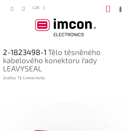
Přejít
NÁKUP
na
CZK
obsah
KOŠÍK
2-1823498-1
Tělo těsněného
kabelového konektoru řady
LEAVYSEAL
Značka:
TE Connectivity