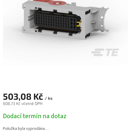
503,08 Kč
/ ks
608,73 Kč včetně DPH
Měrná
Dodací termín na dotaz
cena:
Položka byla vyprodána…