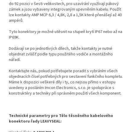
do 92 pozici v šesti velikostech, pro uzavírání využívají pákový
zámek a jsou vybaveny integrovaným upevněním kabelu. Použít
lze kontakty AMP MCP 6,3 / 4,8K, 2,8 a 1,5K které přenášejí až 40
ampérů.
Tyto konektory je možné utěsnit na stupeň krytí IP67 nebo až na
IP69K.
Dodávají se po jednotlivých dílech, takže kontakty je nutné
objednat zvlášť podle typu použitého vodiče a montážního
nářadí.
Kontaktujte nás, pokud potřebujete poradit s vybráním všech
objednacích čísel potřebných pro sestavení funkčního kompletu.
Máme k dispozici veškeré díly i ty, co nejsou přímo v eshopu
uvedeny a posláním Imcon Electronics, s.r.o. je spolupráce s
konstruktéry a techniky při správném použití všech komponent.
Technické parametry pro Tělo těsněného kabelového
konektoru řady LEAVYSEAL: