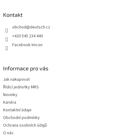
á
p
a
Kontakt
t
obchod
@
deutsch.cz
í
+420 545 234 440
Facebook Imcon
Informace pro vás
Jak nakupovat
Řídicí jednotky MRS
Novinky
Kariéra
Kontaktní údaje
Obchodní podmínky
Ochrana osobních údajů
O nás