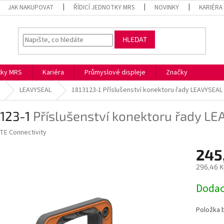
JAK NAKUPOVAT
ŘÍDICÍ JEDNOTKY MRS
NOVINKY
KARIÉRA
HLEDAT
otky MRS
Kariéra
Průmyslové displeje
Značky
LEAVYSEAL
1813123-1
Příslušenství konektoru řady LEAVYSEAL
3123-1
Příslušenství konektoru řady L
TE Connectivity
245
296,46 K
Měrná
Dodac
cena:
Položka 