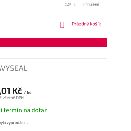
KONTAKTNÍ ÚDAJE
OBCHODNÍ PODMÍNKY
CZK
Přihlášení
OCHRANA OSOBNÍ
NÁKUPNÍ
Prázdný košík
KOŠÍK
EAVYSEAL
,01 Kč
/ ks
č včetně DPH
í termín na dotaz
byla vyprodána…