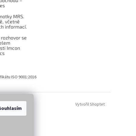
obchodu –
les
dnotky MRS.
ě, včetně
h informací.
 rozhovor se
telem
sti Imcon
cs
fikátu ISO 9001:2016
Vytvořil Shoptet
Souhlasím