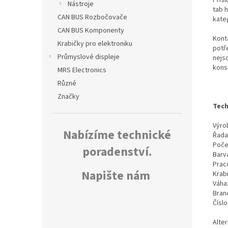
Nástroje
tab 
CAN BUS Rozbočovače
kate
CAN BUS Komponenty
Kont
Krabičky pro elektroniku
potř
Průmyslové displeje
nejs
kons
MRS Electronics
Různé
Značky
Tech
Výrob
Nabízíme technické
Řada
Poče
poradenství.
Barv
Prac
Napište nám
Krab
Váha
Bran
Čísl
Alte