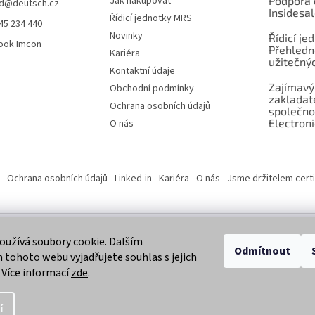
Jak nakupovat
Podpora 
d
@
deutsch.cz
Insidesa
Řídicí jednotky MRS
45 234 440
Novinky
Řídicí je
ook Imcon
Přehledn
Kariéra
užitečnýc
Kontaktní údaje
Zajímavý
Obchodní podmínky
zaklada
Ochrana osobních údajů
společno
Electroni
O nás
Ochrana osobních údajů
Linked-in
Kariéra
O nás
Jsme držitelem certi
užívá soubory cookie. Dalším
 vyhrazena.
Odmítnout
tohoto webu vyjadřujete souhlas s jejich
 Více informací
zde
.
í