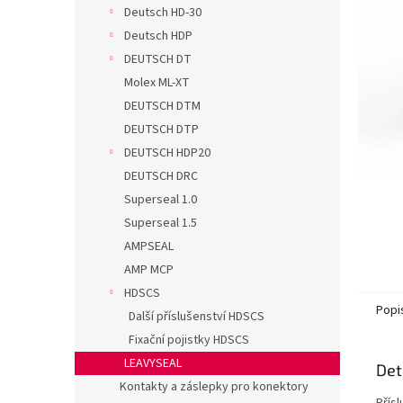
n
Deutsch HD-30
e
Deutsch HDP
l
DEUTSCH DT
Molex ML-XT
DEUTSCH DTM
DEUTSCH DTP
DEUTSCH HDP20
DEUTSCH DRC
Superseal 1.0
Superseal 1.5
AMPSEAL
AMP MCP
HDSCS
Popi
Další příslušenství HDSCS
Fixační pojistky HDSCS
LEAVYSEAL
Det
Kontakty a záslepky pro konektory
Přís