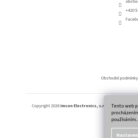
obcho
+420 5
Faceb
Obchodní podmínky
Tento web po
Copyright 2026
Imcon Electronics, s.r.o.
. Všechna práva
procházením 
používáním..
Nastaven