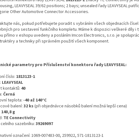
housing, LEAVYSEAL 39/62 positions; 2 bays; unsealed řady LEAVYSEAL patříc
gorie Other Automotive Connector Accessories.
aktujte nás, pokud potřebujete poradit s vybráním všech objednacích čísel
ebných pro sestavení funkčního kompletu. Máme k dispozici veškeré díly i t
ou přímo v eshopu uvedeny a posláním Imcon Electronics, s.r.o. je spoluprá
truktéry a techniky při správném použití všech komponent.
nické parametry pro Příslušenství konektoru řady LEAVYSEAL:
ní číslo:
1813123-1
:
LEAVYSEAL
t kontaktů:
40
a:
Černá
ovní teplota:
-40 až 140°C
icové balení:
32 ks
(při objednávce násobků balení možná lepší cena)
:
140,8 g
d:
TE Connectivity
o celního sazebníku:
39269097
rnativní označení: 1069-007483-00, 259922, 571-1813123-1