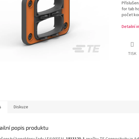
Příslušen
for tab h
počet kon
Detailní 
TISK
s
Diskuze
ailní popis produktu
lušenství konektoru řady LEAVYSEAL
1813123-1
značky TE Connectivity je Ad