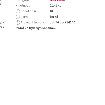
í do
Hmotnost
:
0.141 kg
?
Počet pólů
:
40
?
Barva
:
černá
y, co
?
Provozní teplota
:
od -40 do +140 °C
ce s
Položka byla vyprodána…