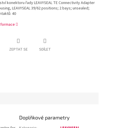
ství konektoru řady LEAVYSEAL TE Connectivity Adapter
ousing, LEAVYSEAL 39/62 positions; 2 bays; unsealed;
taktů: 40
informace
ZEPTAT SE
SDÍLET
Doplňkové parametry
apter for
Kategorie
:
LEAVYSEAL