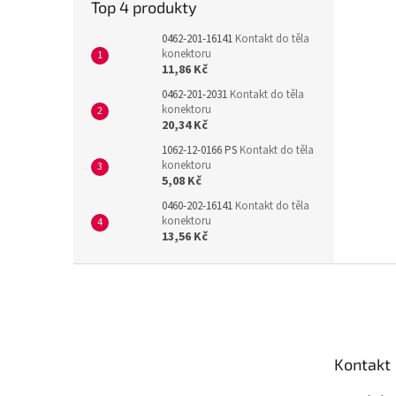
Top 4 produkty
0462-201-16141
Kontakt do těla
konektoru
11,86 Kč
0462-201-2031
Kontakt do těla
konektoru
20,34 Kč
1062-12-0166 PS
Kontakt do těla
konektoru
5,08 Kč
0460-202-16141
Kontakt do těla
konektoru
13,56 Kč
Z
á
p
a
t
Kontakt
í