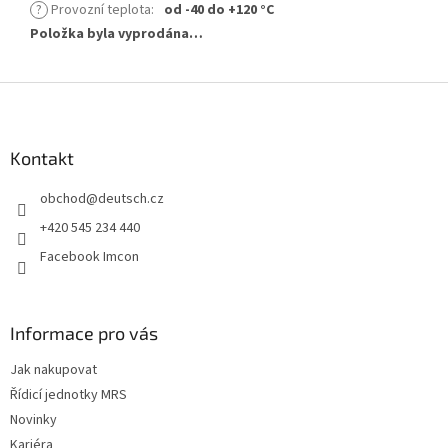
?
Provozní teplota
:
od -40 do +120 °C
Položka byla vyprodána…
Z
á
p
a
Kontakt
t
obchod
@
deutsch.cz
í
+420 545 234 440
Facebook Imcon
Informace pro vás
Jak nakupovat
Řídicí jednotky MRS
Novinky
Kariéra