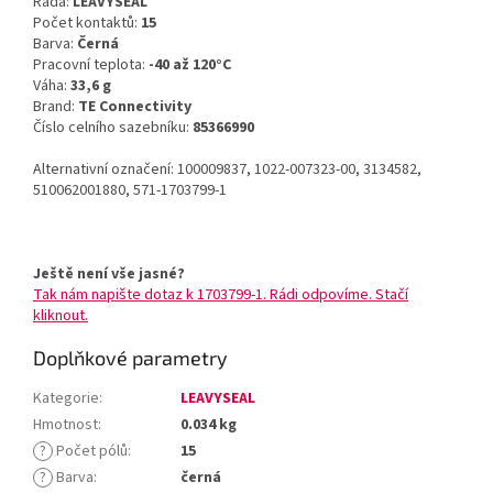
Řada:
LEAVYSEAL
Počet kontaktů:
15
Barva:
Černá
Pracovní teplota:
-40 až 120°C
Váha:
33,6 g
Brand:
TE Connectivity
Číslo celního sazebníku:
85366990
Alternativní označení: 100009837, 1022-007323-00, 3134582,
510062001880, 571-1703799-1
Ještě není vše jasné?
Tak nám napište dotaz k 1703799-1. Rádi odpovíme. Stačí
kliknout.
Doplňkové parametry
Kategorie
:
LEAVYSEAL
Hmotnost
:
0.034 kg
?
Počet pólů
:
15
?
Barva
:
černá