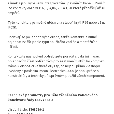
zámek a jsou vybaveny integrovaným upevněním kabelu. Použít
lze kontakty AMP MCP 6,3 / 4,8K, 2,8 a 1,5K které přenášejí až 40
ampérů.
Tyto konektory je možné utěsnit na stupeň krytí IP67 nebo až na
IP69K.
Dodávají se po jednotlivých dílech, takže kontakty je nutné
objednat zvlášť podle typu použitého vodiče a montážního
nářadí.
Kontaktujte nás, pokud potřebujete poradit s vybráním všech
objednacích čísel potřebných pro sestavení funkčního kompletu.
Máme k dispozici veškeré díly i ty, co nejsou přímo v eshopu
uvedeny a posláním Imcon Electronics, s.r.o. je spolupráce s
konstruktéry a techniky při správném použití všech komponent.
Technické parametry pro Tělo těsněného kabelového
konektoru řady LEAVYSEAL:
Výrobní číslo:
1703799-1