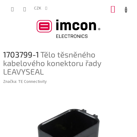
Přejít
NÁKUP
na
CZK
obsah
KOŠÍK
1703799-1
Tělo těsněného
kabelového konektoru řady
LEAVYSEAL
Značka:
TE Connectivity