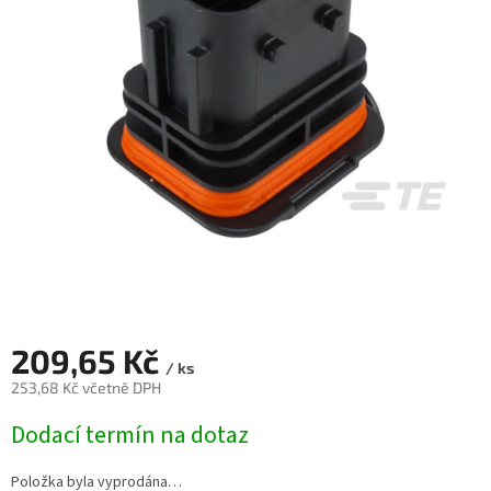
209,65 Kč
/ ks
253,68 Kč včetně DPH
Měrná
Dodací termín na dotaz
cena:
Položka byla vyprodána…