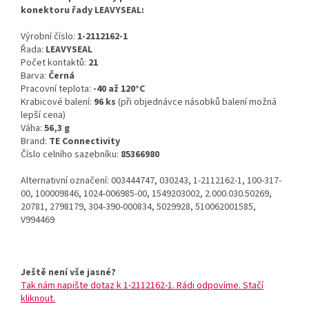
konektoru řady LEAVYSEAL:
Výrobní číslo:
1-2112162-1
Řada:
LEAVYSEAL
Počet kontaktů:
21
Barva:
Černá
Pracovní teplota:
-40 až 120°C
Krabicové balení:
96 ks
(při objednávce násobků balení možná
lepší cena)
Váha:
56,3 g
Brand:
TE Connectivity
Číslo celního sazebníku:
85366980
Alternativní označení: 003444747, 030243, 1-2112162-1, 100-317-
00, 100009846, 1024-006985-00, 1549203002, 2.000.030.50269,
20781, 2798179, 304-390-000834, 5029928, 510062001585,
V994469
Ještě není vše jasné?
Tak nám napište dotaz k 1-2112162-1. Rádi odpovíme. Stačí
kliknout.