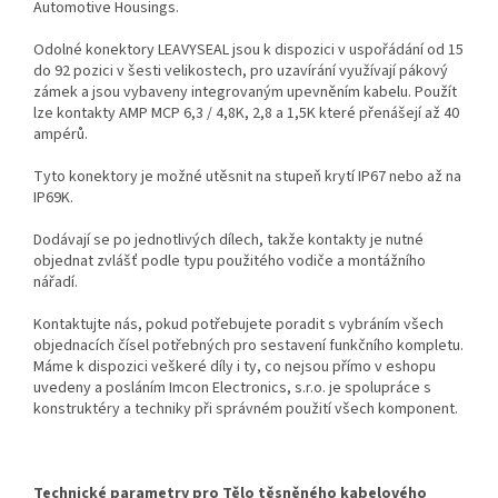
Automotive Housings.
Odolné konektory LEAVYSEAL jsou k dispozici v uspořádání od 15
do 92 pozici v šesti velikostech, pro uzavírání využívají pákový
zámek a jsou vybaveny integrovaným upevněním kabelu. Použít
lze kontakty AMP MCP 6,3 / 4,8K, 2,8 a 1,5K které přenášejí až 40
ampérů.
Tyto konektory je možné utěsnit na stupeň krytí IP67 nebo až na
IP69K.
Dodávají se po jednotlivých dílech, takže kontakty je nutné
objednat zvlášť podle typu použitého vodiče a montážního
nářadí.
Kontaktujte nás, pokud potřebujete poradit s vybráním všech
objednacích čísel potřebných pro sestavení funkčního kompletu.
Máme k dispozici veškeré díly i ty, co nejsou přímo v eshopu
uvedeny a posláním Imcon Electronics, s.r.o. je spolupráce s
konstruktéry a techniky při správném použití všech komponent.
Technické parametry pro Tělo těsněného kabelového