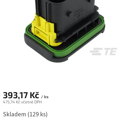
393,17 Kč
/ ks
475,74 Kč včetně DPH
Měrná
Skladem
(129 ks)
cena: