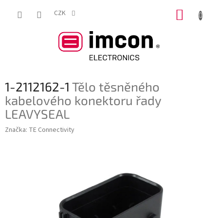
Přejít
NÁKUP
na
CZK
obsah
KOŠÍK
1-2112162-1
Tělo těsněného
kabelového konektoru řady
LEAVYSEAL
Značka:
TE Connectivity