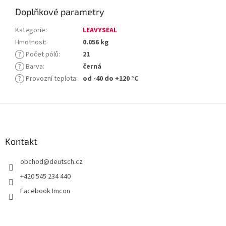
Doplňkové parametry
Kategorie
:
LEAVYSEAL
Hmotnost
:
0.056 kg
?
Počet pólů
:
21
?
Barva
:
černá
?
Provozní teplota
:
od -40 do +120 °C
Z
á
p
a
Kontakt
t
obchod
@
deutsch.cz
í
+420 545 234 440
Facebook Imcon