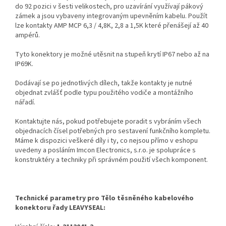
do 92 pozici v šesti velikostech, pro uzavírání využívají pákový
zámek a jsou vybaveny integrovaným upevněním kabelu. Použít
lze kontakty AMP MCP 6,3 / 4,8K, 2,8 a 1,5K které přenášejí až 40
ampérů.
Tyto konektory je možné utěsnit na stupeň krytí IP67 nebo až na
IP69K.
Dodávají se po jednotlivých dílech, takže kontakty je nutné
objednat zvlášť podle typu použitého vodiče a montážního
nářadí.
Kontaktujte nás, pokud potřebujete poradit s vybráním všech
objednacích čísel potřebných pro sestavení funkčního kompletu.
Máme k dispozici veškeré díly i ty, co nejsou přímo v eshopu
uvedeny a posláním Imcon Electronics, s.r.o. je spolupráce s
konstruktéry a techniky při správném použití všech komponent.
Technické parametry pro Tělo těsněného kabelového
konektoru řady LEAVYSEAL: