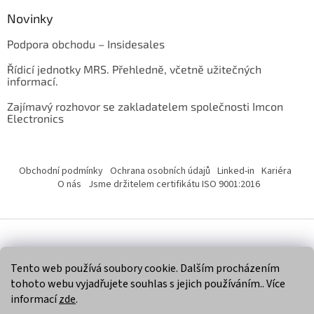
Novinky
Podpora obchodu – Insidesales
Řídicí jednotky MRS. Přehledně, včetně užitečných
informací.
Zajímavý rozhovor se zakladatelem společnosti Imcon
Electronics
Obchodní podmínky
Ochrana osobních údajů
Linked-in
Kariéra
O nás
Jsme držitelem certifikátu ISO 9001:2016
Vytvořil Shoptet
Tento web používá soubory cookie. Dalším procházením
tohoto webu vyjadřujete souhlas s jejich používáním.. Více
Copyright 2026
Imcon Electronics, s.r.o.
. Všechna práva
informací
zde
.
vyhrazena.