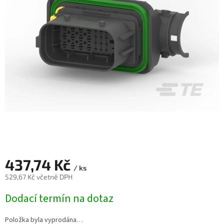
437,74 Kč
/ ks
529,67 Kč včetně DPH
Měrná
Dodací termín na dotaz
cena:
Položka byla vyprodána…