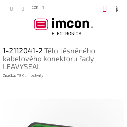
Přejít
NÁKUP
na
CZK
obsah
KOŠÍK
1-2112041-2
Tělo těsněného
kabelového konektoru řady
LEAVYSEAL
Značka:
TE Connectivity