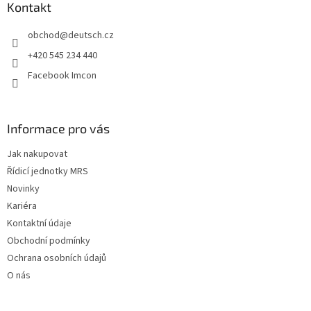
a
Kontakt
t
obchod
@
deutsch.cz
í
+420 545 234 440
Facebook Imcon
Informace pro vás
Jak nakupovat
Řídicí jednotky MRS
Novinky
Kariéra
Kontaktní údaje
Obchodní podmínky
Ochrana osobních údajů
O nás