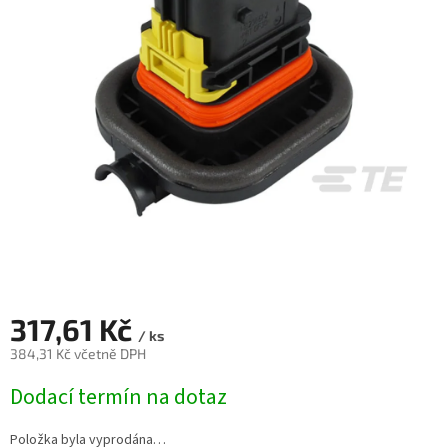
317,61 Kč
/ ks
384,31 Kč včetně DPH
Měrná
Dodací termín na dotaz
cena:
Položka byla vyprodána…