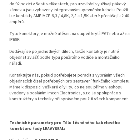
do 92 pozici v šesti velikostech, pro uzavírání využívají pákový
zámek a jsou vybaveny integrovaným upevněním kabelu. Použít
lze kontakty AMP MCP 6,3 / 4,8K, 2,8 a 1,5K které přenášejí až 40
ampérů.
Tyto konektory je možné utěsnit na stupeň krytí IP67 nebo až na
IP69K.
Dodávají se po jednotlivých dílech, takže kontakty je nutné
objednat zvlášť podle typu použitého vodiče a montážního
nářadí.
Kontaktujte nás, pokud potřebujete poradit s vybráním všech
objednacích čísel potřebných pro sestavení funkčního kompletu.
Máme k dispozici veškeré díly i ty, co nejsou přímo v eshopu
uvedeny a posláním Imcon Electronics, s.r.o. je spolupráce s
konstruktéry a techniky při správném použití všech komponent.
Technické parametry pro Tělo těsněného kabelového
konektoru řady LEAVYSEAL: