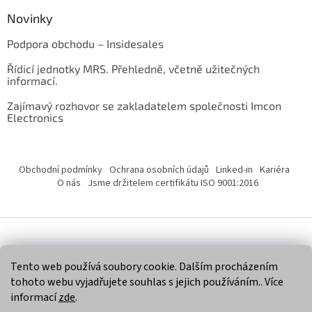
Novinky
Podpora obchodu – Insidesales
Řídicí jednotky MRS. Přehledně, včetně užitečných
informací.
Zajímavý rozhovor se zakladatelem společnosti Imcon
Electronics
Obchodní podmínky
Ochrana osobních údajů
Linked-in
Kariéra
O nás
Jsme držitelem certifikátu ISO 9001:2016
Vytvořil Shoptet
Tento web používá soubory cookie. Dalším procházením
tohoto webu vyjadřujete souhlas s jejich používáním.. Více
Copyright 2026
Imcon Electronics, s.r.o.
. Všechna práva
informací
zde
.
vyhrazena.