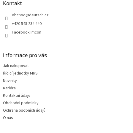
a
Kontakt
t
obchod
@
deutsch.cz
í
+420 545 234 440
Facebook Imcon
Informace pro vás
Jak nakupovat
Řídicí jednotky MRS
Novinky
Kariéra
Kontaktní údaje
Obchodní podmínky
Ochrana osobních údajů
O nás