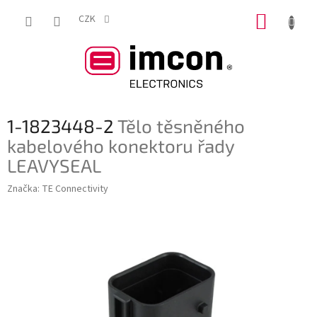
Přejít
NÁKUP
na
CZK
obsah
KOŠÍK
1-1823448-2
Tělo těsněného
kabelového konektoru řady
LEAVYSEAL
Značka:
TE Connectivity