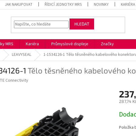
JAK NAKUPOVAT
ŘÍDICÍ JEDNOTKY MRS
NOVINKY
KARIÉRA
HLEDAT
otky MRS
Kariéra
Průmyslové displeje
Značky
LEAVYSEAL
1-1534126-1
Tělo těsněného kabelového konektor
534126-1
Tělo těsněného kabelového k
TE Connectivity
237
287,74 K
Měrná
Dodac
cena:
Položka 