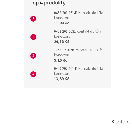
Top 4 produkty
0462-201-16141
Kontakt do těla
konektoru
11,89 Kč
0462-201-2031
Kontakt do těla
konektoru
20,38 Kč
1062-12-0166 PS
Kontakt do těla
konektoru
5,10 Kč
0460-202-16141
Kontakt do těla
konektoru
13,59 Kč
Z
á
p
a
t
Kontakt
í