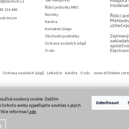
Jak nakupovat
Podpora 
d
@
deutsch.cz
Insidesa
Řídicí jednotky MRS
45 234 440
Novinky
Řídicí je
ook Imcon
Přehledn
Kariéra
užitečnýc
Kontaktní údaje
Zajímavý
Obchodní podmínky
zaklada
Ochrana osobních údajů
společno
Electroni
O nás
Ochrana osobních údajů
Linked-in
Kariéra
O nás
Jsme držitelem certi
užívá soubory cookie. Dalším
 vyhrazena.
Odmítnout
tohoto webu vyjadřujete souhlas s jejich
 Více informací
zde
.
í