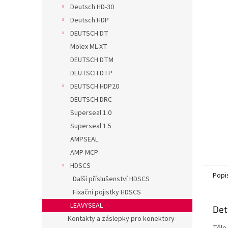
n
Deutsch HD-30
e
Deutsch HDP
l
DEUTSCH DT
Molex ML-XT
DEUTSCH DTM
DEUTSCH DTP
DEUTSCH HDP20
DEUTSCH DRC
Superseal 1.0
Superseal 1.5
AMPSEAL
AMP MCP
HDSCS
Popi
Další příslušenství HDSCS
Fixační pojistky HDSCS
LEAVYSEAL
Det
Kontakty a záslepky pro konektory
Tělo