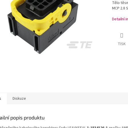
Tělo těs
MCP 2.8 
Detailní 
TISK
s
Diskuze
ailní popis produktu
 těsněného kabelového konektoru řady LEAVYSEAL
1-1534126-1
značky AMP