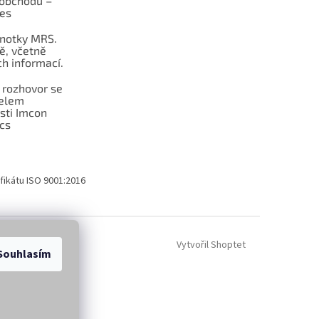
obchodu –
les
dnotky MRS.
ě, včetně
h informací.
 rozhovor se
telem
sti Imcon
cs
fikátu ISO 9001:2016
Vytvořil Shoptet
Souhlasím