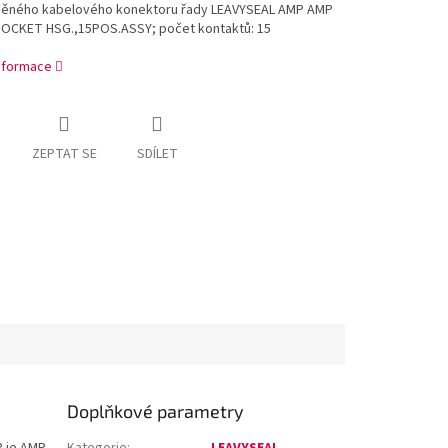
něného kabelového konektoru řady LEAVYSEAL AMP AMP
SOCKET HSG.,15POS.ASSY; počet kontaktů: 15
informace
ZEPTAT SE
SDÍLET
Doplňkové parametry
 je AMP
Kategorie
:
LEAVYSEAL