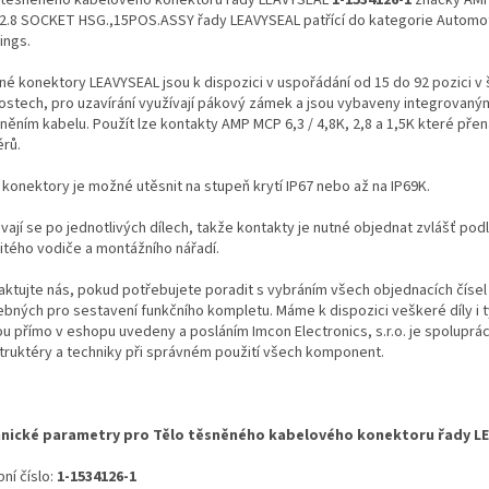
2.8 SOCKET HSG.,15POS.ASSY řady LEAVYSEAL patřící do kategorie Automo
ings.
né konektory LEAVYSEAL jsou k dispozici v uspořádání od 15 do 92 pozici v 
kostech, pro uzavírání využívají pákový zámek a jsou vybaveny integrovaný
ěním kabelu. Použít lze kontakty AMP MCP 6,3 / 4,8K, 2,8 a 1,5K které přen
rů.
 konektory je možné utěsnit na stupeň krytí IP67 nebo až na IP69K.
ají se po jednotlivých dílech, takže kontakty je nutné objednat zvlášť pod
itého vodiče a montážního nářadí.
aktujte nás, pokud potřebujete poradit s vybráním všech objednacích čísel
ebných pro sestavení funkčního kompletu. Máme k dispozici veškeré díly i t
ou přímo v eshopu uvedeny a posláním Imcon Electronics, s.r.o. je spoluprá
truktéry a techniky při správném použití všech komponent.
nické parametry pro Tělo těsněného kabelového konektoru řady L
ní číslo:
1-1534126-1