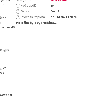
tive
?
Počet pólů
:
15
?
Barva
:
černá
?
Provozní teplota
:
od -40 do +120 °C
šesti
m
Položka byla vyprodána…
ášejí až 40
le typu
y, co
ce s
EAVYSEAL: