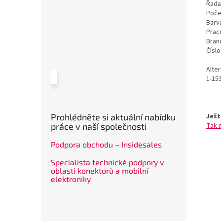
Řada
Poče
Barv
Prac
Bran
Čísl
Alte
1-15
Ješt
Prohlédněte si aktuální nabídku
Tak 
práce v naší společnosti
Podpora obchodu – Insidesales
Specialista technické podpory v
oblasti konektorů a mobilní
elektroniky