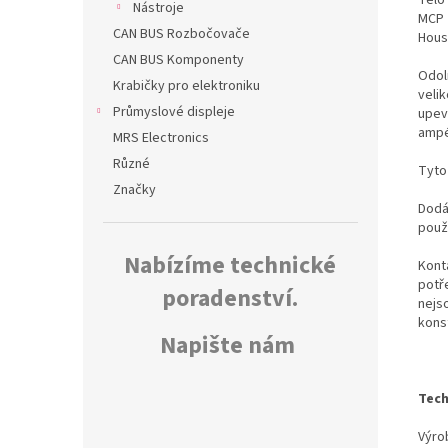
Nástroje
MCP 
CAN BUS Rozbočovače
Hous
CAN BUS Komponenty
Odol
Krabičky pro elektroniku
veli
Průmyslové displeje
upevn
ampé
MRS Electronics
Různé
Tyto
Značky
Dodáv
použ
Nabízíme technické
Kont
potř
poradenství.
nejs
kons
Napište nám
Tech
Výrob