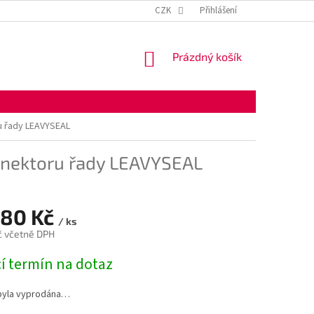
KONTAKTNÍ ÚDAJE
OBCHODNÍ PODMÍNKY
CZK
Přihlášení
OCHRANA OSOBNÍ
NÁKUPNÍ
Prázdný košík
KOŠÍK
u řady LEAVYSEAL
onektoru řady LEAVYSEAL
,80 Kč
/ ks
č včetně DPH
í termín na dotaz
byla vyprodána…