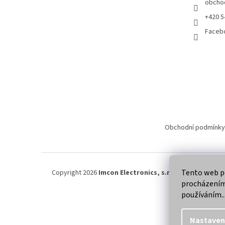
obcho
+420 5
Faceb
Obchodní podmínky
Tento web po
Copyright 2026
Imcon Electronics, s.r.o.
. Všechna práva
procházením 
používáním..
Nastaven