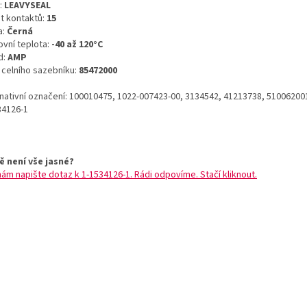
:
LEAVYSEAL
t kontaktů:
15
a:
Černá
ovní teplota:
-40 až 120°C
d:
AMP
o celního sazebníku:
85472000
rnativní označení: 100010475, 1022-007423-00, 3134542, 41213738, 51006200
34126-1
ě není vše jasné?
nám napište dotaz k 1-1534126-1. Rádi odpovíme. Stačí kliknout.