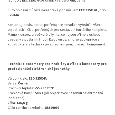
jednotky
EEC 325X 4A
je Krabička s otvorem; černá.
Tuto položku můžete nalézt také pod názvem
EEC 325X 4A, EEC-
325X4A
.
Kontaktujte nás, pokud potřebujete poradit s vybráním všech
objednacích čísel potřebných pro sestavení funkčního kompletu.
Máme k dispozici veškeré díly i ty, co nejsou přímo v eshopu
uvedeny a posláním Imcon Electronics, s.r.o. je spolupráce s
konstruktéry a techniky při správném použití všech komponent.
Technické parametry pro Krabičky a víčka s konektory pro
profesionální elektronické jednotky:
Výrobní číslo:
EEC-325X4A
Barva:
Černá
Pracovní teplota:
-55 až 125°C
Krabicové balení:
50 ks
(při objednávce násobků balení možná
lepší cena)
Váha:
136,5 g
Číslo celního sazebníku:
85389099