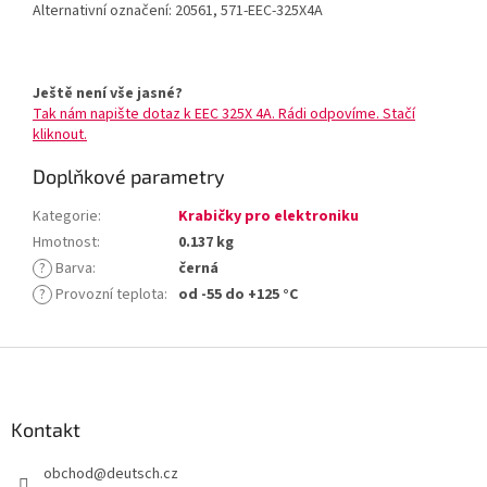
Alternativní označení: 20561, 571-EEC-325X4A
Ještě není vše jasné?
Tak nám napište dotaz k EEC 325X 4A. Rádi odpovíme. Stačí
kliknout.
Doplňkové parametry
Kategorie
:
Krabičky pro elektroniku
Hmotnost
:
0.137 kg
?
Barva
:
černá
?
Provozní teplota
:
od -55 do +125 °C
Z
á
p
a
Kontakt
t
obchod
@
deutsch.cz
í