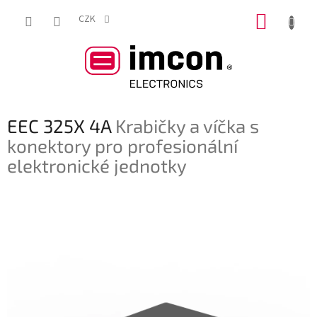
Přejít
NÁKUP
na
CZK
obsah
KOŠÍK
EEC 325X 4A
Krabičky a víčka s
konektory pro profesionální
elektronické jednotky