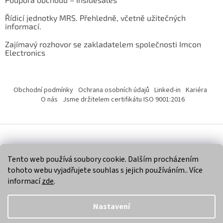
Řídicí jednotky MRS. Přehledně, včetně užitečných
informací.
Zajímavý rozhovor se zakladatelem společnosti Imcon
Electronics
Obchodní podmínky
Ochrana osobních údajů
Linked-in
Kariéra
O nás
Jsme držitelem certifikátu ISO 9001:2016
Vytvořil Shoptet
Tento web používá soubory cookie. Dalším procházením
tohoto webu vyjadřujete souhlas s jejich používáním.. Více
Copyright 2026
Imcon Electronics, s.r.o.
. Všechna práva
informací
zde
.
vyhrazena.
Nastavení