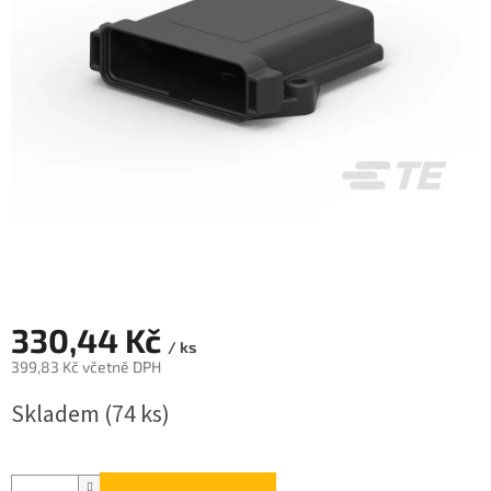
330,44 Kč
/ ks
399,83 Kč včetně DPH
Měrná
Skladem
(74 ks)
cena: