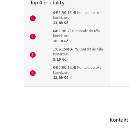
Top 4 produkty
0462-201-16141
Kontakt do těla
konektoru
11,89 Kč
0462-201-2031
Kontakt do těla
konektoru
20,38 Kč
1062-12-0166 PS
Kontakt do těla
konektoru
5,10 Kč
0460-202-16141
Kontakt do těla
konektoru
13,59 Kč
Z
á
p
a
t
Kontakt
í