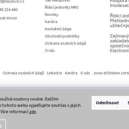
Jak nakupovat
Podpora 
d
@
deutsch.cz
Insidesa
Řídicí jednotky MRS
45 234 440
Novinky
Řídicí je
ook Imcon
Přehledn
Kariéra
užitečnýc
Kontaktní údaje
Zajímavý
Obchodní podmínky
zaklada
Ochrana osobních údajů
společno
Electroni
O nás
Ochrana osobních údajů
Linked-in
Kariéra
O nás
Jsme držitelem certi
užívá soubory cookie. Dalším
 vyhrazena.
Odmítnout
tohoto webu vyjadřujete souhlas s jejich
 Více informací
zde
.
í