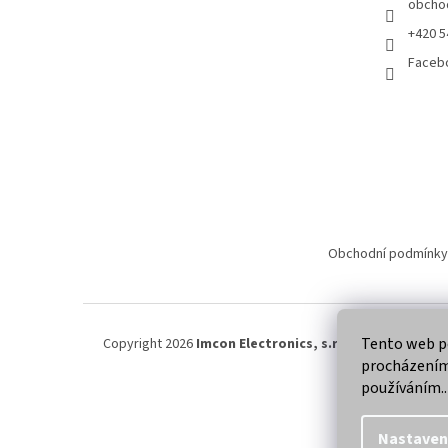
obcho
+420 5
Faceb
Obchodní podmínky
Tento web po
Copyright 2026
Imcon Electronics, s.r.o.
. Všechna práva
procházením 
používáním..
Nastaven