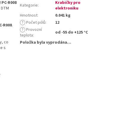
 PC-R008
Krabičky pro
Kategorie
:
H DTM
elektroniku
Hmotnost
:
0.041 kg
?
Počet pólů
:
12
C-R008
.
?
Provozní
od -55 do +125 °C
teplota
:
y, co
Položka byla vyprodána…
ce s
í