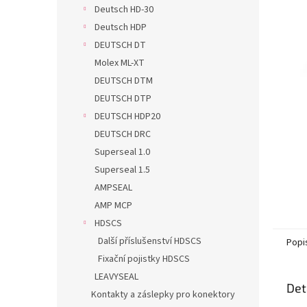
n
Deutsch HD-30
e
Deutsch HDP
l
DEUTSCH DT
Molex ML-XT
DEUTSCH DTM
DEUTSCH DTP
DEUTSCH HDP20
DEUTSCH DRC
Superseal 1.0
Superseal 1.5
AMPSEAL
AMP MCP
HDSCS
Další příslušenství HDSCS
Popi
Fixační pojistky HDSCS
LEAVYSEAL
Det
Kontakty a záslepky pro konektory