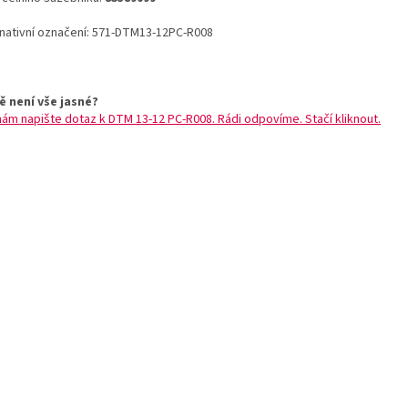
rnativní označení: 571-DTM13-12PC-R008
ě není vše jasné?
nám napište dotaz k DTM 13-12 PC-R008. Rádi odpovíme. Stačí kliknout.