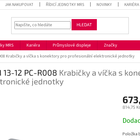
JAK NAKUPOVAT
ŘÍDICÍ JEDNOTKY MRS
NOVINKY
KARIÉRA
HLEDAT
otky MRS
Kariéra
Průmyslové displeje
Značky
008
Krabičky a víčka s konektory pro profesionální elektronické jednotky
 13-12 PC-R008
Krabičky a víčka s kon
tronické jednotky
673
814,75 K
Měrná
Dodac
cena:
Položka 