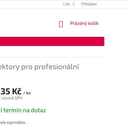
KONTAKTNÍ ÚDAJE
OBCHODNÍ PODMÍNKY
CZK
Přihlášení
OCHRANA OSOBNÍ
NÁKUPNÍ
Prázdný košík
KOŠÍK
ektory pro profesionální
,35 Kč
/ ks
č včetně DPH
í termín na dotaz
byla vyprodána…