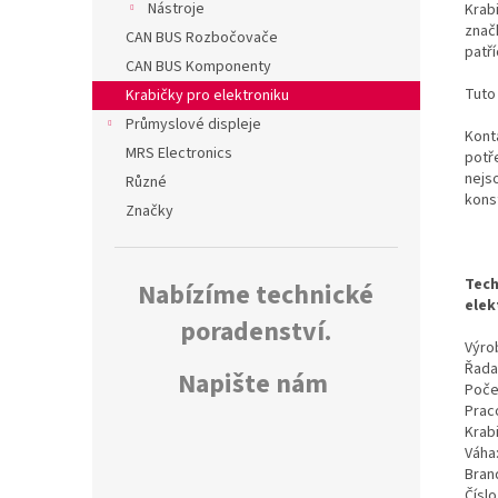
Nástroje
Krab
znač
CAN BUS Rozbočovače
patř
CAN BUS Komponenty
Tuto
Krabičky pro elektroniku
Průmyslové displeje
Kont
MRS Electronics
potř
nejs
Různé
kons
Značky
Tech
Nabízíme technické
elek
poradenství.
Výrob
Řada
Napište nám
Poče
Prac
Krab
Váha
Bran
Čísl