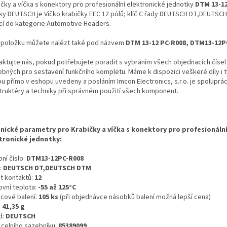
ičky a víčka s konektory pro profesionální elektronické jednotky
DTM 13-12
ky DEUTSCH je Víčko krabičky EEC 12 pólů; klíč C řady DEUTSCH DT,DEUTSC
ící do kategorie Automotive Headers.
 položku můžete nalézt také pod názvem
DTM 13-12 PC-R008, DTM13-12P
aktujte nás, pokud potřebujete poradit s vybráním všech objednacích čísel
ebných pro sestavení funkčního kompletu. Máme k dispozici veškeré díly i t
ou přímo v eshopu uvedeny a posláním Imcon Electronics, s.r.o. je spoluprá
truktéry a techniky při správném použití všech komponent.
nické parametry pro Krabičky a víčka s konektory pro profesionáln
tronické jednotky:
ní číslo:
DTM13-12PC-R008
:
DEUTSCH DT,DEUTSCH DTM
t kontaktů:
12
ovní teplota:
-55 až 125°C
icové balení:
105 ks
(při objednávce násobků balení možná lepší cena)
:
41,35 g
d:
DEUTSCH
o celního sazebníku:
85389099