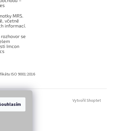
obchodu –
les
dnotky MRS.
ě, včetně
h informací.
 rozhovor se
telem
sti Imcon
cs
fikátu ISO 9001:2016
Vytvořil Shoptet
Souhlasím