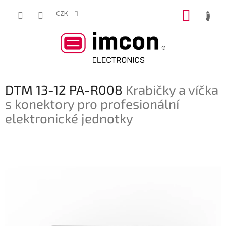
Přejít
NÁKUP
na
CZK
obsah
KOŠÍK
DTM 13-12 PA-R008
Krabičky a víčka
s konektory pro profesionální
elektronické jednotky