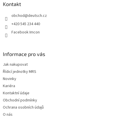
a
Kontakt
t
obchod
@
deutsch.cz
í
+420 545 234 440
Facebook Imcon
Informace pro vás
Jak nakupovat
Řídicí jednotky MRS
Novinky
Kariéra
Kontaktní údaje
Obchodní podmínky
Ochrana osobních údajů
O nás