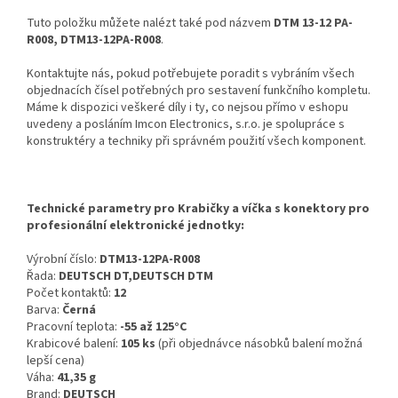
Tuto položku můžete nalézt také pod názvem
DTM 13-12 PA-
R008, DTM13-12PA-R008
.
Kontaktujte nás, pokud potřebujete poradit s vybráním všech
objednacích čísel potřebných pro sestavení funkčního kompletu.
Máme k dispozici veškeré díly i ty, co nejsou přímo v eshopu
uvedeny a posláním Imcon Electronics, s.r.o. je spolupráce s
konstruktéry a techniky při správném použití všech komponent.
Technické parametry pro Krabičky a víčka s konektory pro
profesionální elektronické jednotky:
Výrobní číslo:
DTM13-12PA-R008
Řada:
DEUTSCH DT,DEUTSCH DTM
Počet kontaktů:
12
Barva:
Černá
Pracovní teplota:
-55 až 125°C
Krabicové balení:
105 ks
(při objednávce násobků balení možná
lepší cena)
Váha:
41,35 g
Brand:
DEUTSCH