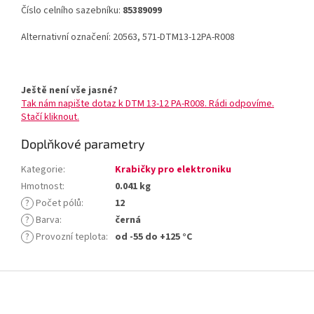
Číslo celního sazebníku:
85389099
Alternativní označení: 20563, 571-DTM13-12PA-R008
Ještě není vše jasné?
Tak nám napište dotaz k DTM 13-12 PA-R008. Rádi odpovíme.
Stačí kliknout.
Doplňkové parametry
Kategorie
:
Krabičky pro elektroniku
Hmotnost
:
0.041 kg
?
Počet pólů
:
12
?
Barva
:
černá
?
Provozní teplota
:
od -55 do +125 °C
Z
á
p