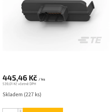
445,46 Kč
/ ks
539,01 Kč včetně DPH
Měrná
Skladem
(227 ks)
cena: