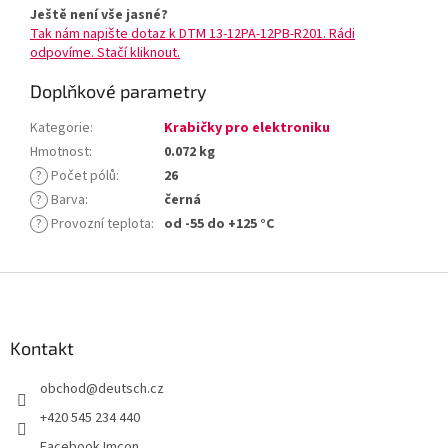
Ještě není vše jasné?
Tak nám napište dotaz k DTM 13-12PA-12PB-R201. Rádi
odpovíme. Stačí kliknout.
Doplňkové parametry
Kategorie
:
Krabičky pro elektroniku
Hmotnost
:
0.072 kg
?
Počet pólů
:
26
?
Barva
:
černá
?
Provozní teplota
:
od -55 do +125 °C
Z
á
p
a
Kontakt
t
obchod
@
deutsch.cz
í
+420 545 234 440
Facebook Imcon