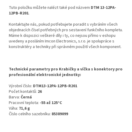
Tuto položku můžete nalézt také pod názvem
DTM 13-12PA-
12PB-R201
.
Kontaktujte nás, pokud potřebujete poradit s vybráním všech
objednacích čísel potřebných pro sestavení funkčního kompletu.
Máme k dispozici veškeré díly i ty, co nejsou přímo v eshopu
uvedeny a posláním Imcon Electronics, s.r.o. je spolupráce s
konstruktéry a techniky při správném použití všech komponent.
Technické parametry pro Krabičky a víčka s konektory pro
profesionální elektronické jednotky:
Výrobní číslo:
DTM13-12PA-12PB-R201
Počet kontaktů:
26
Barva:
Černá
Pracovní teplota:
-55 až 125°C
Váha:
71,6 g
Číslo celního sazebníku:
85389099