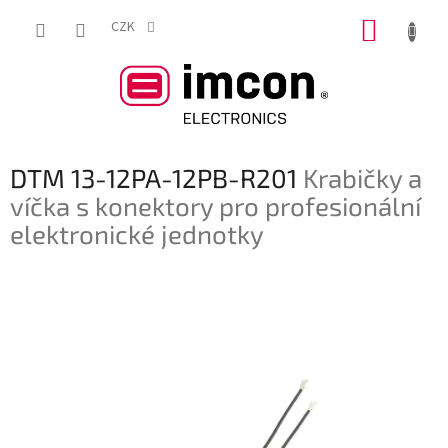
Přejít
NÁKUP
na
CZK
obsah
KOŠÍK
DTM 13-12PA-12PB-R201
Krabičky a
víčka s konektory pro profesionální
elektronické jednotky