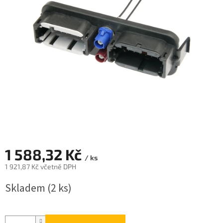
1 588,32 Kč
/ ks
1 921,87 Kč včetně DPH
Měrná
Skladem
(2 ks)
cena: