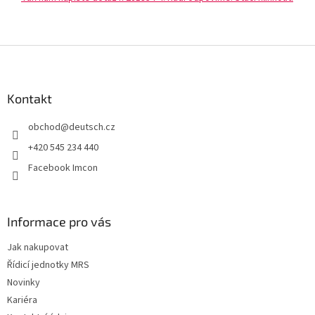
Z
á
p
a
Kontakt
t
obchod
@
deutsch.cz
í
+420 545 234 440
Facebook Imcon
Informace pro vás
Jak nakupovat
Řídicí jednotky MRS
Novinky
Kariéra