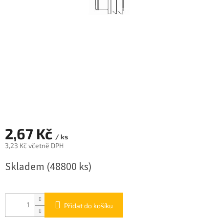
2,67 Kč
/ ks
3,23 Kč včetně DPH
Měrná
Skladem
(48800 ks)
cena:
Přidat do košíku