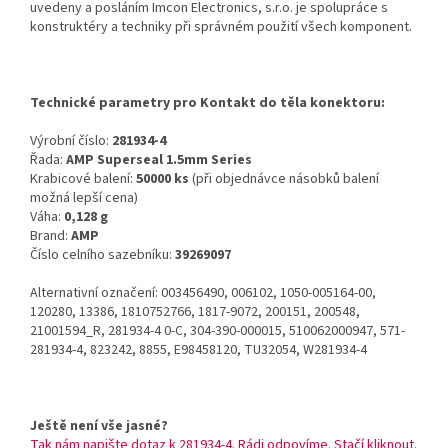
uvedeny a posláním Imcon Electronics, s.r.o. je spolupráce s
konstruktéry a techniky při správném použití všech komponent.
Technické parametry pro Kontakt do těla konektoru:
Výrobní číslo:
281934-4
Řada:
AMP Superseal 1.5mm Series
Krabicové balení:
50000 ks
(při objednávce násobků balení
možná lepší cena)
Váha:
0,128 g
Brand:
AMP
Číslo celního sazebníku:
39269097
Alternativní označení: 003456490, 006102, 1050-005164-00,
120280, 13386, 1810752766, 1817-9072, 200151, 200548,
21001594_R, 281934-4 0-C, 304-390-000015, 510062000947, 571-
281934-4, 823242, 8855, E98458120, TU32054, W281934-4
Ještě není vše jasné?
Tak nám napište dotaz k 281934-4. Rádi odpovíme. Stačí kliknout.