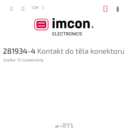
Přejít
NÁKUP
na
CZK
obsah
KOŠÍK
281934-4
Kontakt do těla konektoru
Značka:
TE Connectivity